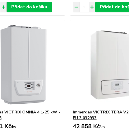
Přidat do košíku
Přidat do ko
s VICTRIX OMNIA 4,1-25 kW -
Immergas VICTRIX TERA V2
8
EU 3.032933
1 Kč
42 858 Kč
/
ks
/
ks