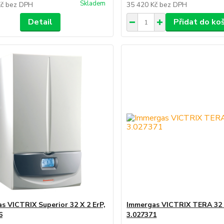
Skladem
Kč
bez DPH
35 420 Kč
bez DPH
Detail
Přidat do ko
s VICTRIX Superior 32 X 2 ErP,
Immergas VICTRIX TERA 32 
6
3.027371