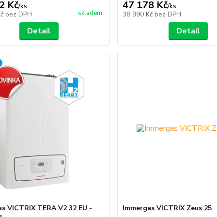
2 Kč
47 178 Kč
/
ks
/
ks
skladem
Kč
bez DPH
38 990 Kč
bez DPH
Detail
Detail
s VICTRIX TERA V2 32 EU -
Immergas VICTRIX Zeus 25