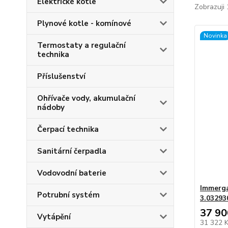
Elektrické kotle
Zobrazuji 
Plynové kotle - komínové
Novinka
Termostaty a regulační
technika
Příslušenství
Ohřívače vody, akumulační
nádoby
Čerpací technika
Sanitární čerpadla
Vodovodní baterie
Immerga
Potrubní systém
3.03293
37 90
Vytápění
31 322 