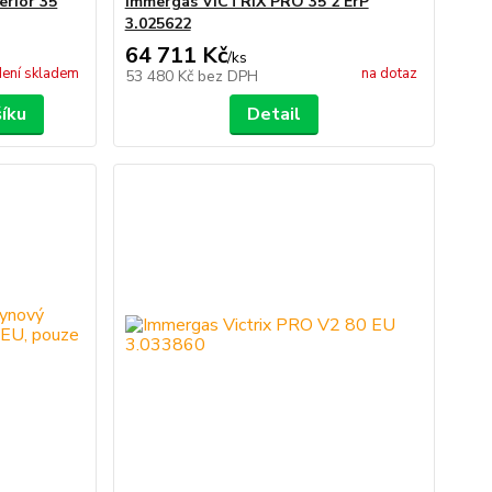
rior 35
Immergas VICTRIX PRO 35 2 ErP
3.025622
64 711 Kč
/
ks
ení skladem
na dotaz
53 480 Kč
bez DPH
šíku
Detail