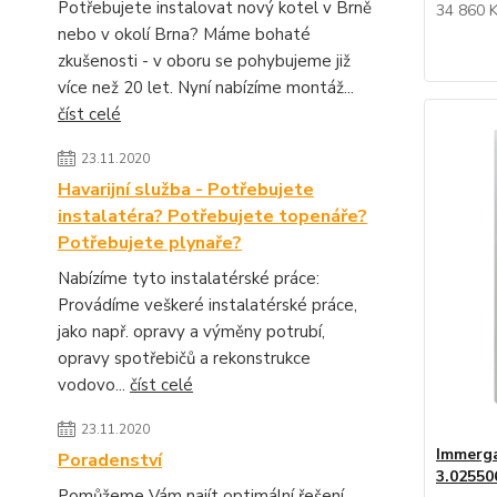
Potřebujete instalovat nový kotel v Brně
34 860 
nebo v okolí Brna? Máme bohaté
zkušenosti - v oboru se pohybujeme již
více než 20 let. Nyní nabízíme montáž...
číst celé
23.11.2020
Havarijní služba - Potřebujete
instalatéra? Potřebujete topenáře?
Potřebujete plynaře?
Nabízíme tyto instalatérské práce:
Provádíme veškeré instalatérské práce,
jako např. opravy a výměny potrubí,
opravy spotřebičů a rekonstrukce
vodovo...
číst celé
23.11.2020
Immerga
Poradenství
3.02550
Pomůžeme Vám najít optimální řešení