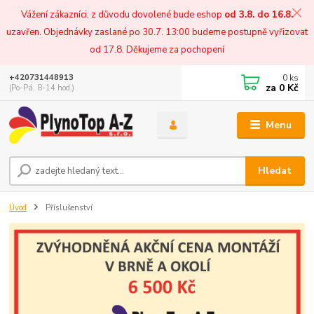
Vážení zákazníci, z důvodu dovolené bude eshop
od 3.8. do 16.8.
uzavřen. Objednávky zaslané po 30.7. 13:00 budeme postupně vyřizovat
od 17.8. Děkujeme za pochopení
0
ks
+420731448913
za
0 Kč
(Po-Pá, 8-14 hod.)
Menu
Hledat
Úvod
Příslušenství