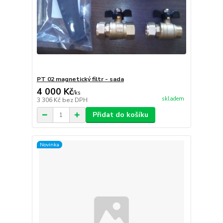
PT 02 magnetický filtr - sada
4 000 Kč
/
ks
skladem
3 306 Kč
bez DPH
Přidat do košíku
Novinka