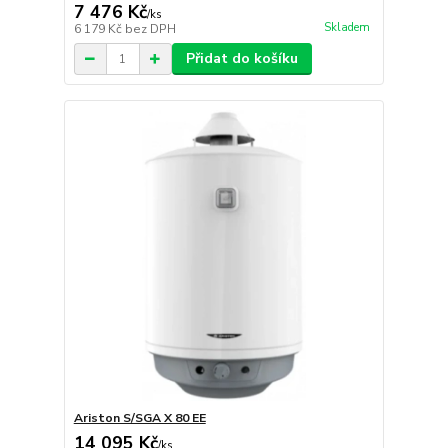
7 476 Kč
/
ks
Skladem
6 179 Kč
bez DPH
Přidat do košíku
Ariston S/SGA X 80 EE
14 095 Kč
/
ks