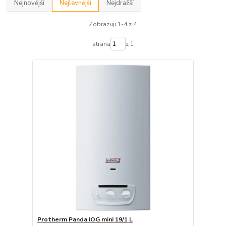
Nejnovější
Nejlevnější
Nejdražší
Zobrazuji 1-4 z 4
strana
z 1
Protherm Panda IOG mini 19/1 L