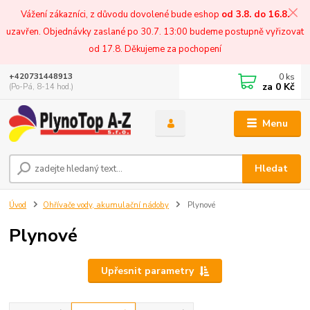
Vážení zákazníci, z důvodu dovolené bude eshop
od 3.8. do 16.8.
uzavřen. Objednávky zaslané po 30.7. 13:00 budeme postupně vyřizovat
od 17.8. Děkujeme za pochopení
0
ks
+420731448913
za
0 Kč
(Po-Pá, 8-14 hod.)
Menu
Hledat
Úvod
Ohřívače vody, akumulační nádoby
Plynové
Plynové
Upřesnit parametry