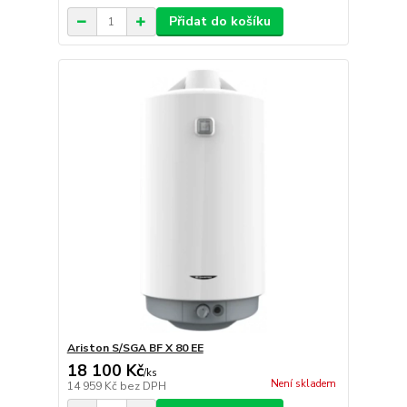
Přidat do košíku
Ariston S/SGA BF X 80 EE
18 100 Kč
/
ks
Není skladem
14 959 Kč
bez DPH