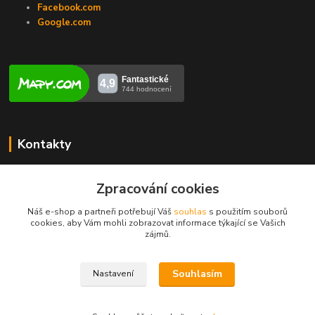
Facebook.com
Google.com
Kontakty
Veronika Zubalíková
Zpracování cookies
+420731448913
(Po-Pá, 8-14 hod.)
Náš e-shop a partneři potřebují Váš
souhlas
s použitím souborů
cookies, aby Vám mohli zobrazovat informace týkající se Vašich
info@opravakotlu.cz
zájmů.
Souhlasím
Nastavení