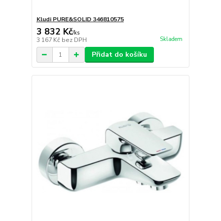
Kludi PURE&SOLID 346810575
3 832 Kč
/
ks
Skladem
3 167 Kč
bez DPH
Přidat do košíku