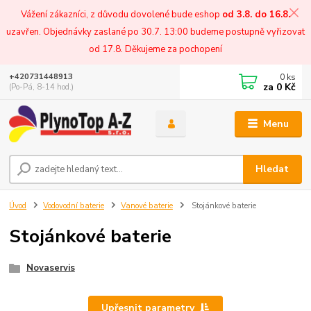
Vážení zákazníci, z důvodu dovolené bude eshop
od 3.8. do 16.8.
uzavřen. Objednávky zaslané po 30.7. 13:00 budeme postupně vyřizovat
od 17.8. Děkujeme za pochopení
0
ks
+420731448913
za
0 Kč
(Po-Pá, 8-14 hod.)
Menu
Hledat
Úvod
Vodovodní baterie
Vanové baterie
Stojánkové baterie
Stojánkové baterie
Novaservis
Upřesnit parametry