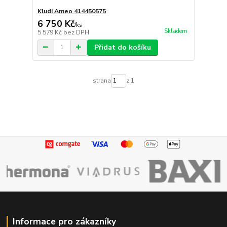
Kludi Ameo 414450575
6 750 Kč
/
ks
Skladem
5 579 Kč
bez DPH
Přidat do košíku
strana
z 1
Informace pro zákazníky