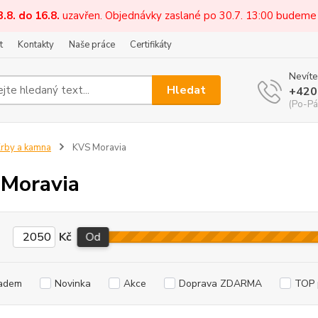
3.8. do 16.8.
uzavřen. Objednávky zaslané po 30.7. 13:00 budeme
t
Kontakty
Naše práce
Certifikáty
Nevíte
Hledat
+420
(Po-Pá
rby a kamna
KVS Moravia
Moravia
Kč
Od
adem
Novinka
Akce
Doprava ZDARMA
TOP 