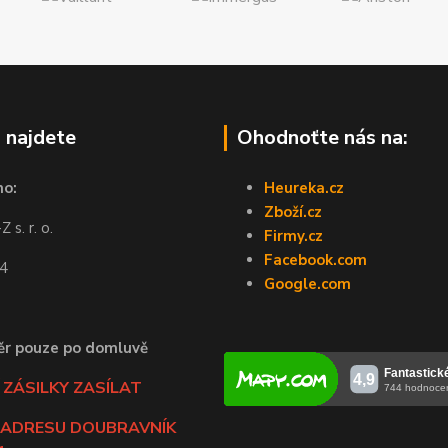
 najdete
Ohodnoťte nás na:
no:
Heureka.cz
Zboží.cz
 s. r. o.
Firmy.cz
Facebook.com
44
Google.com
ěr pouze po domluvě
ZÁSILKY ZASÍLAT
 ADRESU DOUBRAVNÍK