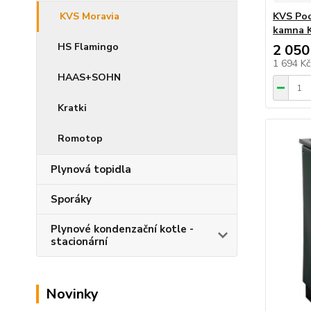
KVS Moravia
KVS Pod
kamna 
HS Flamingo
2 050
1 694 K
HAAS+SOHN
Kratki
Romotop
Plynová topidla
Sporáky
Plynové kondenzační kotle -
stacionární
Novinky