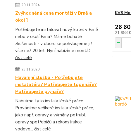
20.11.2024
Zvýhodněná cena montáží v Brně a
KVS Mor
okolí!
26 60
Potřebujete instalovat nový kotel v Brně
21 983 
nebo v okolí Brna? Máme bohaté
zkušenosti - v oboru se pohybujeme již
více než 20 let. Nyní nabízíme montáž...
číst celé
23.11.2020
Havarijní služba - Potřebujete
instalatéra? Potřebujete topenáře?
Potřebujete plynaře?
Nabízíme tyto instalatérské práce:
Provádíme veškeré instalatérské práce,
jako např. opravy a výměny potrubí,
opravy spotřebičů a rekonstrukce
vodovo...
číst celé