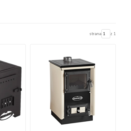
strana
z 1