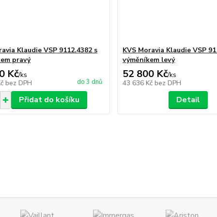
avia Klaudie VSP 9112.4382 s
KVS Moravia Klaudie VSP 91
kem pravý
výměníkem levý
0 Kč
52 800 Kč
/
ks
/
ks
do 3 dnů
Kč
bez DPH
43 636 Kč
bez DPH
Přidat do košíku
Detail