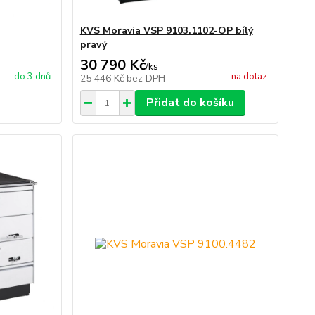
KVS Moravia VSP 9103.1102-OP bílý
pravý
30 790 Kč
/
ks
do 3 dnů
na dotaz
25 446 Kč
bez DPH
Přidat do košíku