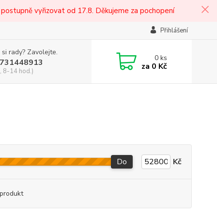
 postupně vyřizovat od 17.8. Děkujeme za pochopení
Přihlášení
 si rady? Zavolejte.
0
ks
731448913
za
0 Kč
, 8-14 hod.)
Do
Kč
produkt