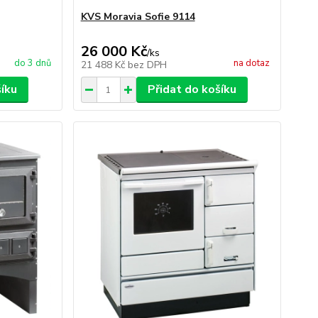
KVS Moravia Sofie 9114
26 000 Kč
/
ks
do 3 dnů
na dotaz
21 488 Kč
bez DPH
šíku
Přidat do košíku