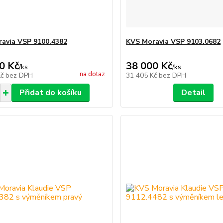
avia VSP 9100.4382
KVS Moravia VSP 9103.0682
0 Kč
38 000 Kč
/
ks
/
ks
na dotaz
Kč
bez DPH
31 405 Kč
bez DPH
Přidat do košíku
Detail