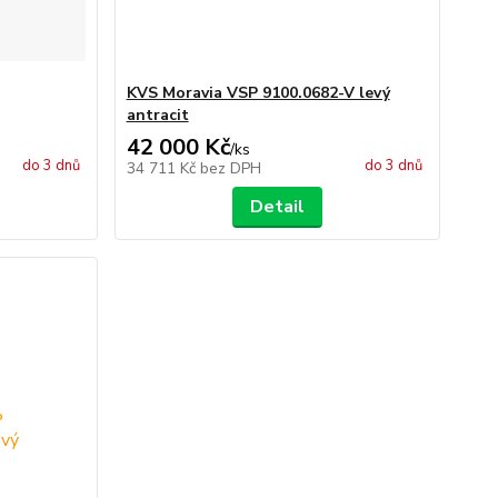
KVS Moravia VSP 9100.0682-V levý
antracit
42 000 Kč
/
ks
do 3 dnů
do 3 dnů
34 711 Kč
bez DPH
Detail