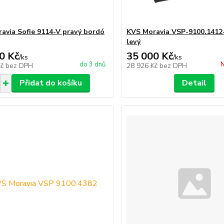
avia Sofie 9114-V pravý bordó
KVS Moravia VSP-9100.1412
levý
0 Kč
35 000 Kč
/
ks
/
ks
do 3 dnů
N
Kč
bez DPH
28 926 Kč
bez DPH
Přidat do košíku
Detail