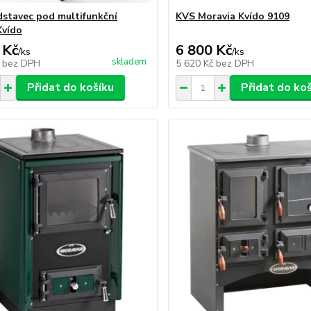
stavec pod multifunkční
KVS Moravia Kvído 9109
Kvído
 Kč
6 800 Kč
/
ks
/
ks
skladem
č
bez DPH
5 620 Kč
bez DPH
Přidat do košíku
Přidat do ko