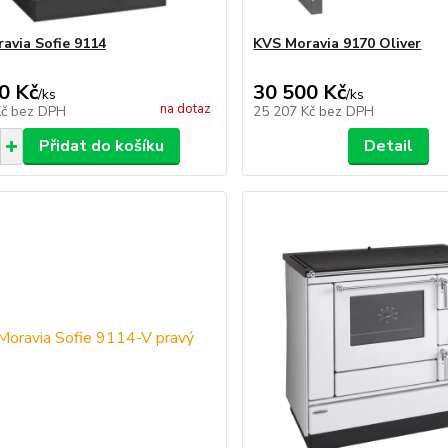
avia Sofie 9114
KVS Moravia 9170 Oliver
0 Kč
30 500 Kč
/
ks
/
ks
na dotaz
Kč
bez DPH
25 207 Kč
bez DPH
Přidat do košíku
Detail