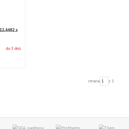
12.4482 s
do 3 dnů
strana
z 1