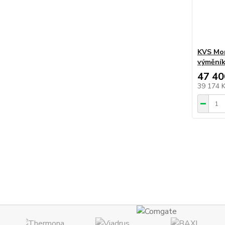
KVS Mor
výmění
47 40
39 174 