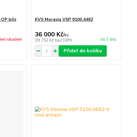
-OP bílý
KVS Moravia VSP 9100.4482
36 000 Kč
/
ks
ení skladem
do 3 dnů
29 752 Kč
bez DPH
Přidat do košíku