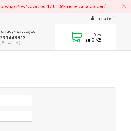
 postupně vyřizovat od 17.8. Děkujeme za pochopení
Přihlášení
 si rady? Zavolejte.
0
ks
731448913
za
0 Kč
, 8-14 hod.)