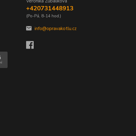
Veronika Zubalíková
+420731448913
(Po-Pá, 8-14 hod.)
info@opravakotlu.cz