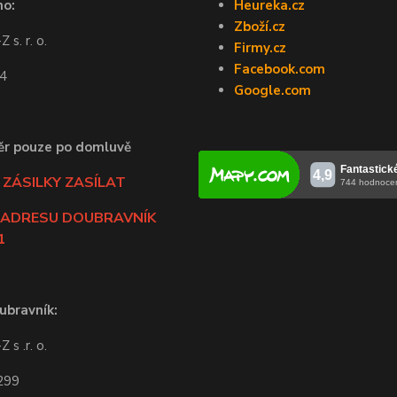
no:
Heureka.cz
Zboží.cz
 s. r. o.
Firmy.cz
Facebook.com
44
Google.com
ěr pouze po domluvě
ZÁSILKY ZASÍLAT
 ADRESU DOUBRAVNÍK
1
ubravník:
 s .r. o.
 299