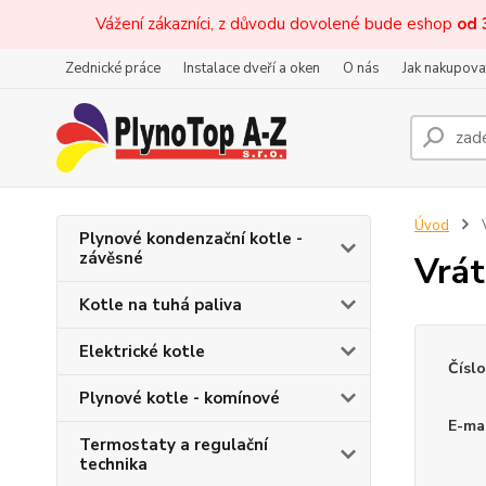
Vážení zákazníci, z důvodu dovolené bude eshop
od 
Zednické práce
Instalace dveří a oken
O nás
Jak nakupova
Úvod
V
Plynové kondenzační kotle -
závěsné
Vrát
Kotle na tuhá paliva
Elektrické kotle
Čísl
Plynové kotle - komínové
E-mai
Termostaty a regulační
technika