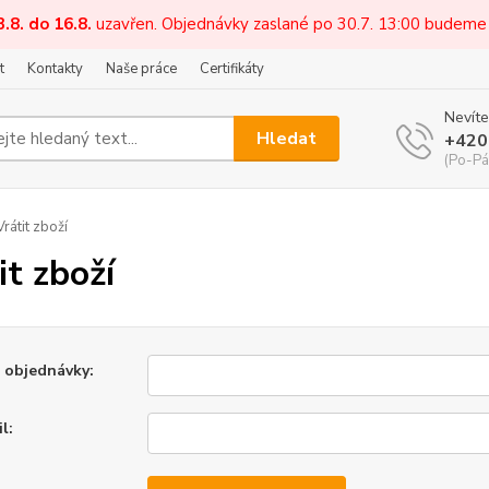
3.8. do 16.8.
uzavřen. Objednávky zaslané po 30.7. 13:00 budeme
t
Kontakty
Naše práce
Certifikáty
Nevíte
Hledat
+420
(Po-Pá
rátit zboží
it zboží
o objednávky:
l: