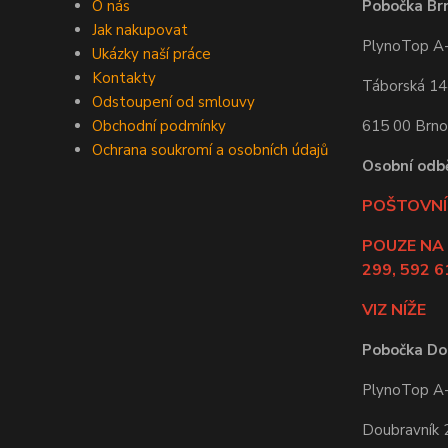
O nás
Pobočka Br
Jak nakupovat
PlynoTop A-Z
Ukázky naší práce
Kontakty
Táborská 1
Odstoupení od smlouvy
Obchodní podmínky
615 00 Brno
Ochrana soukromí a osobních údajů
Osobní odb
POŠTOVNÍ 
POUZE NA
299, 592 6
VIZ NÍŽE
Pobočka Do
PlynoTop A-Z
Doubravník