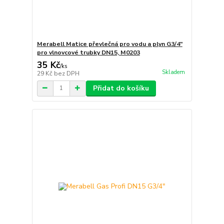
Merabell Matice převlečná pro vodu a plyn G3/4"
pro vlnovcové trubky DN15, M0203
35 Kč
/
ks
Skladem
29 Kč
bez DPH
Přidat do košíku