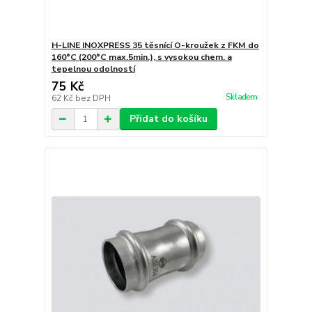
H-LINE INOXPRESS 35 těsnící O-kroužek z FKM do
160°C (200°C max.5min.), s vysokou chem. a
tepelnou odolností
75 Kč
Skladem
62 Kč
bez DPH
Přidat do košíku