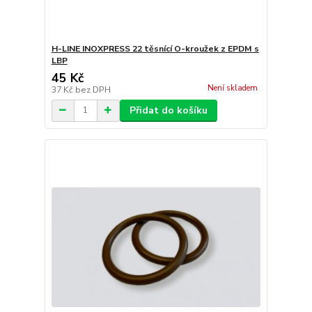
H-LINE INOXPRESS 22 těsnící O-kroužek z EPDM s
LBP
45 Kč
Není skladem
37 Kč
bez DPH
Přidat do košíku