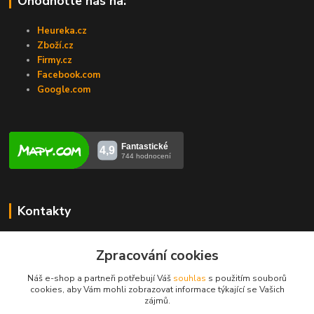
Ohodnoťte nás na:
Heureka.cz
Zboží.cz
Firmy.cz
Facebook.com
Google.com
Kontakty
Veronika Zubalíková
Zpracování cookies
+420731448913
(Po-Pá, 8-14 hod.)
Náš e-shop a partneři potřebují Váš
souhlas
s použitím souborů
cookies, aby Vám mohli zobrazovat informace týkající se Vašich
info@opravakotlu.cz
zájmů.