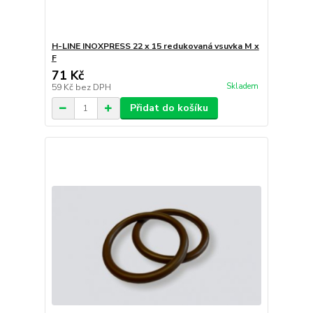
H-LINE INOXPRESS 22 x 15 redukovaná vsuvka M x
F
71 Kč
Skladem
59 Kč
bez DPH
Přidat do košíku