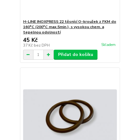
H-LINE INOXPRESS 22 těsnící O-kroužek z FKM do
160°C (200°C max.5min.), s vysokou chem. a
tepelnou odolností
45 Kč
Skladem
37 Kč
bez DPH
Přidat do košíku