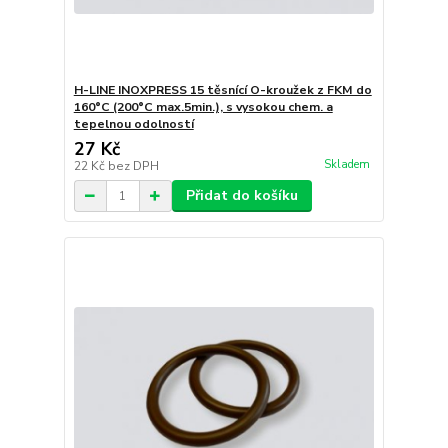
H-LINE INOXPRESS 15 těsnící O-kroužek z FKM do
160°C (200°C max.5min.), s vysokou chem. a
tepelnou odolností
27 Kč
Skladem
22 Kč
bez DPH
Přidat do košíku