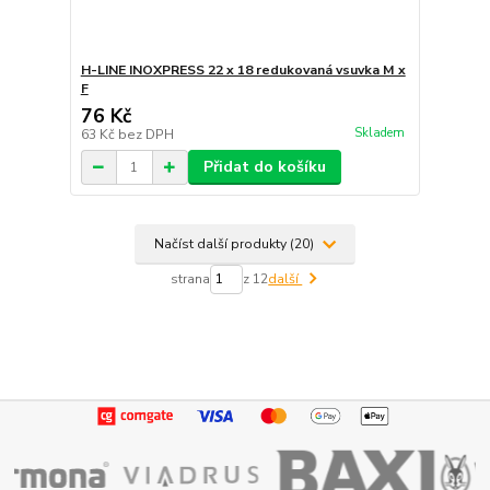
H-LINE INOXPRESS 22 x 18 redukovaná vsuvka M x
F
76 Kč
Skladem
63 Kč
bez DPH
Přidat do košíku
Načíst další produkty (20)
strana
z 12
další