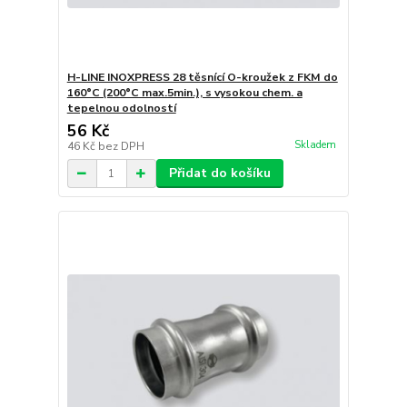
H-LINE INOXPRESS 28 těsnící O-kroužek z FKM do
160°C (200°C max.5min.), s vysokou chem. a
tepelnou odolností
56 Kč
Skladem
46 Kč
bez DPH
Přidat do košíku