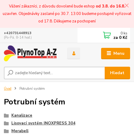
Vážení zákazníci, z důvodu dovolené bude eshop
od 3.8. do 16.8.
uzavřen. Objednávky zaslané po 30.7. 13:00 budeme postupně vyřizovat
od 17.8. Děkujeme za pochopení
0
ks
+420731448913
za
0 Kč
(Po-Pá, 8-14 hod.)
Menu
Hledat
Úvod
Potrubní systém
Potrubní systém
Kanalizace
Lisovací systém INOXPRESS 304
Merabell