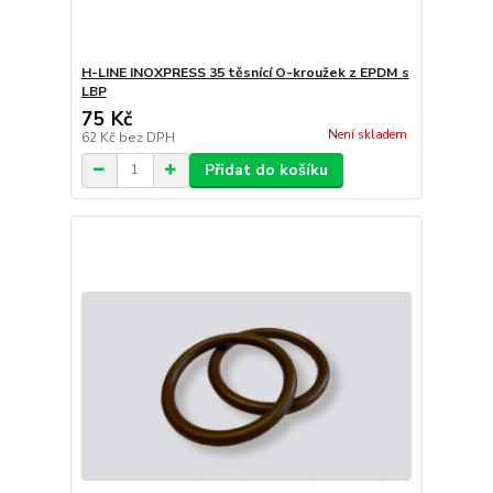
H-LINE INOXPRESS 35 těsnící O-kroužek z EPDM s
LBP
75 Kč
Není skladem
62 Kč
bez DPH
Přidat do košíku