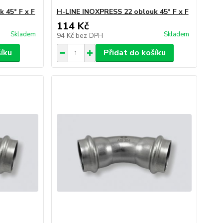
 45° F x F
H-LINE INOXPRESS 22 oblouk 45° F x F
114 Kč
Skladem
Skladem
94 Kč
bez DPH
šíku
Přidat do košíku