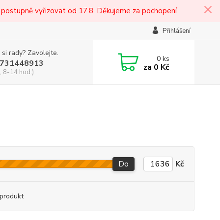
 postupně vyřizovat od 17.8. Děkujeme za pochopení
Přihlášení
 si rady? Zavolejte.
0
ks
731448913
za
0 Kč
, 8-14 hod.)
Do
Kč
produkt