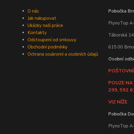
O nás
Pobočka Br
Jak nakupovat
PlynoTop A-Z
Ukázky naší práce
Kontakty
Táborská 1
Odstoupení od smlouvy
Obchodní podmínky
615 00 Brno
Ochrana soukromí a osobních údajů
Osobní odb
POŠTOVNÍ 
POUZE NA
299, 592 6
VIZ NÍŽE
Pobočka Do
PlynoTop A-Z