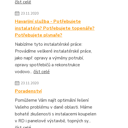
číst celé
23.11.2020
Havarijní služba - Potřebujete
instalatéra? Potřebujete topenáře?
Potřebujete plynaře?
Nabízíme tyto instalatérské práce:
Provádíme veškeré instalatérské práce,
jako např. opravy a výměny potrubí,
opravy spotřebičů a rekonstrukce
vodovo...
číst celé
23.11.2020
Poradenství
Pomůžeme Vám najít optimální řešení
Vašeho problému v dané oblasti. Máme
bohaté zkušenosti s instalacemi koupelen
v RD i panelové výstavbě, topných sy...
číst celé