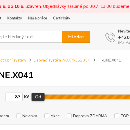
3.8. do 16.8.
uzavřen. Objednávky zaslané po 30.7. 13:00 budeme
t
Kontakty
Naše práce
Certifikáty
Nevíte
Hledat
+420
(Po-Pá
otrubní systém
Lisovací systém INOXPRESS 304
H-LINE.X041
INE.X041
Kč
Od
adem
Novinka
Akce
Doprava ZDARMA
TOP 