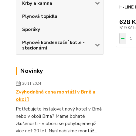
Krby a kamna
H-LINE 
Plynová topidla
628 K
519 Kč
b
Sporáky
Plynové kondenzační kotle -
stacionární
Novinky
20.11.2024
Zvýhodněná cena montáží v Brně a
okolí!
Potřebujete instalovat nový kotel v Brně
nebo v okolí Brna? Máme bohaté
zkušenosti - v oboru se pohybujeme již
více než 20 let. Nyní nabízíme montáž...