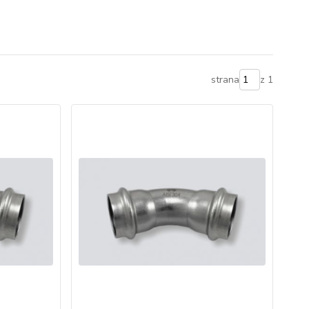
strana
z 1