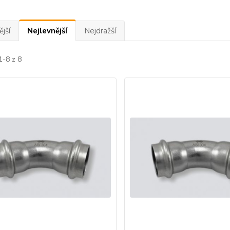
jší
Nejlevnější
Nejdražší
1-8 z 8