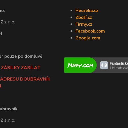
no:
Heureka.cz
Zboží.cz
 s. r. o.
Firmy.cz
Facebook.com
44
Google.com
ěr pouze po domluvě
ZÁSILKY ZASÍLAT
 ADRESU DOUBRAVNÍK
1
ubravník:
 s .r. o.