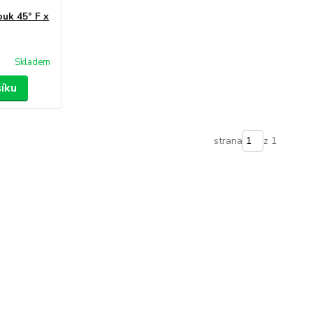
uk 45° F x
Skladem
šíku
strana
z 1