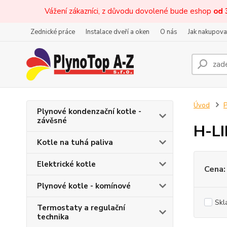
Vážení zákazníci, z důvodu dovolené bude eshop
od 
Zednické práce
Instalace dveří a oken
O nás
Jak nakupova
Úvod
P
Plynové kondenzační kotle -
závěsné
H-L
Kotle na tuhá paliva
Elektrické kotle
Cena:
Plynové kotle - komínové
Skl
Termostaty a regulační
technika