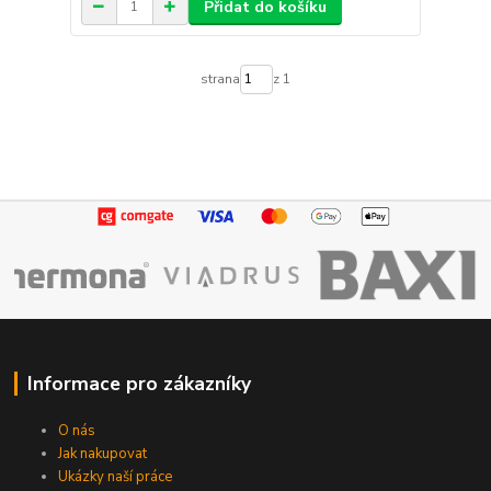
Přidat do košíku
strana
z 1
Informace pro zákazníky
O nás
Jak nakupovat
Ukázky naší práce