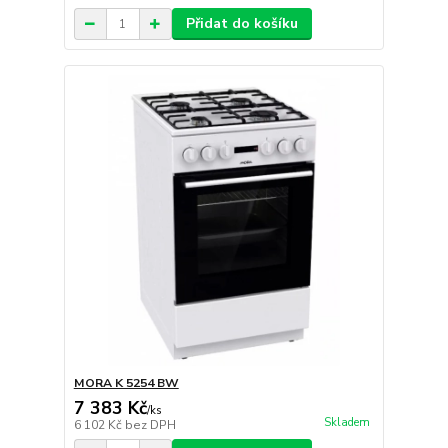
Přidat do košíku
MORA K 5254 BW
7 383 Kč
/
ks
Skladem
6 102 Kč
bez DPH