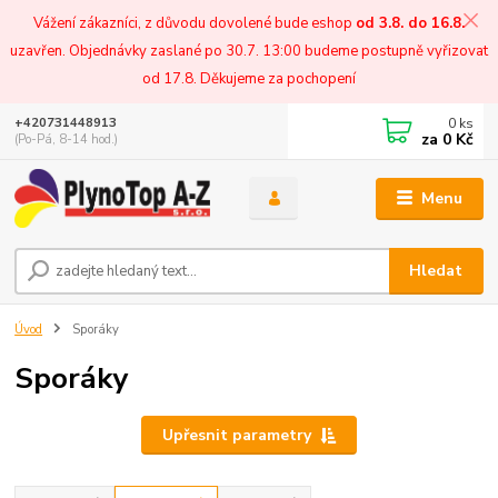
Vážení zákazníci, z důvodu dovolené bude eshop
od 3.8. do 16.8.
uzavřen. Objednávky zaslané po 30.7. 13:00 budeme postupně vyřizovat
od 17.8. Děkujeme za pochopení
0
ks
+420731448913
za
0 Kč
(Po-Pá, 8-14 hod.)
Menu
Hledat
Úvod
Sporáky
Sporáky
Upřesnit parametry