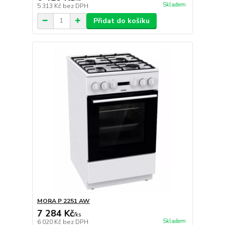
Skladem
5 313 Kč
bez DPH
Přidat do košíku
MORA P 2251 AW
7 284 Kč
/
ks
Skladem
6 020 Kč
bez DPH