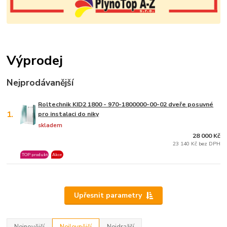
Výprodej
Nejprodávanější
Roltechnik KID2 1800 - 970-1800000-00-02 dveře posuvné
1.
pro instalaci do niky
skladem
28 000 Kč
23 140 Kč bez DPH
TOP produkt
Akce
Upřesnit parametry
Nejnovější
Nejlevnější
Nejdražší