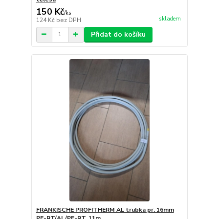
150 Kč
/
ks
skladem
124 Kč
bez DPH
Přidat do košíku
FRANKISCHE PROFITHERM AL trubka pr. 16mm
PE-RT/AL/PE-RT, 11m