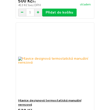
500 Kč
/
ks
skladem
413 Kč
bez DPH
Přidat do košíku
Hlavice designová termostatická manuální
nerezová