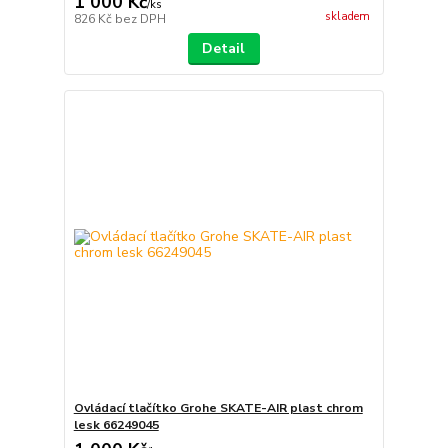
1 000 Kč
/
ks
skladem
826 Kč
bez DPH
Detail
Ovládací tlačítko Grohe SKATE-AIR plast chrom
lesk 66249045