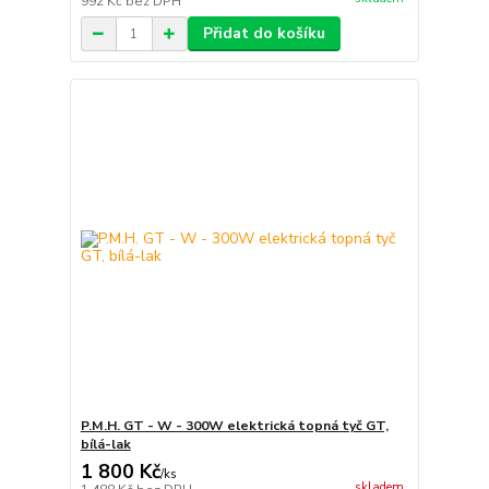
992 Kč
bez DPH
Přidat do košíku
P.M.H. GT - W - 300W elektrická topná tyč GT,
bílá-lak
1 800 Kč
/
ks
skladem