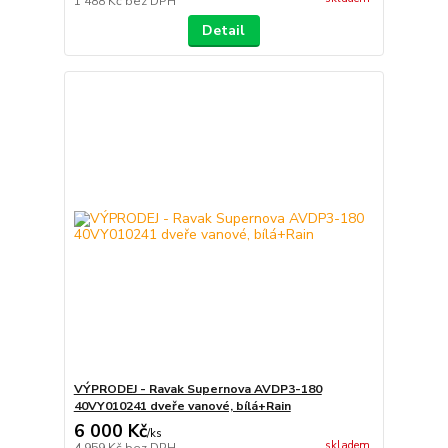
1 488 Kč
bez DPH
Detail
VÝPRODEJ - Ravak Supernova AVDP3-180
40VY010241 dveře vanové, bílá+Rain
6 000 Kč
/
ks
skladem