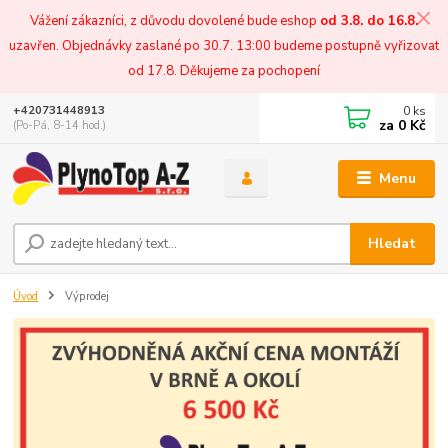
Vážení zákazníci, z důvodu dovolené bude eshop
od 3.8. do 16.8.
uzavřen. Objednávky zaslané po 30.7. 13:00 budeme postupně vyřizovat
od 17.8. Děkujeme za pochopení
0
ks
+420731448913
za
0 Kč
(Po-Pá, 8-14 hod.)
Menu
Hledat
Úvod
Výprodej