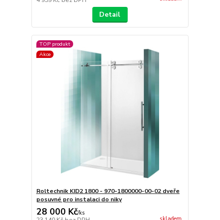
4 959 Kč
bez DPH
Detail
TOP produkt
Akce
Roltechnik KID2 1800 - 970-1800000-00-02 dveře
posuvné pro instalaci do niky
28 000 Kč
/
ks
skladem
23 140 Kč
bez DPH