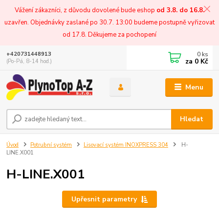
Vážení zákazníci, z důvodu dovolené bude eshop
od 3.8. do 16.8.
uzavřen. Objednávky zaslané po 30.7. 13:00 budeme postupně vyřizovat
od 17.8. Děkujeme za pochopení
0
ks
+420731448913
za
0 Kč
(Po-Pá, 8-14 hod.)
Menu
Hledat
Úvod
Potrubní systém
Lisovací systém INOXPRESS 304
H-
LINE.X001
H-LINE.X001
Upřesnit parametry