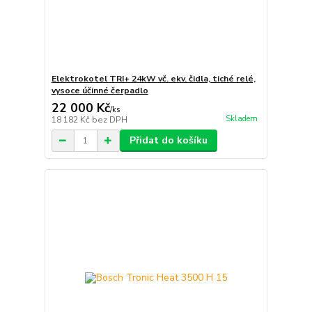
Elektrokotel TRI+ 24kW vč. ekv. čidla, tiché relé,
vysoce účinné čerpadlo
22 000 Kč
/
ks
Skladem
18 182 Kč
bez DPH
Přidat do košíku