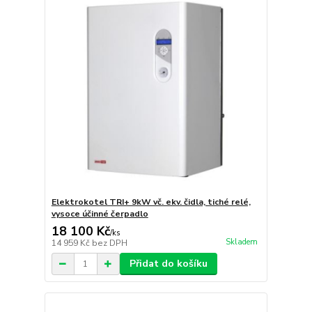
Elektrokotel TRI+ 9kW vč. ekv. čidla, tiché relé,
vysoce účinné čerpadlo
18 100 Kč
/
ks
Skladem
14 959 Kč
bez DPH
Přidat do košíku