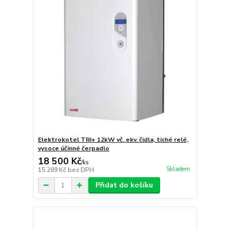
Elektrokotel TRI+ 12kW vč. ekv. čidla, tiché relé,
vysoce účinné čerpadlo
18 500 Kč
/
ks
Skladem
15 289 Kč
bez DPH
Přidat do košíku