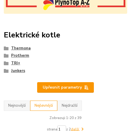
Elektrické kotle
Thermona
Protherm
TRI+
Junkers
Upřesnit parametry
Nejnovější
Nejlevnější
Nejdražší
Zobrazuji 1-20 z 39
strana
z 2
další