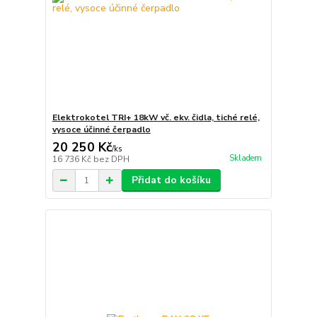
Elektrokotel TRI+ 18kW vč. ekv. čidla, tiché relé,
vysoce účinné čerpadlo
20 250 Kč
/
ks
Skladem
16 736 Kč
bez DPH
Přidat do košíku