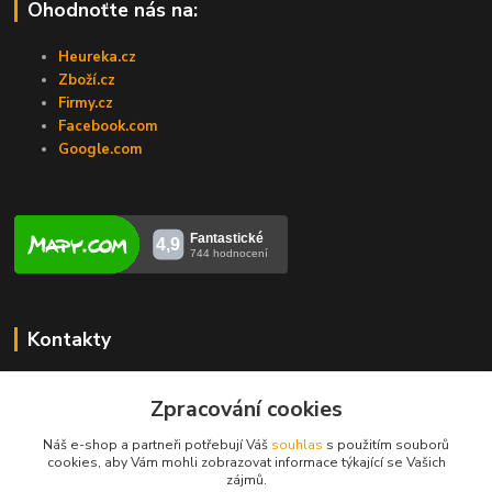
Ohodnoťte nás na:
Heureka.cz
Zboží.cz
Firmy.cz
Facebook.com
Google.com
Kontakty
Veronika Zubalíková
Zpracování cookies
+420731448913
(Po-Pá, 8-14 hod.)
Náš e-shop a partneři potřebují Váš
souhlas
s použitím souborů
cookies, aby Vám mohli zobrazovat informace týkající se Vašich
info@opravakotlu.cz
zájmů.