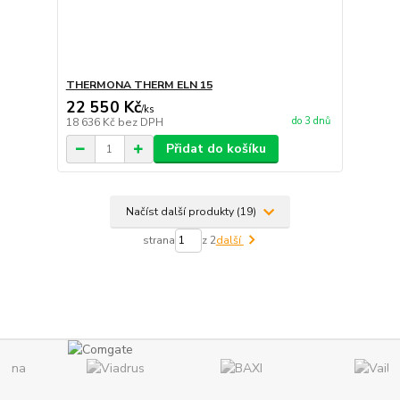
THERMONA THERM ELN 15
22 550 Kč
/
ks
do 3 dnů
18 636 Kč
bez DPH
Přidat do košíku
Načíst další produkty (19)
strana
z 2
další