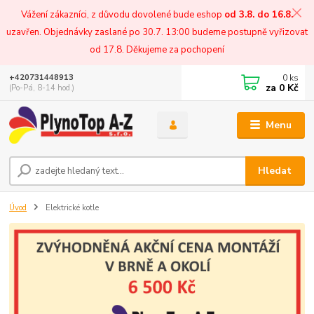
Vážení zákazníci, z důvodu dovolené bude eshop
od 3.8. do 16.8.
uzavřen. Objednávky zaslané po 30.7. 13:00 budeme postupně vyřizovat
od 17.8. Děkujeme za pochopení
0
ks
+420731448913
za
0 Kč
(Po-Pá, 8-14 hod.)
Menu
Hledat
Úvod
Elektrické kotle