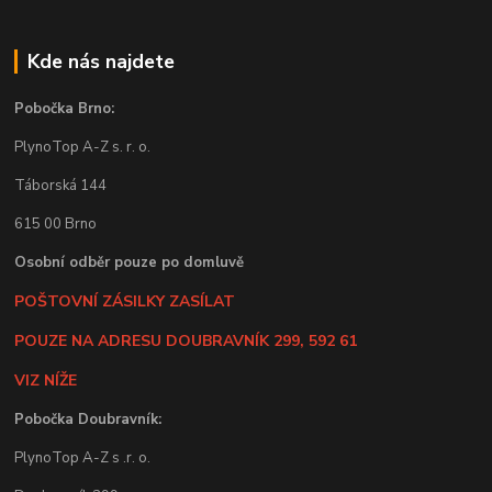
Kde nás najdete
Pobočka Brno:
PlynoTop A-Z s. r. o.
Táborská 144
615 00 Brno
Osobní odběr pouze po domluvě
POŠTOVNÍ ZÁSILKY ZASÍLAT
POUZE NA ADRESU DOUBRAVNÍK 299, 592 61
VIZ NÍŽE
Pobočka Doubravník:
PlynoTop A-Z s .r. o.