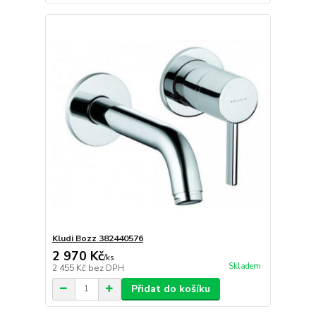
Kludi Bozz 382440576
2 970 Kč
/
ks
Skladem
2 455 Kč
bez DPH
Přidat do košíku