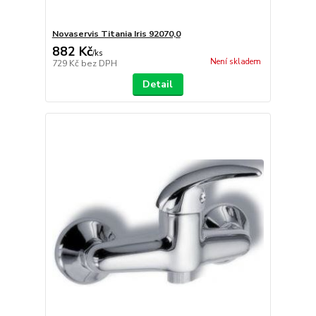
Novaservis Titania Iris 92070,0
882 Kč
/
ks
Není skladem
729 Kč
bez DPH
Detail