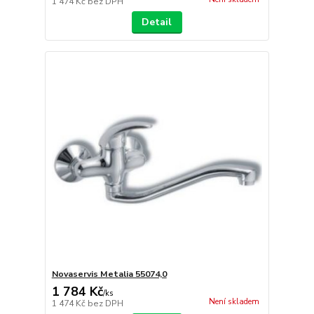
1 474 Kč
bez DPH
Detail
Novaservis Metalia 55074,0
1 784 Kč
/
ks
Není skladem
1 474 Kč
bez DPH