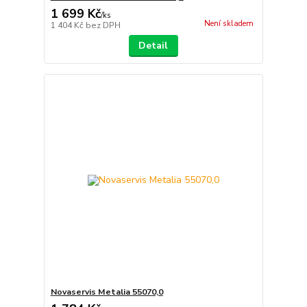
1 699 Kč
/
ks
Není skladem
1 404 Kč
bez DPH
Detail
Novaservis Metalia 55070,0