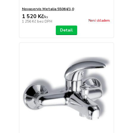
Novaservis Metalia 55064/1,0
1 520 Kč
/
ks
Není skladem
1 256 Kč
bez DPH
Detail