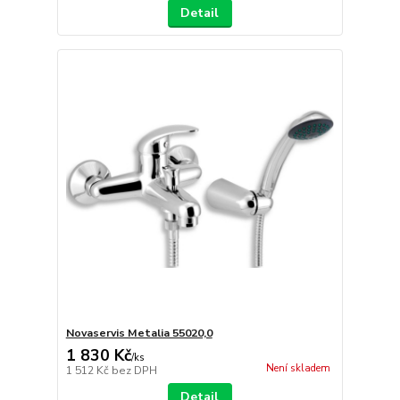
Detail
Novaservis Metalia 55020,0
1 830 Kč
/
ks
Není skladem
1 512 Kč
bez DPH
Detail