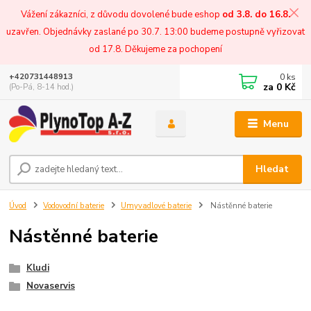
Vážení zákazníci, z důvodu dovolené bude eshop
od 3.8. do 16.8.
uzavřen. Objednávky zaslané po 30.7. 13:00 budeme postupně vyřizovat
od 17.8. Děkujeme za pochopení
0
ks
+420731448913
za
0 Kč
(Po-Pá, 8-14 hod.)
Menu
Hledat
Úvod
Vodovodní baterie
Umyvadlové baterie
Nástěnné baterie
Nástěnné baterie
Kludi
Novaservis