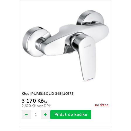
Kludi PURE&SOLID 348410575
3 170 Kč
/
ks
na dotaz
2 620 Kč
bez DPH
Přidat do košíku