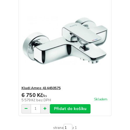
Kludi Ameo 414450575
6 750 Kč
/
ks
Skladem
5 579 Kč
bez DPH
Přidat do košíku
strana
z 1