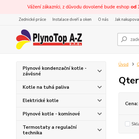
Vážení zákazníci, z důvodu dovolené bude eshop
od 
Zednické práce
Instalace dveří a oken
O nás
Jak nakupova
Úvod
O
Plynové kondenzační kotle -
závěsné
Qte
Kotle na tuhá paliva
Elektrické kotle
Cena:
Plynové kotle - komínové
Skl
Termostaty a regulační
technika