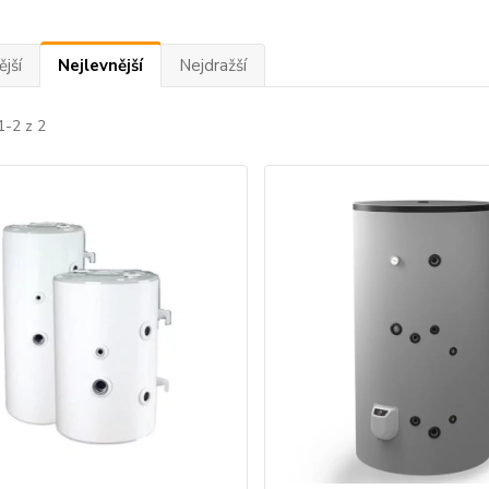
jší
Nejlevnější
Nejdražší
1-2 z 2