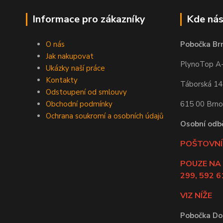
Informace pro zákazníky
Kde nás
O nás
Pobočka Br
Jak nakupovat
PlynoTop A-Z
Ukázky naší práce
Kontakty
Táborská 1
Odstoupení od smlouvy
Obchodní podmínky
615 00 Brno
Ochrana soukromí a osobních údajů
Osobní odb
POŠTOVNÍ 
POUZE NA
299, 592 6
VIZ NÍŽE
Pobočka Do