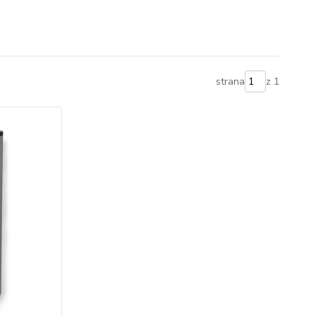
strana
z 1