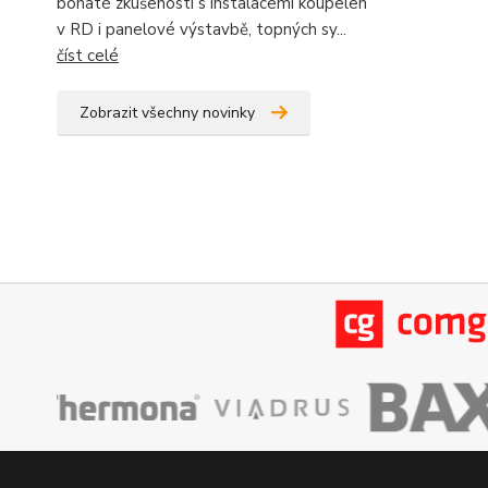
bohaté zkušenosti s instalacemi koupelen
v RD i panelové výstavbě, topných sy...
číst celé
Zobrazit všechny novinky