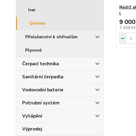
Nádrž a
Ivar
l
9 000
Qtermo
7 438 K
Příslušenství k ohřívačům
Plynové
Čerpací technika
Sanitární čerpadla
Vodovodní baterie
Potrubní systém
Vytápění
Výprodej