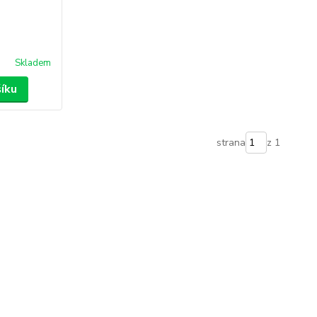
Skladem
šíku
strana
z 1