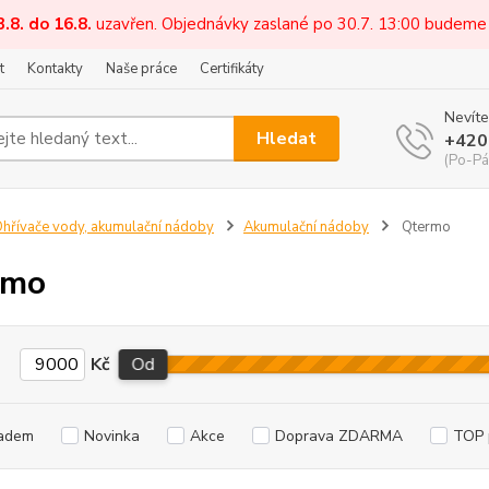
3.8. do 16.8.
uzavřen. Objednávky zaslané po 30.7. 13:00 budeme
t
Kontakty
Naše práce
Certifikáty
Nevíte
Hledat
+420
(Po-Pá
hřívače vody, akumulační nádoby
Akumulační nádoby
Qtermo
rmo
Kč
Od
adem
Novinka
Akce
Doprava ZDARMA
TOP 