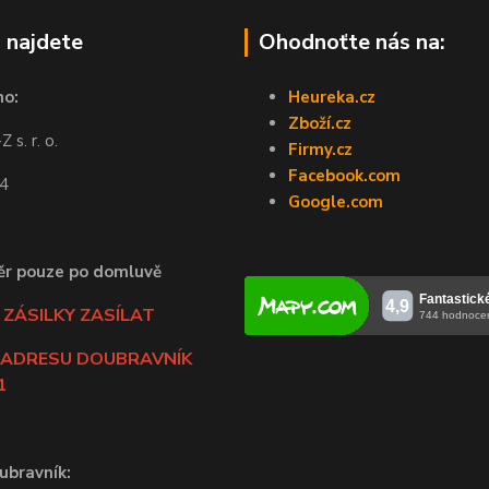
 najdete
Ohodnoťte nás na:
no:
Heureka.cz
Zboží.cz
 s. r. o.
Firmy.cz
Facebook.com
44
Google.com
ěr pouze po domluvě
ZÁSILKY ZASÍLAT
 ADRESU DOUBRAVNÍK
1
ubravník: