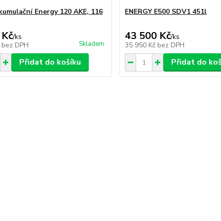
kumulační Energy 120 AKE, 116
ENERGY E500 SDV1 451l
 Kč
43 500 Kč
/
ks
/
ks
Skladem
č
bez DPH
35 950 Kč
bez DPH
Přidat do košíku
Přidat do ko