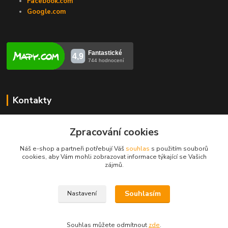
Facebook.com
Google.com
Kontakty
Veronika Zubalíková
Zpracování cookies
+420731448913
(Po-Pá, 8-14 hod.)
Náš e-shop a partneři potřebují Váš
souhlas
s použitím souborů
cookies, aby Vám mohli zobrazovat informace týkající se Vašich
info@opravakotlu.cz
zájmů.
Souhlasím
Nastavení
Souhlas můžete odmítnout
zde
.