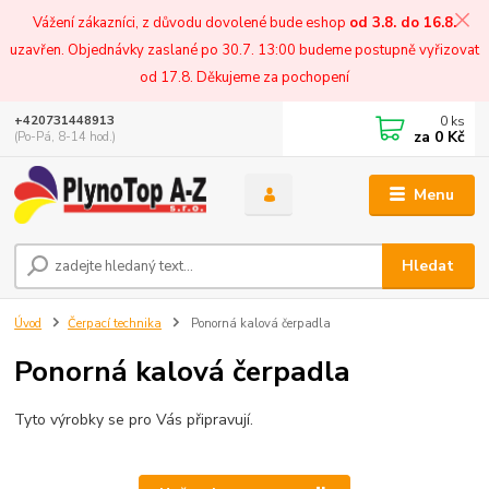
Vážení zákazníci, z důvodu dovolené bude eshop
od 3.8. do 16.8.
uzavřen. Objednávky zaslané po 30.7. 13:00 budeme postupně vyřizovat
od 17.8. Děkujeme za pochopení
0
ks
+420731448913
za
0 Kč
(Po-Pá, 8-14 hod.)
Menu
Hledat
Úvod
Čerpací technika
Ponorná kalová čerpadla
Ponorná kalová čerpadla
Tyto výrobky se pro Vás připravují.