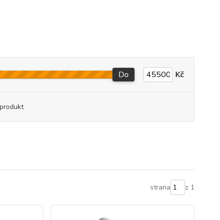
Do
Kč
produkt
strana
z 1