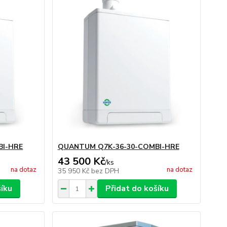
BI-HRE
QUANTUM Q7K-36-30-COMBI-HRE
43 500 Kč
/
ks
na dotaz
na dotaz
35 950 Kč
bez DPH
šíku
Přidat do košíku