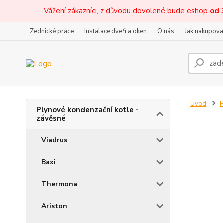
Vážení zákazníci, z důvodu dovolené bude eshop
od 
Zednické práce
Instalace dveří a oken
O nás
Jak nakupova
Úvod
P
Plynové kondenzační kotle -
závěsné
Viadrus
Baxi
Thermona
Ariston