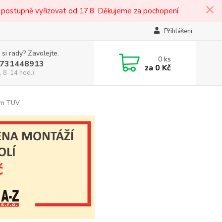
 postupně vyřizovat od 17.8. Děkujeme za pochopení
Přihlášení
 si rady? Zavolejte.
0
ks
731448913
za
0 Kč
, 8-14 hod.)
em TUV