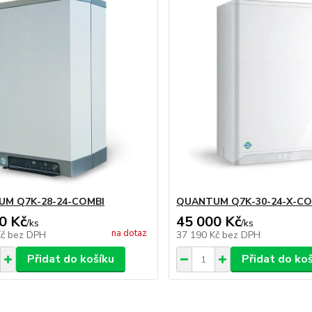
M Q7K-28-24-COMBI
QUANTUM Q7K-30-24-X-CO
0 Kč
45 000 Kč
/
ks
/
ks
na dotaz
Kč
bez DPH
37 190 Kč
bez DPH
Přidat do košíku
Přidat do ko