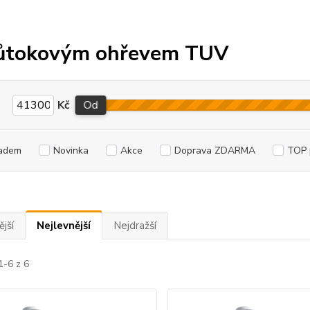
ůtokovým ohřevem TUV
Kč
Od
adem
Novinka
Akce
Doprava ZDARMA
TOP 
jší
Nejlevnější
Nejdražší
1-6 z 6