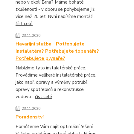
nebo v okolí Brna? Máme bohaté
zkušenosti - v oboru se pohybujeme již
více než 20 let. Nyní nabízíme montáž...
číst celé
23.11.2020
Havarijní služba - Potřebujete
instalatéra? Potřebujete topenáře?
Potřebujete plynaře?
Nabízíme tyto instalatérské práce:
Provádíme veškeré instalatérské práce,
jako např. opravy a výměny potrubí,
opravy spotřebičů a rekonstrukce
vodovo...
číst celé
23.11.2020
Poradenství
Pomůžeme Vám najít optimální řešení
Vašeho problému v dané oblasti. Máme