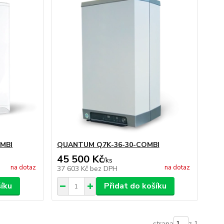
MBI
QUANTUM Q7K-36-30-COMBI
45 500 Kč
/
ks
na dotaz
na dotaz
37 603 Kč
bez DPH
šíku
Přidat do košíku
strana
z 1