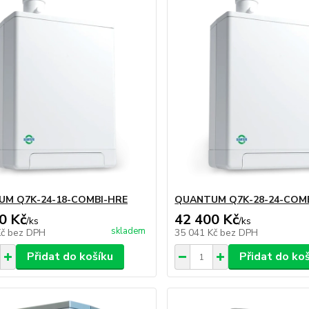
M Q7K-24-18-COMBI-HRE
QUANTUM Q7K-28-24-COM
0 Kč
42 400 Kč
/
ks
/
ks
skladem
Kč
bez DPH
35 041 Kč
bez DPH
Přidat do košíku
Přidat do ko