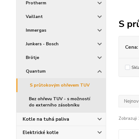
Protherm
Vaillant
S pr
Immergas
Junkers - Bosch
Cena:
Brötje
Skl
Quantum
S průtokovým ohřevem TUV
Bez ohřevu TUV - s možností
Nejnově
do externího zásobníku
Zobrazuji 
Kotle na tuhá paliva
Elektrické kotle