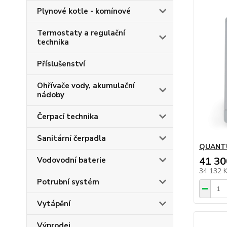
Plynové kotle - komínové
Termostaty a regulační
technika
Příslušenství
Ohřívače vody, akumulační
nádoby
Čerpací technika
Sanitární čerpadla
QUANTU
41 30
Vodovodní baterie
34 132 
Potrubní systém
Vytápění
Výprodej