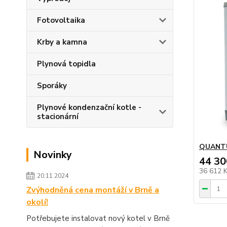
Fotovoltaika
Krby a kamna
Plynová topidla
Sporáky
Plynové kondenzační kotle -
stacionární
QUANTU
Novinky
44 30
36 612 
20.11.2024
Zvýhodněná cena montáží v Brně a
okolí!
Potřebujete instalovat nový kotel v Brně