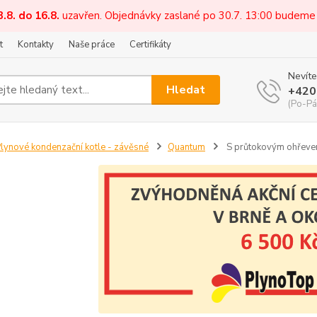
3.8. do 16.8.
uzavřen. Objednávky zaslané po 30.7. 13:00 budeme
t
Kontakty
Naše práce
Certifikáty
Nevíte
Hledat
+420
(Po-Pá
lynové kondenzační kotle - závěsné
Quantum
S průtokovým ohřev