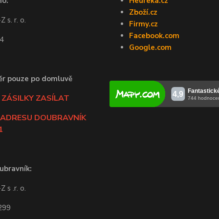
no:
Heureka.cz
Zboží.cz
 s. r. o.
Firmy.cz
Facebook.com
44
Google.com
ěr pouze po domluvě
ZÁSILKY ZASÍLAT
 ADRESU DOUBRAVNÍK
1
ubravník:
 s .r. o.
 299