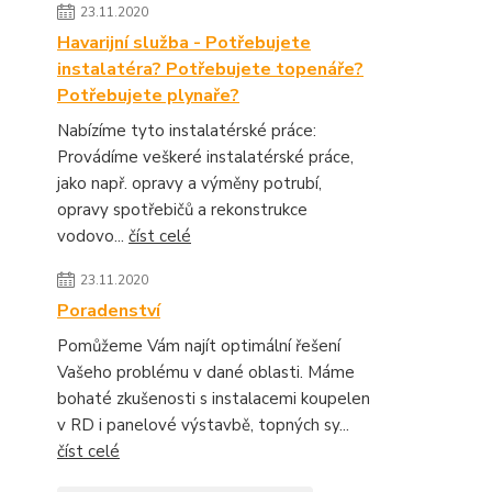
23.11.2020
Havarijní služba - Potřebujete
instalatéra? Potřebujete topenáře?
Potřebujete plynaře?
Nabízíme tyto instalatérské práce:
Provádíme veškeré instalatérské práce,
jako např. opravy a výměny potrubí,
opravy spotřebičů a rekonstrukce
vodovo...
číst celé
23.11.2020
Poradenství
Pomůžeme Vám najít optimální řešení
Vašeho problému v dané oblasti. Máme
bohaté zkušenosti s instalacemi koupelen
v RD i panelové výstavbě, topných sy...
číst celé