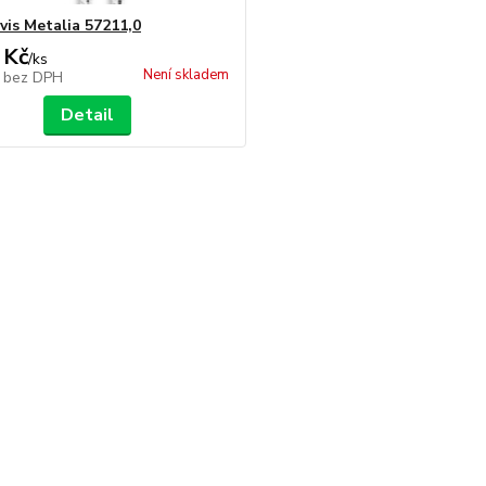
vis Metalia 57211,0
 Kč
/
ks
Není skladem
č
bez DPH
Detail