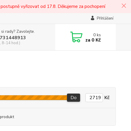
 postupně vyřizovat od 17.8. Děkujeme za pochopení
Přihlášení
 si rady? Zavolejte.
0
ks
731448913
za
0 Kč
, 8-14 hod.)
Do
Kč
produkt