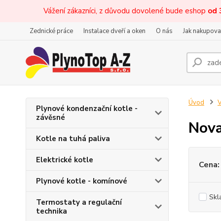
Vážení zákazníci, z důvodu dovolené bude eshop
od 
Zednické práce
Instalace dveří a oken
O nás
Jak nakupova
Úvod
V
Plynové kondenzační kotle -
závěsné
Nova
Kotle na tuhá paliva
Elektrické kotle
Cena:
Plynové kotle - komínové
Skl
Termostaty a regulační
technika