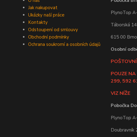
O nás
Pobočka Br
Jak nakupovat
PlynoTop A-Z
Ukázky naší práce
Kontakty
Táborská 1
Odstoupení od smlouvy
Obchodní podmínky
615 00 Brno
Ochrana soukromí a osobních údajů
Osobní odb
POŠTOVNÍ 
POUZE NA
299, 592 6
VIZ NÍŽE
Pobočka Do
PlynoTop A-Z
Doubravník