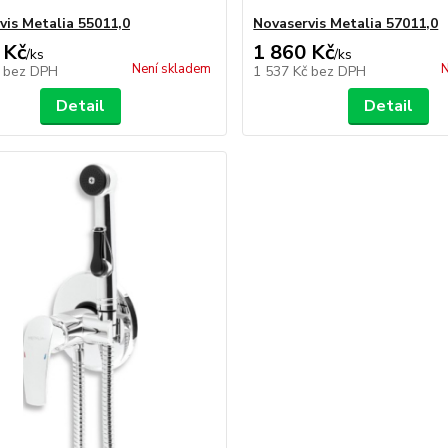
vis Metalia 55011,0
Novaservis Metalia 57011,0
 Kč
1 860 Kč
/
ks
/
ks
Není skladem
N
č
bez DPH
1 537 Kč
bez DPH
Detail
Detail