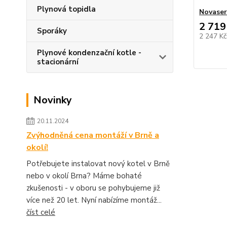
Plynová topidla
Novaser
2 719
Sporáky
2 247 K
Plynové kondenzační kotle -
stacionární
Novinky
20.11.2024
Zvýhodněná cena montáží v Brně a
okolí!
Potřebujete instalovat nový kotel v Brně
nebo v okolí Brna? Máme bohaté
zkušenosti - v oboru se pohybujeme již
více než 20 let. Nyní nabízíme montáž...
číst celé