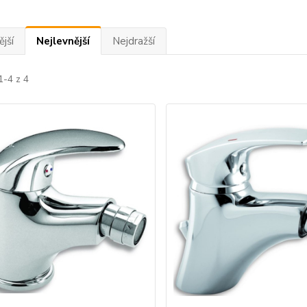
jší
Nejlevnější
Nejdražší
1-4 z 4