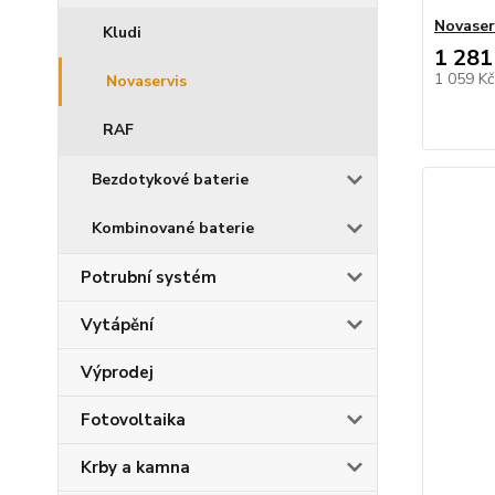
Novaser
Kludi
1 281
1 059 K
Novaservis
RAF
Bezdotykové baterie
Kombinované baterie
Potrubní systém
Vytápění
Výprodej
Fotovoltaika
Krby a kamna