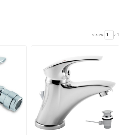
strana
z 1