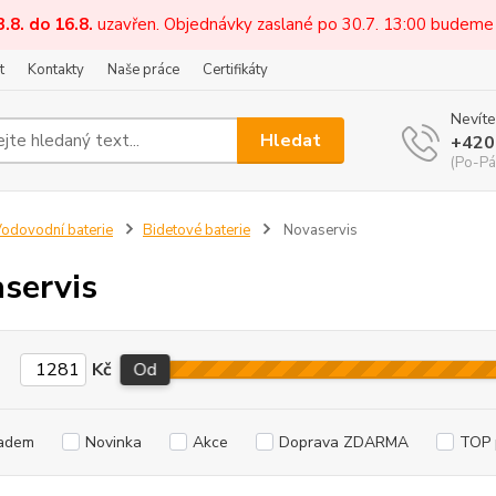
3.8. do 16.8.
uzavřen. Objednávky zaslané po 30.7. 13:00 budeme
t
Kontakty
Naše práce
Certifikáty
Nevíte
Hledat
+420
(Po-Pá
odovodní baterie
Bidetové baterie
Novaservis
servis
Kč
Od
adem
Novinka
Akce
Doprava ZDARMA
TOP 