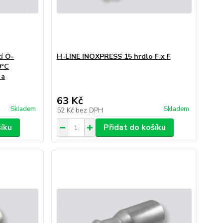
í O-
H-LINE INOXPRESS 15 hrdlo F x F
0°C
 a
63 Kč
Skladem
Skladem
52 Kč
bez DPH
šíku
Přidat do košíku