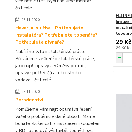
více než 20 let. Nyní nabízíme montáž...
číst celé
H-LINE 
23.11.2020
kroužek
Havarijní služba - Potřebujete
max.5mi
tepelno
instalatéra? Potřebujete topenáře?
29 Kč
Potřebujete plynaře?
24 Kč
be
Nabízíme tyto instalatérské práce:
Provádíme veškeré instalatérské práce,
jako např. opravy a výměny potrubí,
opravy spotřebičů a rekonstrukce
vodovo...
číst celé
23.11.2020
Poradenství
Pomůžeme Vám najít optimální řešení
Vašeho problému v dané oblasti. Máme
bohaté zkušenosti s instalacemi koupelen
v RD i panelové výstavbě, topných sy...