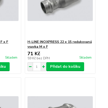
F x F
H-LINE INOXPRESS 22 x 15 redukovaná
vsuvka M x F
71 Kč
Skladem
Skladem
59 Kč
bez DPH
šíku
Přidat do košíku