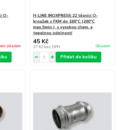
í O-
H-LINE INOXPRESS 22 těsnící O-
kroužek z FKM do 160°C (200°C
max.5min.), s vysokou chem. a
tepelnou odolností
45 Kč
ení skladem
Skladem
37 Kč
bez DPH
šíku
Přidat do košíku