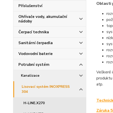
Oblasti 
Příslušenství
roz
Ohřívače vody, akumulační
pož
nádoby
top
sys
Čerpací technika
níz
Sanitární čerpadla
sys
roz
Vodovodní baterie
roz
roz
Potrubní systém
Veškeré i
Kanalizace
produkt
atp.
Lisovací systém INOXPRESS
304
Technic
H-LINE.X270
Záruka 5