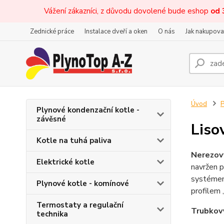
Vážení zákazníci, z důvodu dovolené bude eshop
od 
Zednické práce
Instalace dveří a oken
O nás
Jak nakupova
Úvod
P
Plynové kondenzační kotle -
závěsné
Liso
Kotle na tuhá paliva
Nerezov
Elektrické kotle
navržen p
systém
Plynové kotle - komínové
profilem 
Termostaty a regulační
Trubkový
technika