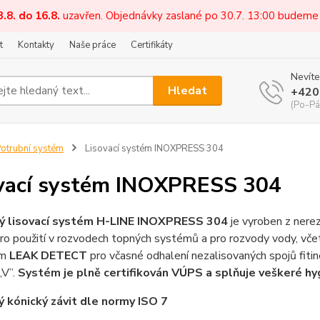
3.8. do 16.8.
uzavřen. Objednávky zaslané po 30.7. 13:00 budeme
t
Kontakty
Naše práce
Certifikáty
Nevíte
Hledat
+420
(Po-Pá
otrubní systém
Lisovací systém INOXPRESS 304
vací systém INOXPRESS 304
ý lisovací systém H-LINE INOXPRESS 304
je vyroben z nerez
ro použití v rozvodech topných systémů a pro rozvody vody, vče
em
LEAK DETECT
pro včasné odhalení nezalisovaných spojů fitinek
„V”.
Systém je plně certifikován VÚPS a splňuje veškeré hy
 kónický závit dle normy ISO 7