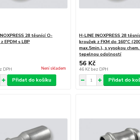
INOXPRESS 28 těsnící O-
H-LINE INOXPRESS 28 těsníc
 z EPDM s LBP
kroužek z FKM do 160°C (20
max.5min.), s vysokou chem.
tepelnou odolností
56 Kč
Není skladem
z DPH
46 Kč
bez DPH
Přidat do košíku
Přidat do ko