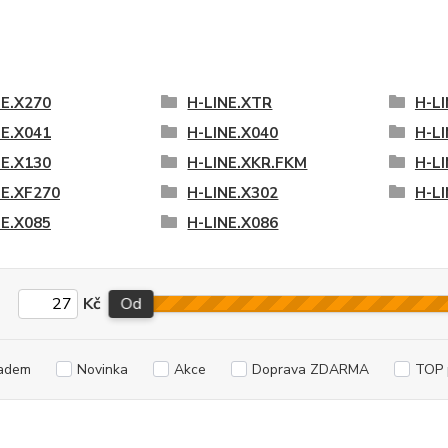
NE.X270
H-LINE.XTR
H-L
NE.X041
H-LINE.X040
H-L
NE.X130
H-LINE.XKR.FKM
H-L
NE.XF270
H-LINE.X302
H-L
NE.X085
H-LINE.X086
Kč
Od
adem
Novinka
Akce
Doprava ZDARMA
TOP 