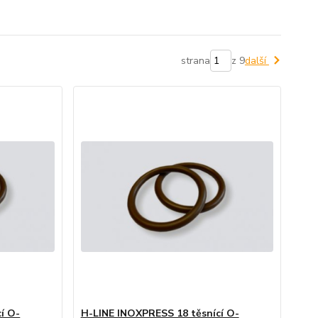
strana
z 9
další
í O-
H-LINE INOXPRESS 18 těsnící O-