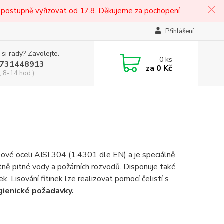
 postupně vyřizovat od 17.8. Děkujeme za pochopení
Přihlášení
 si rady? Zavolejte.
0
ks
731448913
za
0 Kč
, 8-14 hod.)
ové oceli AISI 304 (1.4301 dle EN) a je speciálně
tně pitné vody a požárních rozvodů. Disponuje také
. Lisování fitinek lze realizovat pomocí čelistí s
gienické požadavky.