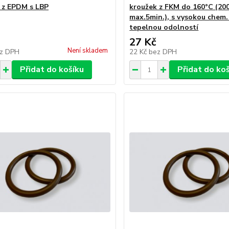
 z EPDM s LBP
kroužek z FKM do 160°C (20
max.5min.), s vysokou chem.
tepelnou odolností
27 Kč
Není skladem
z DPH
22 Kč
bez DPH
Přidat do košíku
Přidat do ko