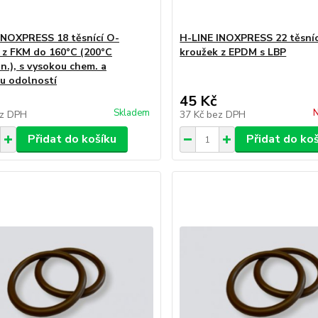
INOXPRESS 18 těsnící O-
H-LINE INOXPRESS 22 těsníc
 z FKM do 160°C (200°C
kroužek z EPDM s LBP
n.), s vysokou chem. a
u odolností
45 Kč
Skladem
N
z DPH
37 Kč
bez DPH
Přidat do košíku
Přidat do ko