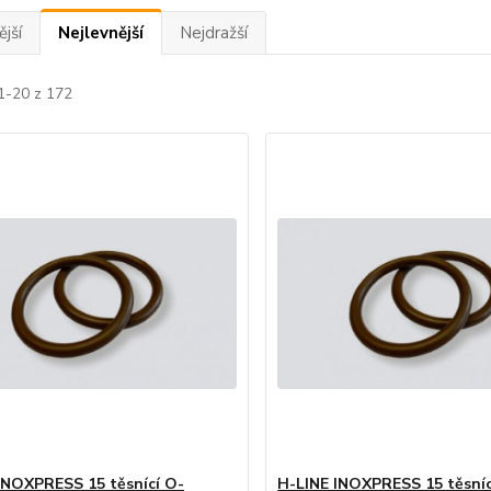
jší
Nejlevnější
Nejdražší
1-20 z 172
INOXPRESS 15 těsnící O-
H-LINE INOXPRESS 15 těsníc