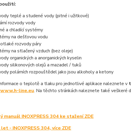
použití:
vody teplé a studené vody (pitné i užitkové)
ární rozvody vody
né a chladící systémy
témy na dešťovou vodu
kotlaké rozvody páry
témy na stlačený vzduch (bez oleje)
vody organických a anorganických kyselin
vody silikonových olejů a mazadel / tuků
vody polárních rozpouštědel jako jsou alkoholy a ketony
nformace o teplotě a tlaku pro jednotlivé aplikace naleznete v
u
www.h-line.eu
. Na těchto stránkách naleznete také veškeré dal
ký manuál INOXPRESS 304 ke stažení ZDE
 let - INOXPRESS 304, více ZDE