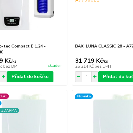
o-tec Compact E 1.24 -
BAXI LUNA CLASSIC 28 - A7
80
9 Kč
31 719 Kč
/
ks
/
ks
skladem
Kč
bez DPH
26 214 Kč
bez DPH
Přidat do košíku
Přidat do ko
dukt
Novinka
a ZDARMA