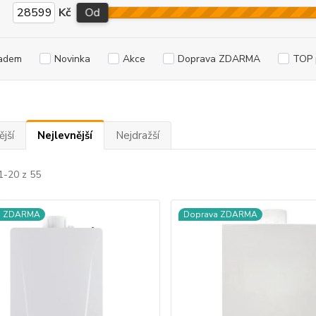
Kč
Od
adem
Novinka
Akce
Doprava ZDARMA
TOP 
jší
Nejlevnější
Nejdražší
1-20 z 55
a ZDARMA
Doprava ZDARMA