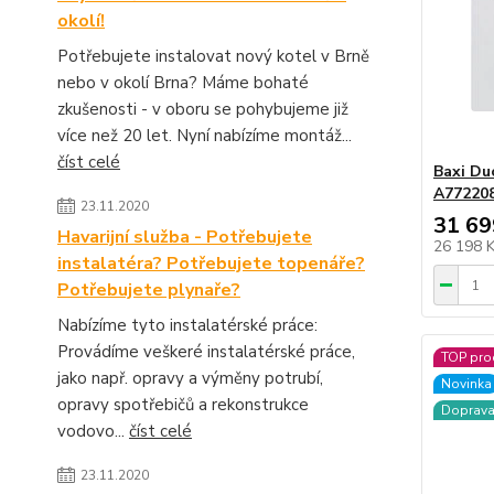
okolí!
Potřebujete instalovat nový kotel v Brně
nebo v okolí Brna? Máme bohaté
zkušenosti - v oboru se pohybujeme již
více než 20 let. Nyní nabízíme montáž...
číst celé
Baxi Du
A77220
23.11.2020
31 69
Havarijní služba - Potřebujete
26 198 
instalatéra? Potřebujete topenáře?
Potřebujete plynaře?
Nabízíme tyto instalatérské práce:
Provádíme veškeré instalatérské práce,
TOP pro
jako např. opravy a výměny potrubí,
Novinka
opravy spotřebičů a rekonstrukce
Doprav
vodovo...
číst celé
23.11.2020