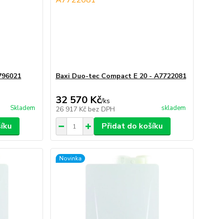
796021
Baxi Duo-tec Compact E 20 - A7722081
32 570 Kč
/
ks
Skladem
skladem
26 917 Kč
bez DPH
šíku
Přidat do košíku
Novinka