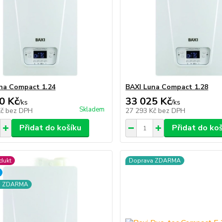
na Compact 1.24
BAXI Luna Compact 1.28
0 Kč
33 025 Kč
/
ks
/
ks
Skladem
Kč
bez DPH
27 293 Kč
bez DPH
Přidat do košíku
Přidat do ko
dukt
Doprava ZDARMA
a ZDARMA