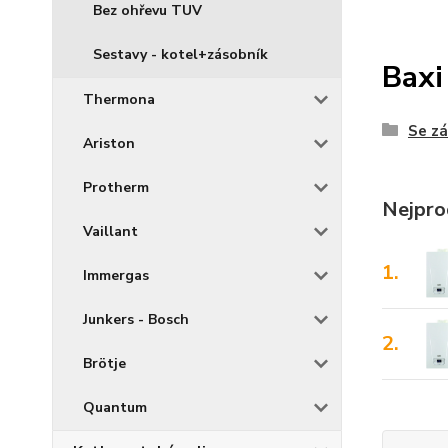
Bez ohřevu TUV
Sestavy - kotel+zásobník
Baxi
Thermona
Se z
Ariston
Protherm
Nejpro
Vaillant
1.
Immergas
Junkers - Bosch
2.
Brötje
Quantum