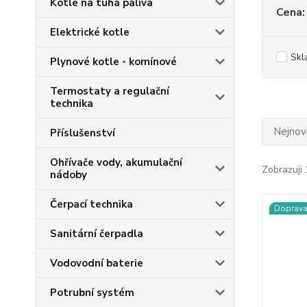
Kotle na tuhá paliva
Cena:
Elektrické kotle
Skl
Plynové kotle - komínové
Termostaty a regulační
technika
Nejnově
Příslušenství
Ohřívače vody, akumulační
Zobrazuji 
nádoby
Čerpací technika
Doprav
Sanitární čerpadla
Vodovodní baterie
Potrubní systém