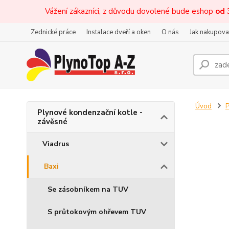
Vážení zákazníci, z důvodu dovolené bude eshop
od 
Zednické práce
Instalace dveří a oken
O nás
Jak nakupova
Úvod
P
Plynové kondenzační kotle -
závěsné
Viadrus
Baxi
Se zásobníkem na TUV
S průtokovým ohřevem TUV