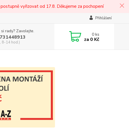
 postupně vyřizovat od 17.8. Děkujeme za pochopení
Přihlášení
 si rady? Zavolejte.
0
ks
731448913
za
0 Kč
, 8-14 hod.)