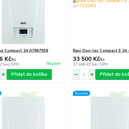
na Compact 24 A7867938
Baxi Duo-tec Compact E 24 
6 Kč
33 500 Kč
/
ks
/
ks
Skladem
Kč
bez DPH
27 686 Kč
bez DPH
Přidat do košíku
Přidat do ko
Novinka