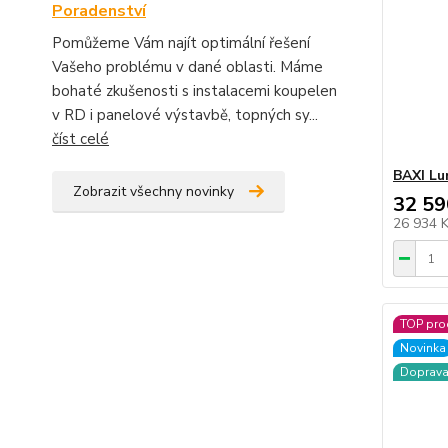
Poradenství
Pomůžeme Vám najít optimální řešení
Vašeho problému v dané oblasti. Máme
bohaté zkušenosti s instalacemi koupelen
v RD i panelové výstavbě, topných sy...
číst celé
BAXI Lu
Zobrazit všechny novinky
32 59
26 934 
TOP pro
Novinka
Doprav