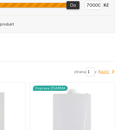
Do
Kč
produkt
strana
z 3
další
Doprava ZDARMA