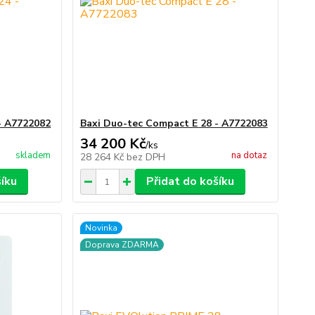
- A7722082
Baxi Duo-tec Compact E 28 - A7722083
34 200 Kč
/
ks
skladem
na dotaz
28 264 Kč
bez DPH
šíku
Přidat do košíku
Novinka
Doprava ZDARMA