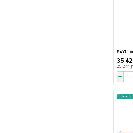
BAXI Lu
35 42
29 274 
Doprav