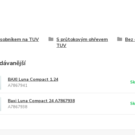
ásobníkem na TUV
S průtokovým ohřevem
Bez
TUV
dávanější
BAXI Luna Compact 1.24
Sk
A7867941
Baxi Luna Compact 24 A7867938
Sk
A7867938