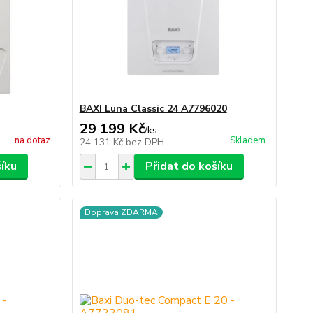
BAXI Luna Classic 24 A7796020
29 199 Kč
/
ks
na dotaz
Skladem
24 131 Kč
bez DPH
šíku
Přidat do košíku
Doprava ZDARMA