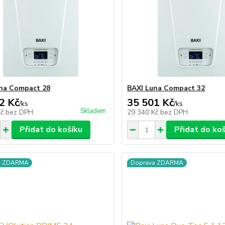
na Compact 28
BAXI Luna Compact 32
2 Kč
35 501 Kč
/
ks
/
ks
Skladem
Kč
bez DPH
29 340 Kč
bez DPH
Přidat do košíku
Přidat do ko
a ZDARMA
Doprava ZDARMA