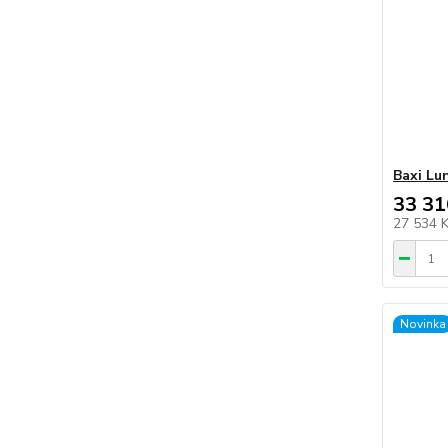
Baxi Lu
33 31
27 534 
Novinka