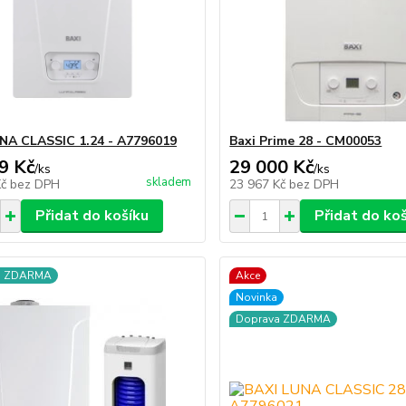
NA CLASSIC 1.24 - A7796019
Baxi Prime 28 - CM00053
9 Kč
29 000 Kč
/
ks
/
ks
skladem
Kč
bez DPH
23 967 Kč
bez DPH
Přidat do košíku
Přidat do ko
a ZDARMA
Akce
Novinka
Doprava ZDARMA