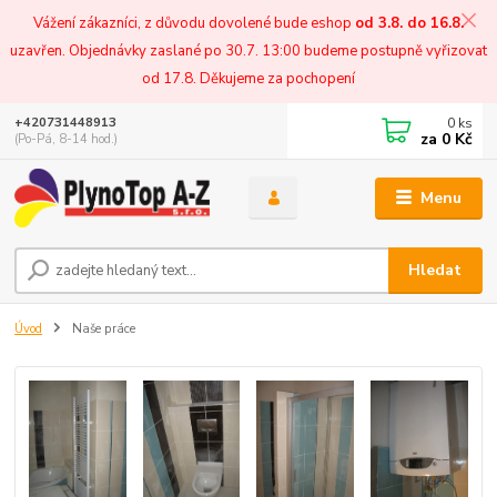
Vážení zákazníci, z důvodu dovolené bude eshop
od 3.8. do 16.8.
uzavřen. Objednávky zaslané po 30.7. 13:00 budeme postupně vyřizovat
od 17.8. Děkujeme za pochopení
0
ks
+420731448913
za
0 Kč
(Po-Pá, 8-14 hod.)
Menu
Hledat
Úvod
Naše práce