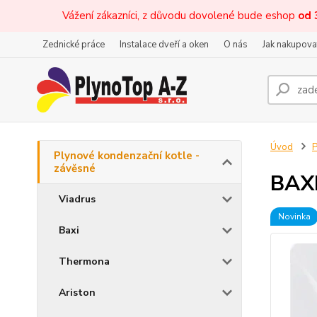
Vážení zákazníci, z důvodu dovolené bude eshop
od 
Zednické práce
Instalace dveří a oken
O nás
Jak nakupova
Úvod
P
Plynové kondenzační kotle -
závěsné
BAX
Viadrus
Novinka
Baxi
Thermona
Ariston