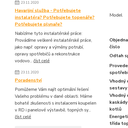
23.11.2020
Havarijní služba - Potřebujete
Model
instalatéra? Potřebujete topenáře?
Potřebujete plynaře?
Nabízíme tyto instalatérské práce:
Objedna
Provádíme veškeré instalatérské práce,
číslo
jako např. opravy a výměny potrubí,
opravy spotřebičů a rekonstrukce
Odtah s
vodovo...
číst celé
Provede
spotřeb
23.11.2020
Poradenství
Vhodný 
sestavy
Pomůžeme Vám najít optimální řešení
Vhodný 
Vašeho problému v dané oblasti. Máme
kaskády 
bohaté zkušenosti s instalacemi koupelen
kotlů
v RD i panelové výstavbě, topných sy...
Energet
číst celé
třída to