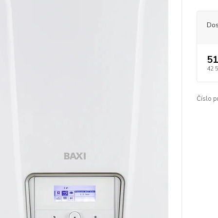
Dos
51
42 
Číslo p