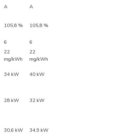
A
A
105,8 %
105,8 %
6
6
22
22
mg/kWh
mg/kWh
34 kW
40 kW
28 kW
32 kW
30,6 kW
34,9 kW