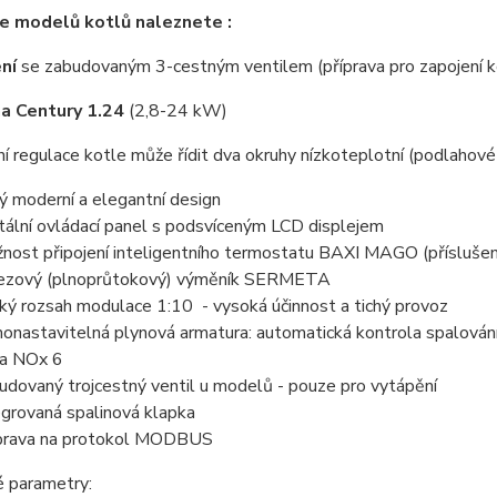
e modelů kotlů naleznete :
ní
se zabudovaným 3-cestným ventilem (příprava pro zapojení k
a Century 1.24
(2,8-24 kW)
í regulace kotle může řídit dva okruhy nízkoteplotní (podlahové 
ý moderní a elegantní design
itální ovládací panel s podsvíceným LCD displejem
nost připojení inteligentního termostatu BAXI MAGO (příslušen
ezový (plnoprůtokový) výměník SERMETA
oký rozsah modulace 1:10 - vysoká účinnost a tichý provoz
onastavitelná plynová armatura: automatická kontrola spalování
da NOx 6
udovaný trojcestný ventil u modelů - pouze pro vytápění
egrovaná spalinová klapka
prava na protokol MODBUS
é parametry: