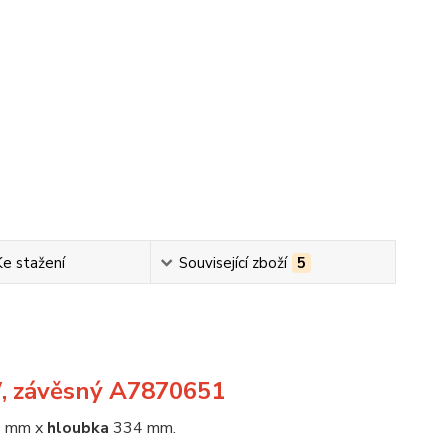
Ke stažení
Související zboží
5
W, závěsný A7870651
 mm x
hloubka
334 mm.