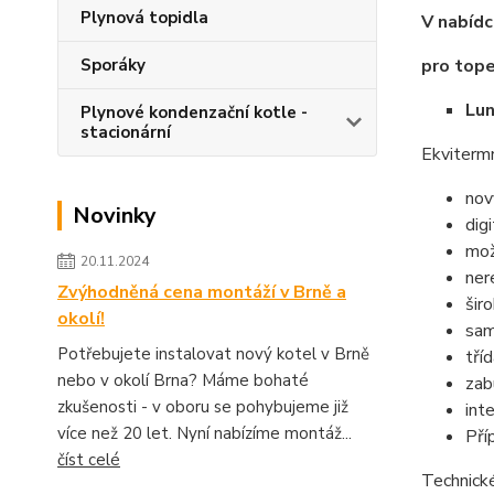
Plynová topidla
V nabídc
Sporáky
pro tope
Lun
Plynové kondenzační kotle -
stacionární
Ekvitermn
nov
Novinky
dig
mož
20.11.2024
ner
Zvýhodněná cena montáží v Brně a
šir
okolí!
sam
Potřebujete instalovat nový kotel v Brně
tří
nebo v okolí Brna? Máme bohaté
zab
zkušenosti - v oboru se pohybujeme již
int
více než 20 let. Nyní nabízíme montáž...
Pří
číst celé
Technick