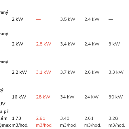
vaný
2 kW
—
3,5 kW
2,4 kW
—
vaný
2 kW
2,8 kW
3,4 kW
2,4 kW
3 kW
vaný
2,2 kW
3,1 kW
3,7 kW
2,6 kW
3,3 kW
tý
16 kW
28 kW
34 kW
24 kW
30 kW
UV
a při
tém
1,73
2,61
3,49
2,61
3,28
 Qmax
m3/hod.
m3/hod.
m3/hod.
m3/hod.
m3/hod.