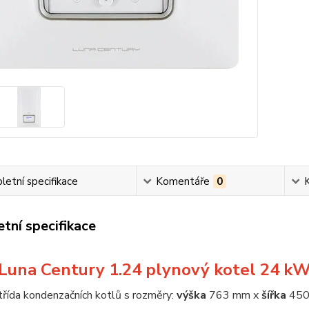
etní specifikace
Komentáře
0
tní specifikace
Luna Century 1.24 plynový kotel 24 k
třída kondenzačních kotlů s rozměry:
výška
763 mm x
šířka
450