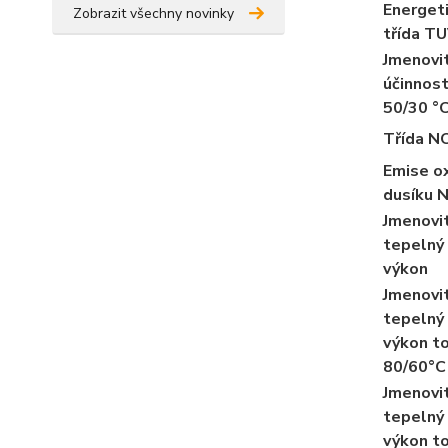
Energet
Zobrazit všechny novinky
třída T
Jmenovi
účinnos
50/30 °
Třída N
Emise o
dusíku 
Jmenovi
tepelný
výkon
Jmenovi
tepelný
výkon t
80/60°C
Jmenovi
tepelný
výkon t