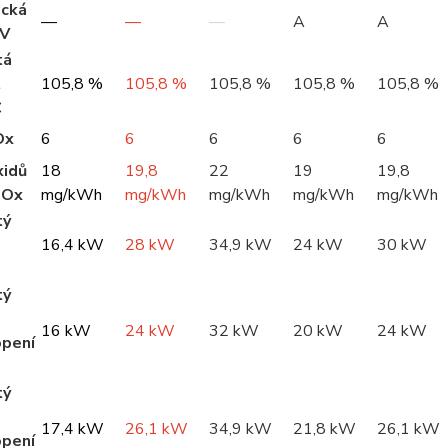
ická
—
—
—
A
A
UV
tá
t
105,8 %
105,8 %
105,8 %
105,8 %
105,8 %
C
Ox
6
6
6
6
6
xidů
18
19,8
22
19
19,8
NOx
mg/kWh
mg/kWh
mg/kWh
mg/kWh
mg/kWh
tý
16,4 kW
28 kW
34,9 kW
24 kW
30 kW
tý
16 kW
24 kW
32 kW
20 kW
24 kW
opení
tý
17,4 kW
26,1 kW
34,9 kW
21,8 kW
26,1 kW
opení