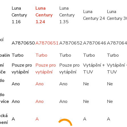
Luna
Luna
Luna
Luna
Luna
Century
Century
Century
Century 24
Century 3
1.16
1.24
1.35
cí
A7870650
A7870651
A7870652
A7870646
A78706
palin
Turbo
Turbo
Turbo
Turbo
Turbo
ní
Pouze pro
Pouze pro
Pouze pro
Vytápění +
Vytápění 
iče
vytápění
vytápění
vytápění
TUV
TUV
do
Ano
Ano
Ano
Ne
Ne
do
více
Ano
Ano
Ano
Ne
Ne
ická
A
A
A
A
A
pení