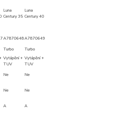
Luna
Luna
0
Century 35
Century 40
47
A7870648
A7870649
Turbo
Turbo
+
Vytápění +
Vytápění +
TUV
TUV
Ne
Ne
Ne
Ne
A
A