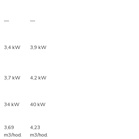
—
—
3,4 kW
3,9 kW
3,7 kW
4,2 kW
34 kW
40 kW
3,69
4,23
m3/hod.
m3/hod.