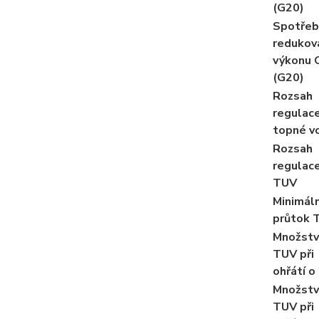
(G20)
Spotřeb
reduko
výkonu 
(G20)
Rozsah
regulac
topné v
Rozsah
regulac
TUV
Minimáln
průtok 
Množstv
TUV při
ohřátí o
Množstv
TUV při