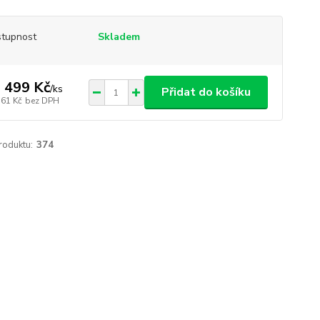
tupnost
Skladem
 499 Kč
/
ks
Přidat do košíku
561 Kč
bez DPH
roduktu:
374