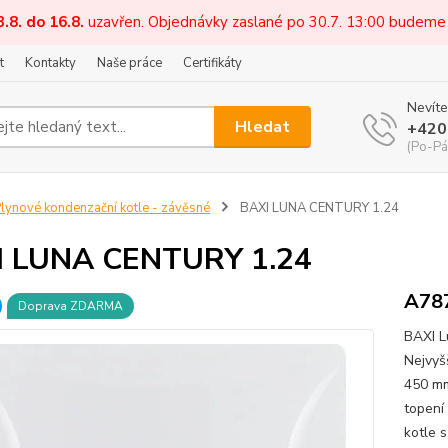
3.8. do 16.8.
uzavřen. Objednávky zaslané po 30.7. 13:00 budeme
t
Kontakty
Naše práce
Certifikáty
Nevíte
Hledat
+420
(Po-Pá
lynové kondenzační kotle - závěsné
BAXI LUNA CENTURY 1.24
I LUNA CENTURY 1.24
A78
Doprava ZDARMA
BAXI L
Nejvyš
450 mm
topení
kotle 