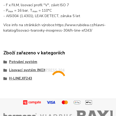
- F x Fil.M, lisovací profil "V", závit ISO 7
- P
= 16 bar, T
= 110°C
max
max
- AISI304 (1.4301), LEAK DETECT, záruka 5 let
Více info na stránkách výrobce:https://www.rubidea.cz/hlavni-
katalog/lisovaci-tvarovky-inoxpress-304/h-line-xf243/
Zboží zařazeno v kategoriích
Potrubní systém
Lisovací systém INOXPRESS 304
H-LINE.XF243