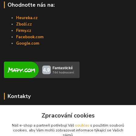
Ohodnoťte nás na:
Heureka.cz
Zboží.cz
Firmy.cz
Facebook.com
Google.com
Kontakty
Veronika Zubalíková
+420731448913
Zpracování cookies
(Po-Pá, 8-14 hod.)
Náš e-shop a partneři potřebují Váš
souhlas
s použitím souborů
cookies, aby Vám mohli zobrazovat informace týkající se Vašich
info@opravakotlu.cz
zájmů.