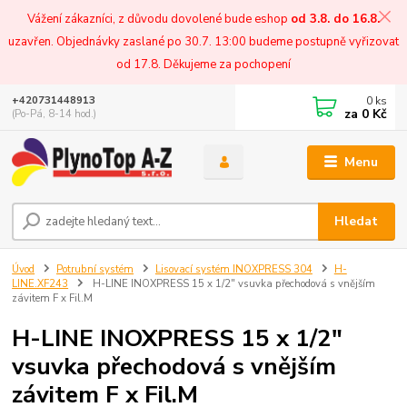
Vážení zákazníci, z důvodu dovolené bude eshop
od 3.8. do 16.8.
uzavřen. Objednávky zaslané po 30.7. 13:00 budeme postupně vyřizovat
od 17.8. Děkujeme za pochopení
0
ks
+420731448913
za
0 Kč
(Po-Pá, 8-14 hod.)
Menu
Hledat
Úvod
Potrubní systém
Lisovací systém INOXPRESS 304
H-
LINE.XF243
H-LINE INOXPRESS 15 x 1/2" vsuvka přechodová s vnějším
závitem F x Fil.M
H-LINE INOXPRESS 15 x 1/2"
vsuvka přechodová s vnějším
závitem F x Fil.M