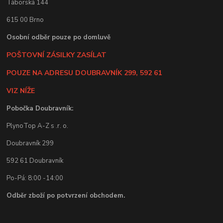
Táborská 144
615 00 Brno
Osobní odběr pouze po domluvě
POŠTOVNÍ ZÁSILKY ZASÍLAT
POUZE NA ADRESU DOUBRAVNÍK 299, 592 61
VIZ NÍŽE
Pobočka Doubravník:
PlynoTop A-Z s .r. o.
Doubravník 299
592 61 Doubravník
Po-Pá: 8:00 -14:00
Odběr zboží po potvrzení obchodem.