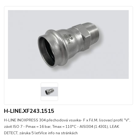
H-LINE.XF243.1515
H-LINE INOXPRESS 304 přechodová vsuvka- F x Fil.M, lisovací profil "V",
závit ISO 7 - Pmax = 16 bar, Tmax = 110°C - AISI304 (1.4301), LEAK
DETECT, záruka 5 letVíce info na stránkách