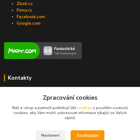
Zboží.cz
Firmy.cz
Facebook.com
Google.com
Kontakty
Veronika Zubalíková
+420731448913
Zpracování cookies
(Po-Pá, 8-14 hod.)
Náš e-shop a partneři potřebují Váš
souhlas
s použitím souborů
cookies, aby Vám mohli zobrazovat informace týkající se Vašich
info@opravakotlu.cz
zájmů.
Souhlasím
Nastavení