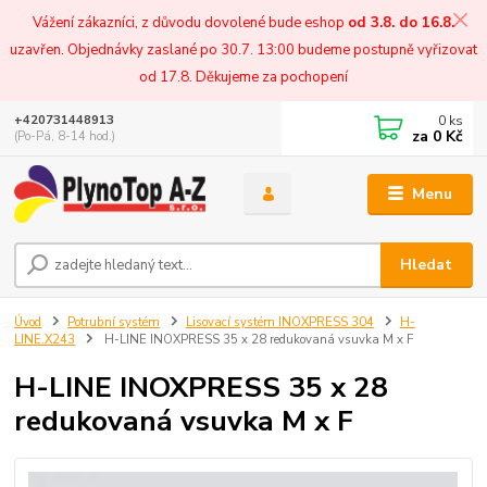
Vážení zákazníci, z důvodu dovolené bude eshop
od 3.8. do 16.8.
uzavřen. Objednávky zaslané po 30.7. 13:00 budeme postupně vyřizovat
od 17.8. Děkujeme za pochopení
0
ks
+420731448913
za
0 Kč
(Po-Pá, 8-14 hod.)
Menu
Hledat
Úvod
Potrubní systém
Lisovací systém INOXPRESS 304
H-
LINE.X243
H-LINE INOXPRESS 35 x 28 redukovaná vsuvka M x F
H-LINE INOXPRESS 35 x 28
redukovaná vsuvka M x F