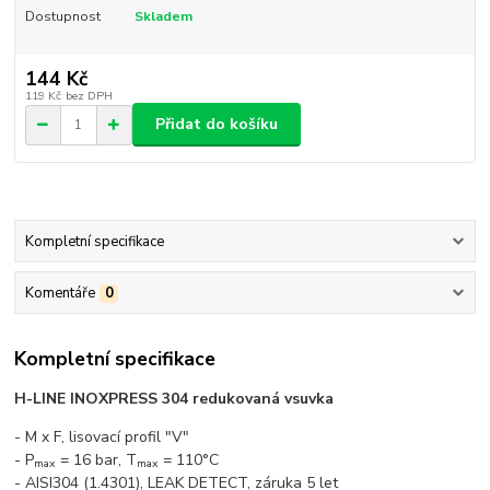
Dostupnost
Skladem
144 Kč
119 Kč
bez DPH
Přidat do košíku
Kompletní specifikace
Komentáře
0
Kompletní specifikace
H-LINE INOXPRESS 304 redukovaná vsuvka
- M x F, lisovací profil "V"
- P
= 16 bar, T
= 110°C
max
max
- AISI304 (1.4301), LEAK DETECT, záruka 5 let