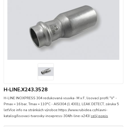
H-LINE.X243.3528
H-LINE INOXPRESS 304 redukovaná vsuvka- M x F, lisovací profil "V" -
Pmax = 16 bar, Tmax = 110°C - AISI304 (1.4301), LEAK DETECT, záruka 5
letVíce info na stránkách výrobce:https://www.rubidea.cz/hlavni-
katalog/lisovaci-tvarovky-inoxpress-304/h-line-x243/
celý popis