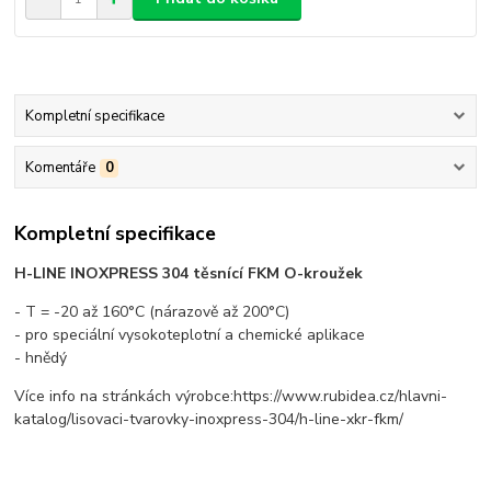
Kompletní specifikace
Komentáře
0
Kompletní specifikace
H-LINE INOXPRESS 304 těsnící FKM O-kroužek
- T = -20 až 160°C (nárazově až 200°C)
- pro speciální vysokoteplotní a chemické aplikace
- hnědý
Více info na stránkách výrobce:https://www.rubidea.cz/hlavni-
katalog/lisovaci-tvarovky-inoxpress-304/h-line-xkr-fkm/