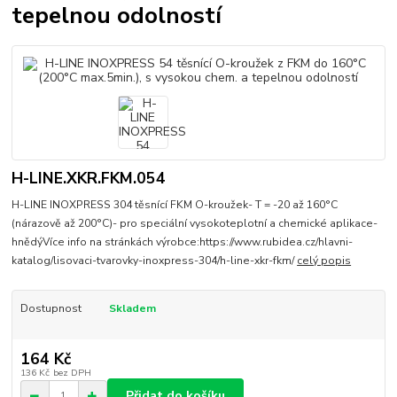
tepelnou odolností
H-LINE.XKR.FKM.054
H-LINE INOXPRESS 304 těsnící FKM O-kroužek- T = -20 až 160°C
(nárazově až 200°C)- pro speciální vysokoteplotní a chemické aplikace-
hnědýVíce info na stránkách výrobce:https://www.rubidea.cz/hlavni-
katalog/lisovaci-tvarovky-inoxpress-304/h-line-xkr-fkm/
celý popis
Dostupnost
Skladem
164 Kč
136 Kč
bez DPH
Přidat do košíku