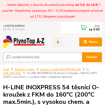
Vážení zákazníci, z důvodu dovolené bude eshop
od 3.8. do 16.8.
uzavřen. Objednávky zaslané po 30.7. 13:00 budeme postupně vyřizovat
od 17.8. Děkujeme za pochopení
0
ks
+420731448913
za
0 Kč
(Po-Pá, 8-14 hod.)
Menu
Hledat
Úvod
Potrubní systém
Lisovací systém INOXPRESS 304
H-
LINE.XKR.FKM
H-LINE INOXPRESS 54 těsnící O-kroužek z FKM do 160°C
(200°C max.5min.), s vysokou chem. a tepelnou odolností
H-LINE INOXPRESS 54 těsnící O-
kroužek z FKM do 160°C (200°C
max.5min.), s vysokou chem. a