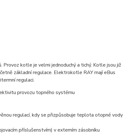
rovoz kotle je velmi jednoduchý a tichý. Kotle jsou již
četně základní regulace. Elektrokotle RAY mají eBus
termní regulaci.
fektivitu provozu topného systému
avěnou regulací, kdy se přizpůsobuje teplota otopné vody
pojovacím příslušenstvím) v externím zásobníku