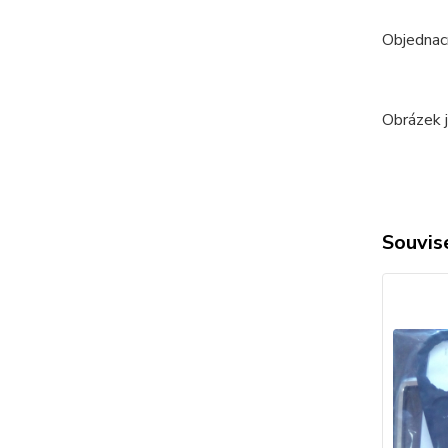
Objednac
Obrázek j
Souvise