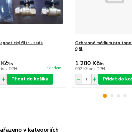
agnetický filtr - sada
Ochranné médium pro topn
0,5l
 Kč
1 200 Kč
/
ks
/
ks
skladem
č
bez DPH
992 Kč
bez DPH
Přidat do košíku
Přidat do ko
zařazeno v kategoriích