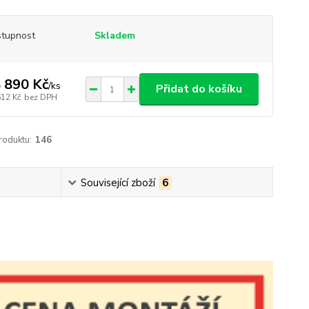
tupnost
Skladem
 890 Kč
/
ks
Přidat do košíku
612 Kč
bez DPH
roduktu:
146
Související zboží
6