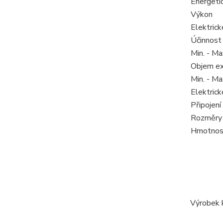
Energetic
Výkon
Elektrick
Účinnost
Min. - Ma
Objem ex
Min. - Ma
Elektrick
Připojen
Rozměry (
Hmotnost
Výrobek 