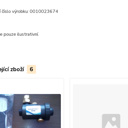
í číslo výrobku: 0010023674
e pouze ilustrativní.
jící zboží
6