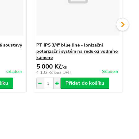
é soustavy
PT IPS 3/4" blue line - ionizační
PT 
polarizační systém na redukci vodního
po
kamene
ka
5 000 Kč
3 
/
ks
skladem
Skladem
4 132 Kč
bez DPH
2 
šíku
Přidat do košíku