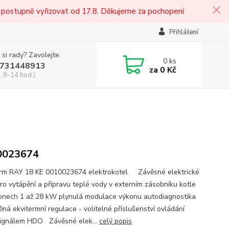
 postupně vyřizovat od 17.8. Děkujeme za pochopení
Přihlášení
 si rady? Zavolejte.
0
ks
731448913
za
0 Kč
, 8-14 hod.)
0023674
rm RAY 18 KE 0010023674 elektrokotel Závěsné elektrické
pro vytápění a přípravu teplé vody v externím zásobníku kotle
onech 1 až 28 kW plynulá modulace výkonu autodiagnostika
ěná ekvitermní regulace - volitelné příslušenství ovládání
signálem HDO Závěsné elek...
celý popis