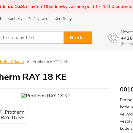
3.8. do 16.8.
uzavřen. Objednávky zaslané po 30.7. 13:00 budeme
t
Kontakty
Naše práce
Certifikáty
Nevíte
Hledat
+420
(Po-Pá
lektrické kotle
Protherm RAY 18 KE
herm RAY 18 KE
001
Prothe
kotle 
ve výk
vestav
kotle 