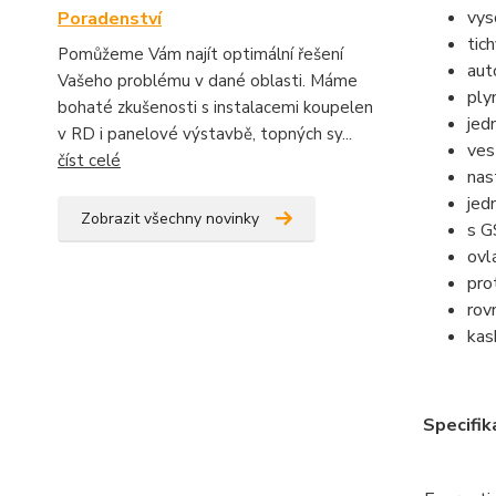
vys
Poradenství
tic
Pomůžeme Vám najít optimální řešení
aut
Vašeho problému v dané oblasti. Máme
ply
bohaté zkušenosti s instalacemi koupelen
jed
v RD i panelové výstavbě, topných sy...
ves
číst celé
nas
jed
Zobrazit všechny novinky
s G
ovl
pro
rov
kas
Specifik