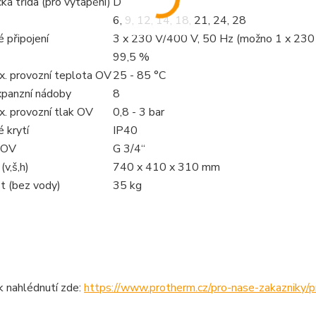
ká třída (pro vytápění)
D
6, 9, 12, 14, 18, 21, 24, 28
é připojení
3 x 230 V/400 V, 50 Hz (možno 1 x 230 
99,5 %
x. provozní teplota OV
25 - 85 °C
panzní nádoby
8
x. provozní tlak OV
0,8 - 3 bar
é krytí
IP40
í OV
G 3/4“
v,š,h)
740 x 410 x 310 mm
 (bez vody)
35 kg
k nahlédnutí zde:
https://www.protherm.cz/pro-nase-zakazniky/