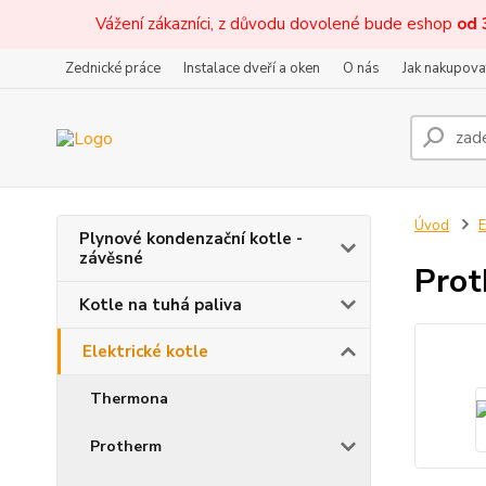
Vážení zákazníci, z důvodu dovolené bude eshop
od 
Zednické práce
Instalace dveří a oken
O nás
Jak nakupova
Úvod
E
Plynové kondenzační kotle -
závěsné
Prot
Kotle na tuhá paliva
Elektrické kotle
Thermona
Protherm