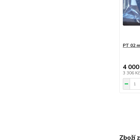
PT 02 m
4 000
3 306 K
Zboží 