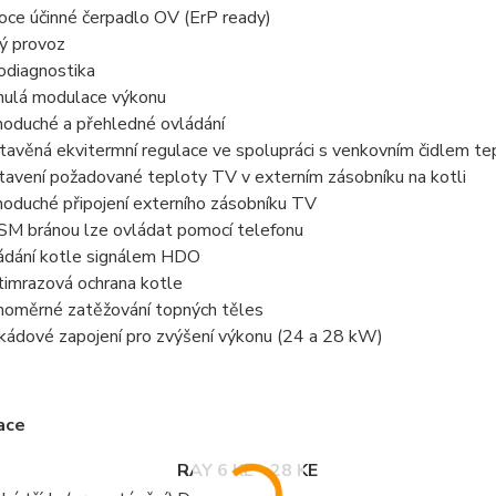
oce účinné čerpadlo OV (ErP ready)
hý provoz
odiagnostika
nulá modulace výkonu
noduché a přehledné ovládání
tavěná ekvitermní regulace ve spolupráci s venkovním čidlem te
tavení požadované teploty TV v externím zásobníku na kotli
noduché připojení externího zásobníku TV
SM bránou lze ovládat pomocí telefonu
ádání kotle signálem HDO
timrazová ochrana kotle
noměrné zatěžování topných těles
kádové zapojení pro zvýšení výkonu (24 a 28 kW)
ace
RAY 6 KE - 28 KE