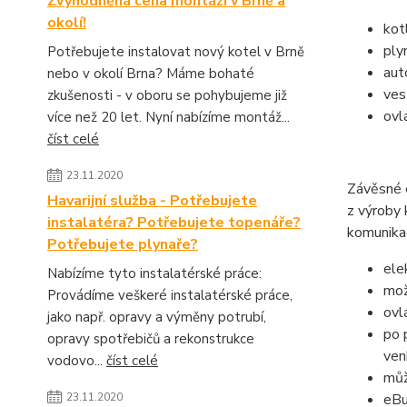
Zvýhodněná cena montáží v Brně a
okolí!
kot
ply
Potřebujete instalovat nový kotel v Brně
aut
nebo v okolí Brna? Máme bohaté
ves
zkušenosti - v oboru se pohybujeme již
ovl
více než 20 let. Nyní nabízíme montáž...
číst celé
23.11.2020
Závěsné e
Havarijní služba - Potřebujete
z výroby
instalatéra? Potřebujete topenáře?
komunikač
Potřebujete plynaře?
ele
Nabízíme tyto instalatérské práce:
mož
Provádíme veškeré instalatérské práce,
ovl
jako např. opravy a výměny potrubí,
po 
opravy spotřebičů a rekonstrukce
ven
vodovo...
číst celé
můž
23.11.2020
eBu