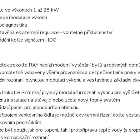
le ve výkonech 1 až 28 kW
nulá modulace výkonu
odiagnostika
tavěná ekvitermní regulace - volitelné příslušenství
ádání kotle signálem HDO
lektrokotle RAY nabízí moderní vytápění bytů a rodinných domů. P
 kompletně vybaveny všemi provozními a bezpečnostními prvky v
ní rozhraní, plynulou modulaci výkonu a vestavěnou základní ekvi
ktrokotle RAY mají plynulý modulační rozsah výkonu pro vyšší e
ná instalace na stávající nebo zcela nový topný systém
ádací panel pro jednoduchou obsluhu
připojení venkovního čidla je možné ekvitermní řízení kotle vest
kovním podmínkám
e být použit jak pro topení, tak i pro přípravu teplé vody (s pro
s komunikační rozhraní