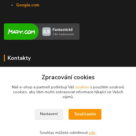
Google.com
Kontakty
Veronika Zubalíková
+420731448913
Zpracování cookies
(Po-Pá, 8-14 hod.)
Náš e-shop a partneři potřebují Váš
souhlas
s použitím souborů
cookies, aby Vám mohli zobrazovat informace týkající se Vašich
info@opravakotlu.cz
zájmů.
Souhlasím
Nastavení
Souhlas můžete odmítnout
zde
.