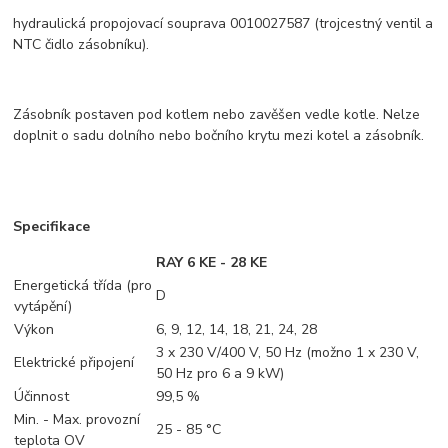
hydraulická propojovací souprava 0010027587 (trojcestný ventil a
NTC čidlo zásobníku).
Zásobník postaven pod kotlem nebo zavěšen vedle kotle. Nelze
doplnit o sadu dolního nebo bočního krytu mezi kotel a zásobník.
Specifikace
RAY 6 KE - 28 KE
Energetická třída (pro
D
vytápění)
Výkon
6, 9, 12, 14, 18, 21, 24, 28
3 x 230 V/400 V, 50 Hz (možno 1 x 230 V,
Elektrické připojení
50 Hz pro 6 a 9 kW)
Účinnost
99,5 %
Min. - Max. provozní
25 - 85 °C
teplota OV