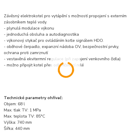
Závěsný elektrokotel pro vytápění s možností propojení s externím
zásobníkem teplé vody.
- plynulá modulace výkonu
- jednoduchá obsluha a autodiagnostika
- výkonový stykač pro ovládáním kotle signálem HDO.
- oběhové čerpadlo, expanzní nádoba OV, bezpečnostní prvky,
ochrana proti zamrznutí
- vestavěná ekvitermní regulace (při zapojení venkovního čidla)
- možno připojit kotel přes odlehčovací relé
Technické parametry ohřívač:
Objem: 68 l
Max. tlak TV: 1 MPa
Max. teplota TV: 85°C
Výška: 740 mm
Šířka: 440 mm