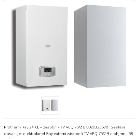
Protherm Ray 24 KE + zásobník TV VEQ 75/2 B 0020323679 Sestava
obsahuje: elektrokotel Ray externí zásobník TV VEQ 75/2 B o objemu 68