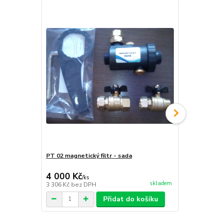
PT 02 magnetický filtr - sada
Ochranné mé
4 000 Kč
1 200 Kč
/
ks
skladem
3 306 Kč
bez DPH
992 Kč
bez 
Přidat do košíku