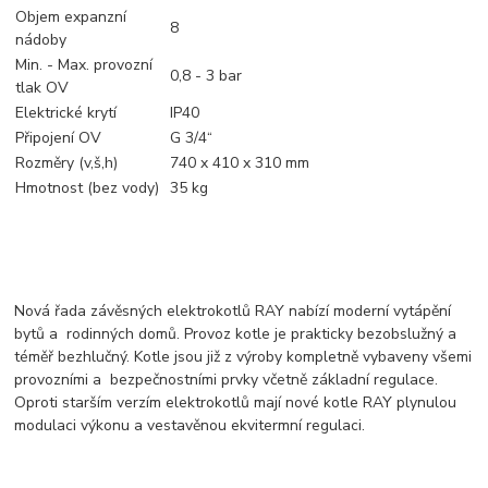
Objem expanzní
8
nádoby
Min. - Max. provozní
0,8 - 3 bar
tlak OV
Elektrické krytí
IP40
Připojení OV
G 3/4“
Rozměry (v,š,h)
740 x 410 x 310 mm
Hmotnost (bez vody)
35 kg
Nová řada závěsných elektrokotlů RAY nabízí moderní vytápění
bytů a rodinných domů. Provoz kotle je prakticky bezobslužný a
téměř bezhlučný. Kotle jsou již z výroby kompletně vybaveny všemi
provozními a bezpečnostními prvky včetně základní regulace.
Oproti starším verzím elektrokotlů mají nové kotle RAY plynulou
modulaci výkonu a vestavěnou ekvitermní regulaci.