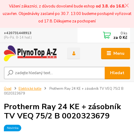
Vážení zákazníci, z důvodu dovolené bude eshop
od 3.8. do 16.8.
uzavřen. Objednávky zaslané po 30.7. 13:00 budeme postupně vyřizovat
od 17.8. Děkujeme za pochopení
0
ks
+420731448913
za
0 Kč
(Po-Pá, 8-14 hod.)
Menu
Hledat
Úvod
Elektrické kotle
Protherm Ray 24 KE + zásobník TV VEQ 75/2 B
0020323679
Protherm Ray 24 KE + zásobník
TV VEQ 75/2 B 0020323679
Novinka