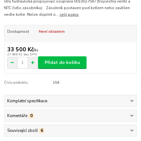
litrů hydraulická propojovací souprava 0010027587 (trojcestný ventil a
NTC čidlo zásobníku). Zásobník postaven pod kotlem nebo zavěšen
vedle kotle. Nelze doplnit o...
celý popis
Dostupnost
Není skladem
33 500 Kč
/
ks
27 686 Kč
bez DPH
Přidat do košíku
Číslo produktu:
156
Kompletní specifikace
Komentáře
0
Související zboží
6