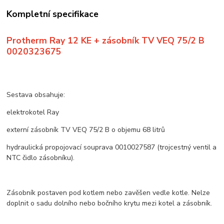
Kompletní specifikace
Protherm Ray 12 KE + zásobník TV VEQ 75/2 B
0020323675
Sestava obsahuje:
elektrokotel Ray
externí zásobník TV VEQ 75/2 B o objemu 68 litrů
hydraulická propojovací souprava 0010027587 (trojcestný ventil a
NTC čidlo zásobníku).
Zásobník postaven pod kotlem nebo zavěšen vedle kotle. Nelze
doplnit o sadu dolního nebo bočního krytu mezi kotel a zásobník.