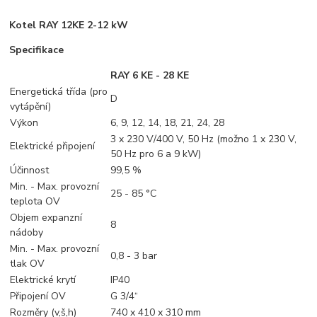
Kotel RAY 12KE 2-12 kW
Specifikace
RAY 6 KE - 28 KE
Energetická třída (pro
D
vytápění)
Výkon
6, 9, 12, 14, 18, 21, 24, 28
3 x 230 V/400 V, 50 Hz (možno 1 x 230 V,
Elektrické připojení
50 Hz pro 6 a 9 kW)
Účinnost
99,5 %
Min. - Max. provozní
25 - 85 °C
teplota OV
Objem expanzní
8
nádoby
Min. - Max. provozní
0,8 - 3 bar
tlak OV
Elektrické krytí
IP40
Připojení OV
G 3/4“
Rozměry (v,š,h)
740 x 410 x 310 mm