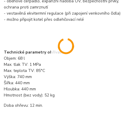
- oběhové čerpadlo, expanzní nádoba OV, bezpečnostní prvky,
ochrana proti zamrznutí
- vestavěná ekvitermní regulace (při zapojení venkovního čidla)
- možno připojit kotel přes odlehčovací relé
Technické parametry ohřívač:
Objem: 68 l
Max. tlak TV: 1 MPa
Max. teplota TV: 85°C
Výška: 740 mm
Šířka: 440 mm
Hloubka: 440 mm
Hmotnost (bez vody): 52 kg
Doba ohřevu: 12 min.