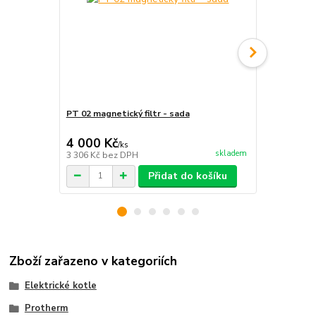
PT 02 magnetický filtr - sada
Ochranné mé
4 000 Kč
1 200 Kč
/
ks
skladem
3 306 Kč
bez DPH
992 Kč
bez 
Přidat do košíku
Zboží zařazeno v kategoriích
Elektrické kotle
Protherm