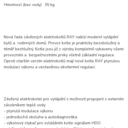
Hmotnost (bez vody)
35 kg
Nová řada závěsných elektrokotlů RAY nabízí moderní vytápění
bytů a rodinných domů. Provoz kotle je prakticky bezobslužný a
téměř bezhlučný. Kotle jsou již z výroby kompletně vybaveny všemi
provozními a bezpečnostními prvky včetně základní regulace.
Oproti starším verzím elektrokotlů mají nové kotle RAY plynulou
modulaci výkonu a vestavěnou ekvitermní regulaci.
Závěsný elektrokotel pro vytápění s možností propojení s externím
zásobníkem teplé vody.
- plynulá modulace výkonu
- jednoduchá obsluha a autodiagnostika
- výkonový stykač pro ovládáním kotle signálem HDO.