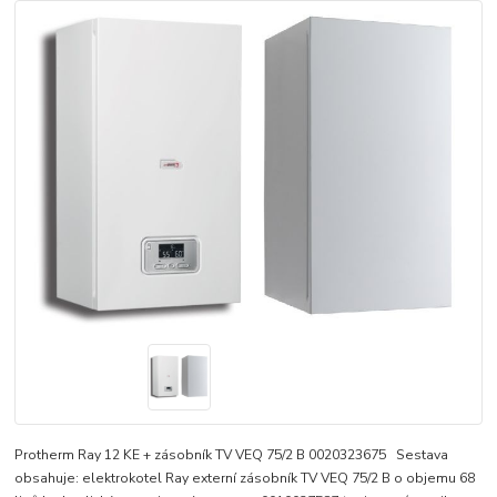
Protherm Ray 12 KE + zásobník TV VEQ 75/2 B 0020323675 Sestava
obsahuje: elektrokotel Ray externí zásobník TV VEQ 75/2 B o objemu 68