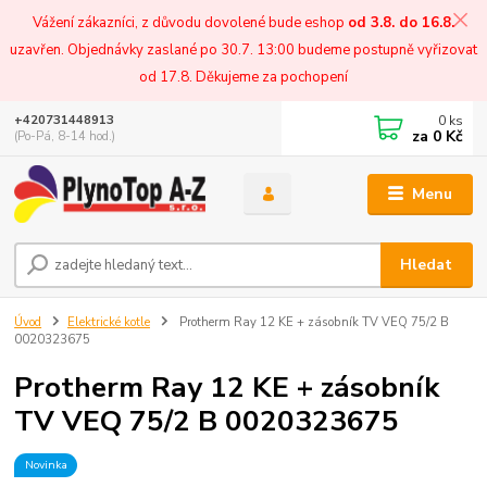
Vážení zákazníci, z důvodu dovolené bude eshop
od 3.8. do 16.8.
uzavřen. Objednávky zaslané po 30.7. 13:00 budeme postupně vyřizovat
od 17.8. Děkujeme za pochopení
0
ks
+420731448913
za
0 Kč
(Po-Pá, 8-14 hod.)
Menu
Hledat
Úvod
Elektrické kotle
Protherm Ray 12 KE + zásobník TV VEQ 75/2 B
0020323675
Protherm Ray 12 KE + zásobník
TV VEQ 75/2 B 0020323675
Novinka