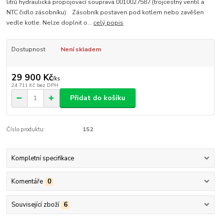
litrů hydraulická propojovací souprava 0010027587 (trojcestný ventil a
NTC čidlo zásobníku). Zásobník postaven pod kotlem nebo zavěšen
vedle kotle. Nelze doplnit o...
celý popis
Dostupnost
Není skladem
29 900 Kč
/
ks
24 711 Kč
bez DPH
Přidat do košíku
Číslo produktu:
152
Kompletní specifikace
Komentáře
0
Související zboží
6