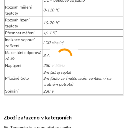
OČ – oběhové čerpadlo
Rozsah měření
0-110 °C
teploty
Rozsah řízení
10-70 °C
teploty
Přesnost měření
+/- 1 °C
Indikace sepnutí
LCD displej
zařízení
Maximální odporová
3 A
zátěž
Napájení
230 V 50Hz
3m (zdroj tepla)
Příložné čidlo
3m (čidlo za šměšovacím ventilem / na
vratném potrubí)
Spínání
230 V
Zboží zařazeno v kategoriích
Termostaty a regulační technika