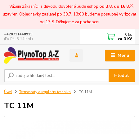
Vážení zákazníci, z důvodu dovolené bude eshop
od 3.8. do 16.8.
uzavřen. Objednávky zaslané po 30.7. 13:00 budeme postupně vyřizovat
od 17.8. Děkujeme za pochopení
0
ks
+420731448913
za
0 Kč
(Po-Pá, 8-14 hod.)
Menu
Hledat
Úvod
Termostaty a regulační technika
TC 11M
TC 11M