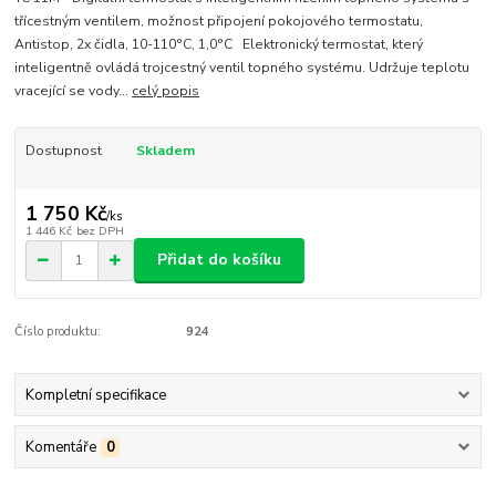
třícestným ventilem, možnost připojení pokojového termostatu,
Antistop, 2x čidla, 10-110°C, 1,0°C Elektronický termostat, který
inteligentně ovládá trojcestný ventil topného systému. Udržuje teplotu
vracející se vody...
celý popis
Dostupnost
Skladem
1 750 Kč
/
ks
1 446 Kč
bez DPH
Přidat do košíku
Číslo produktu:
924
Kompletní specifikace
Komentáře
0