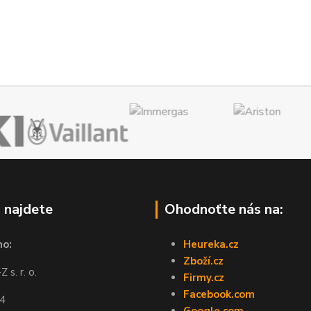
 najdete
Ohodnoťte nás na:
no:
Heureka.cz
Zboží.cz
 s. r. o.
Firmy.cz
Facebook.com
44