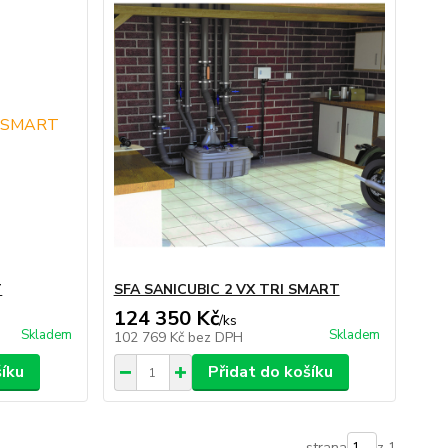
T
SFA SANICUBIC 2 VX TRI SMART
124 350 Kč
/
ks
Skladem
Skladem
102 769 Kč
bez DPH
šíku
Přidat do košíku
strana
z 1