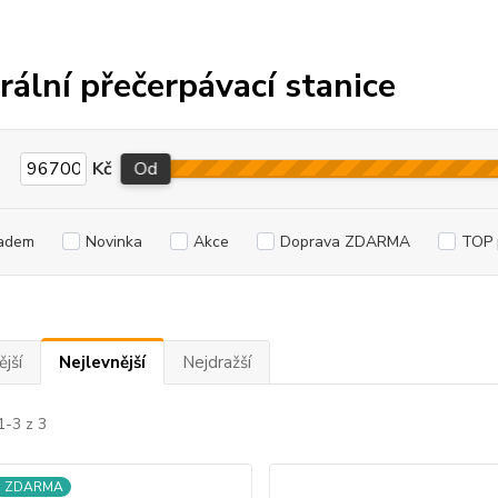
rální přečerpávací stanice
Kč
Od
adem
Novinka
Akce
Doprava ZDARMA
TOP 
jší
Nejlevnější
Nejdražší
1-3 z 3
a ZDARMA