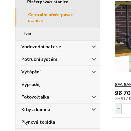
Přečerpávací stanice
Centrální přečerpávací
stanice
Ivar
Vodovodní baterie
Potrubní systém
Vytápění
Výprodej
SFA SAN
96 70
Fotovoltaika
79 917 
Krby a kamna
Plynová topidla