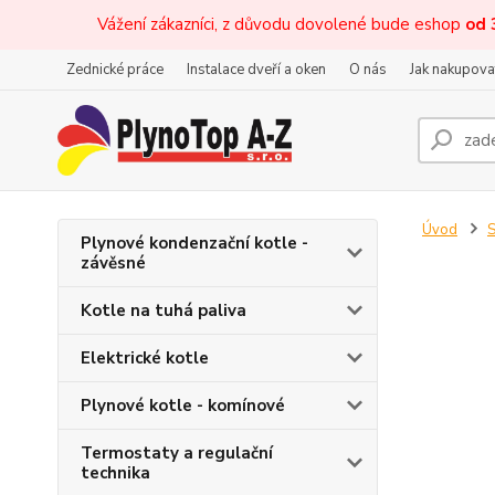
Vážení zákazníci, z důvodu dovolené bude eshop
od 
Zednické práce
Instalace dveří a oken
O nás
Jak nakupova
Úvod
S
Plynové kondenzační kotle -
závěsné
Kotle na tuhá paliva
Elektrické kotle
Plynové kotle - komínové
Termostaty a regulační
technika