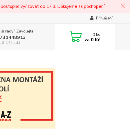
 postupně vyřizovat od 17.8. Děkujeme za pochopení
Přihlášení
 si rady? Zavolejte.
0
ks
731448913
za
0 Kč
, 8-14 hod.)