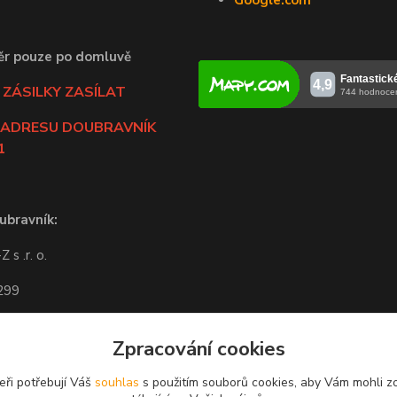
Google.com
ěr pouze po domluvě
ZÁSILKY ZASÍLAT
 ADRESU DOUBRAVNÍK
1
ubravník:
 s .r. o.
 299
ravník
Zpracování cookies
-14:00
eři potřebují Váš
souhlas
s použitím souborů cookies, aby Vám mohli z