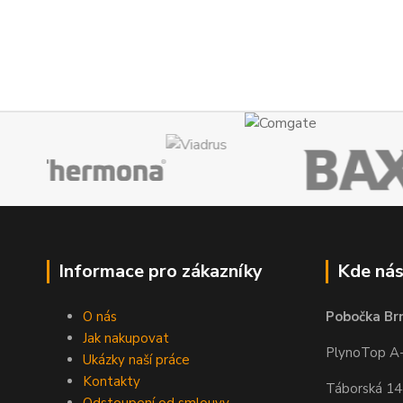
Informace pro zákazníky
Kde nás
O nás
Pobočka Br
Jak nakupovat
PlynoTop A-Z
Ukázky naší práce
Kontakty
Táborská 1