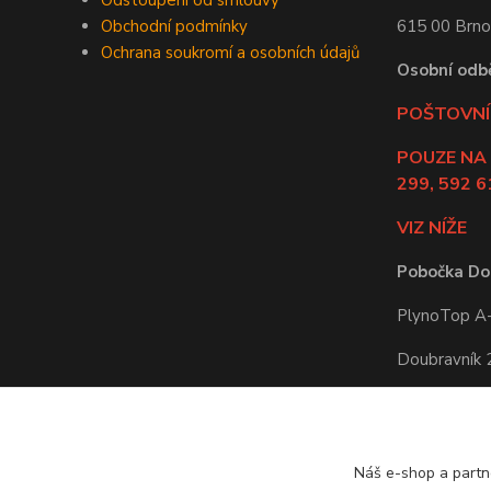
Odstoupení od smlouvy
Obchodní podmínky
615 00 Brno
Ochrana soukromí a osobních údajů
Osobní odb
POŠTOVNÍ 
POUZE NA
299, 592 6
VIZ NÍŽE
Pobočka Do
PlynoTop A-Z
Doubravník
592 61 Doub
Po-Pá: 8:00 
Náš e-shop a partn