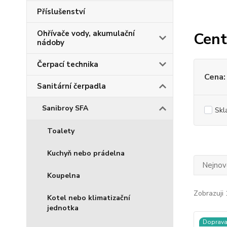
Příslušenství
Ohřívače vody, akumulační
Cent
nádoby
Čerpací technika
Cena:
Sanitární čerpadla
Sanibroy SFA
Skl
Toalety
Kuchyň nebo prádelna
Nejnově
Koupelna
Zobrazuji 
Kotel nebo klimatizační
jednotka
Doprav