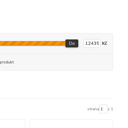
Do
Kč
produkt
strana
z 1