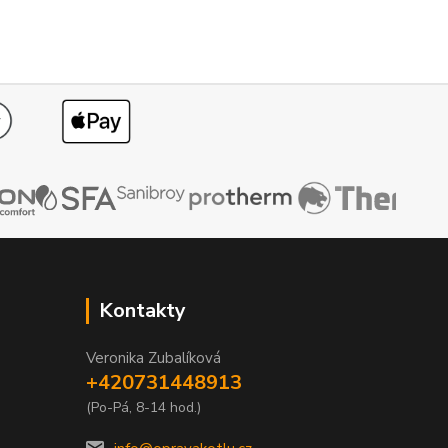
Kontakty
Veronika Zubalíková
+420731448913
(Po-Pá, 8-14 hod.)