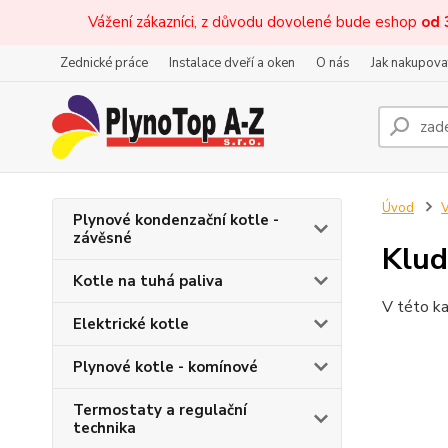
Vážení zákazníci, z důvodu dovolené bude eshop
od 
Zednické práce
Instalace dveří a oken
O nás
Jak nakupova
Úvod
V
Plynové kondenzační kotle -
závěsné
Klud
Kotle na tuhá paliva
V této ka
Elektrické kotle
Plynové kotle - komínové
Termostaty a regulační
technika