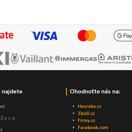
 najdete
Ohodnoťte nás na:
no:
Heureka.cz
Zboží.cz
 s. r. o.
Firmy.cz
Facebook.com
44