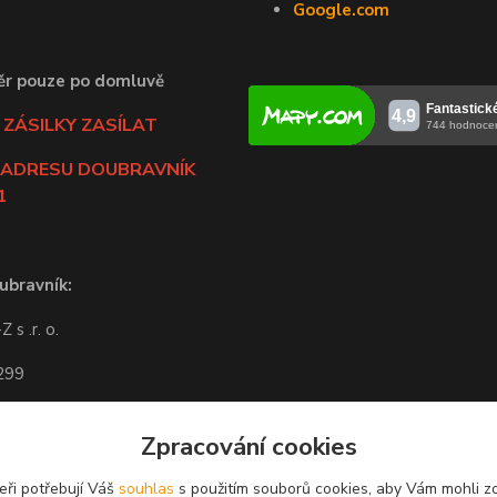
Google.com
ěr pouze po domluvě
ZÁSILKY ZASÍLAT
 ADRESU DOUBRAVNÍK
1
ubravník:
 s .r. o.
 299
ravník
Zpracování cookies
-14:00
eři potřebují Váš
souhlas
s použitím souborů cookies, aby Vám mohli z