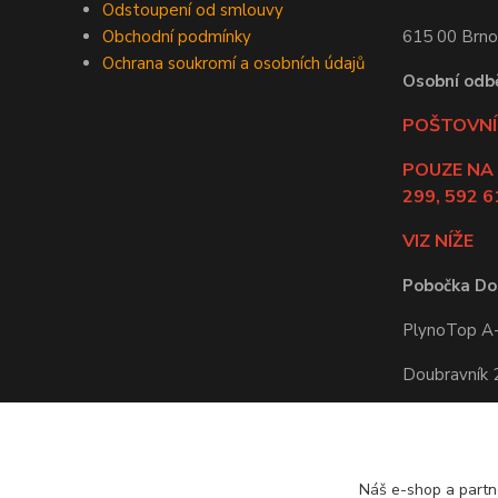
Odstoupení od smlouvy
Obchodní podmínky
615 00 Brno
Ochrana soukromí a osobních údajů
Osobní odb
POŠTOVNÍ 
POUZE NA
299, 592 6
VIZ NÍŽE
Pobočka Do
PlynoTop A-Z
Doubravník
592 61 Doub
Po-Pá: 8:00 
Náš e-shop a partn