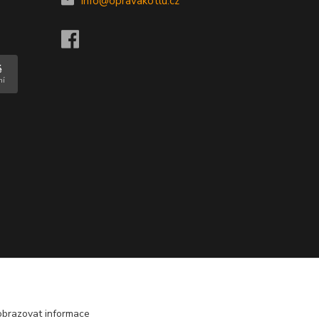
info@opravakotlu.cz
obrazovat informace