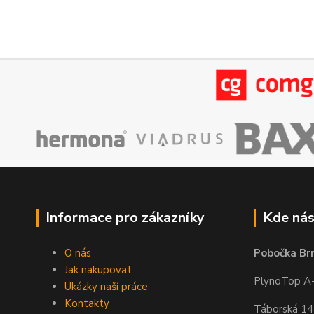
Informace pro zákazníky
Kde nás
O nás
Pobočka Br
Jak nakupovat
PlynoTop A-Z
Ukázky naší práce
Kontakty
Táborská 1