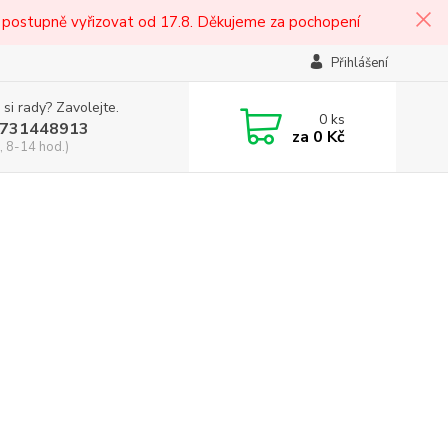
 postupně vyřizovat od 17.8. Děkujeme za pochopení
Přihlášení
 si rady? Zavolejte.
0
ks
731448913
za
0 Kč
, 8-14 hod.)