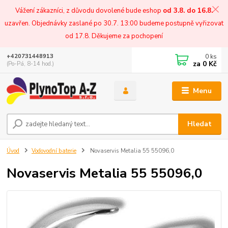
Vážení zákazníci, z důvodu dovolené bude eshop
od 3.8. do 16.8.
uzavřen. Objednávky zaslané po 30.7. 13:00 budeme postupně vyřizovat
od 17.8. Děkujeme za pochopení
0
ks
+420731448913
za
0 Kč
(Po-Pá, 8-14 hod.)
Menu
Hledat
Úvod
Vodovodní baterie
Novaservis Metalia 55 55096,0
Novaservis Metalia 55 55096,0