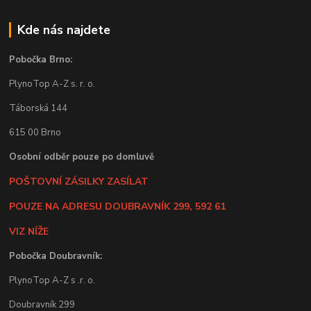
Kde nás najdete
Pobočka Brno:
PlynoTop A-Z s. r. o.
Táborská 144
615 00 Brno
Osobní odběr pouze po domluvě
POŠTOVNÍ ZÁSILKY ZASÍLAT
POUZE NA ADRESU DOUBRAVNÍK 299, 592 61
VIZ NÍŽE
Pobočka Doubravník:
PlynoTop A-Z s .r. o.
Doubravník 299