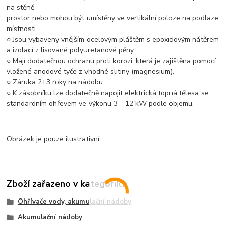
na stěně
prostor nebo mohou být umístěny ve vertikální poloze na podlaze
místnosti.
○ Jsou vybaveny vnějším ocelovým pláštěm s epoxidovým nátěrem
a izolací z lisované polyuretanové pěny.
○ Mají dodatečnou ochranu proti korozi, která je zajištěna pomocí
vložené anodové tyče z vhodné slitiny (magnesium).
○ Záruka 2+3 roky na nádobu.
○ K zásobníku lze dodatečně napojit elektrická topná tělesa se
standardním ohřevem ve výkonu 3 – 12 kW podle objemu.
Obrázek je pouze ilustrativní.
Zboží zařazeno v kategoriích
Ohřívače vody, akumulační nádoby
Akumulační nádoby