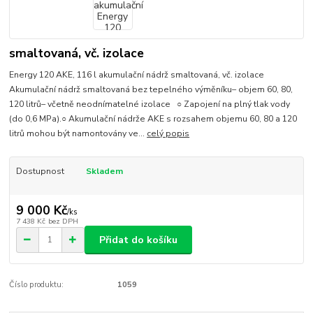
smaltovaná, vč. izolace
Energy 120 AKE, 116 l akumulační nádrž smaltovaná, vč. izolace
Akumulační nádrž smaltovaná bez tepelného výměníku– objem 60, 80,
120 litrů– včetně neodnímatelné izolace ○ Zapojení na plný tlak vody
(do 0,6 MPa).○ Akumulační nádrže AKE s rozsahem objemu 60, 80 a 120
litrů mohou být namontovány ve...
celý popis
Dostupnost
Skladem
9 000 Kč
/
ks
7 438 Kč
bez DPH
Přidat do košíku
Číslo produktu:
1059