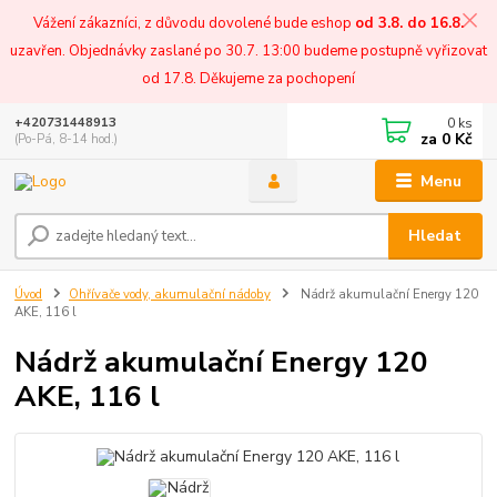
Vážení zákazníci, z důvodu dovolené bude eshop
od 3.8. do 16.8.
uzavřen. Objednávky zaslané po 30.7. 13:00 budeme postupně vyřizovat
od 17.8. Děkujeme za pochopení
0
ks
+420731448913
za
0 Kč
(Po-Pá, 8-14 hod.)
Menu
Hledat
Úvod
Ohřívače vody, akumulační nádoby
Nádrž akumulační Energy 120
AKE, 116 l
Nádrž akumulační Energy 120
AKE, 116 l