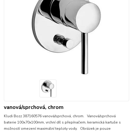
vanová/sprchová, chrom
Kludi Bozz 387160576 vanová/sprchová, chrom. Vanová/sprchová
baterie 100x70x100mm, vrchní díl s přepínačem, keramická kartuše s
možností omezení maximální teploty vody. Obrázek je pouze