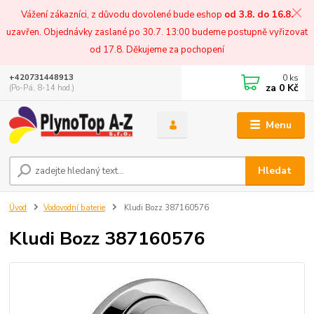
Vážení zákazníci, z důvodu dovolené bude eshop
od 3.8. do 16.8.
uzavřen. Objednávky zaslané po 30.7. 13:00 budeme postupně vyřizovat
od 17.8. Děkujeme za pochopení
0
ks
+420731448913
za
0 Kč
(Po-Pá, 8-14 hod.)
Menu
Hledat
Úvod
Vodovodní baterie
Kludi Bozz 387160576
Kludi Bozz 387160576