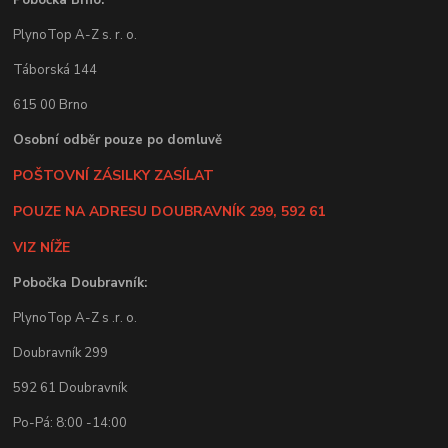
Pobočka Brno:
PlynoTop A-Z s. r. o.
Táborská 144
615 00 Brno
Osobní odběr pouze po domluvě
POŠTOVNÍ ZÁSILKY ZASÍLAT
POUZE NA ADRESU DOUBRAVNÍK 299, 592 61
VIZ NÍŽE
Pobočka Doubravník:
PlynoTop A-Z s .r. o.
Doubravník 299
592 61 Doubravník
Po-Pá: 8:00 -14:00