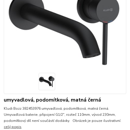
umyvadlová, podomítková, matná černá
Kludi Bozz 382453976 umyvadlová, podomítková, matná černá.
Umyvadlová baterie, připojení G1/2", rozteč 110mm, vývod 230mm,
podomítkový díl není součástí dodávky. Obrázek je pouze ilustrativní.
celý popis