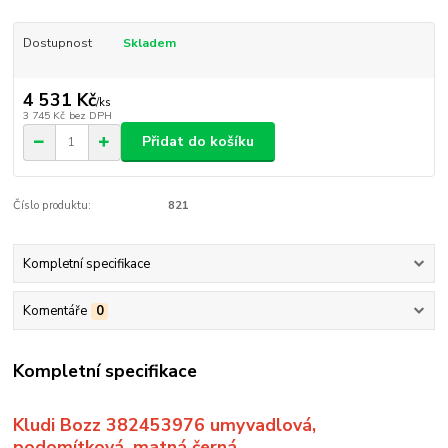
Dostupnost
Skladem
4 531 Kč
/
ks
3 745 Kč
bez DPH
Přidat do košíku
Číslo produktu:
821
Kompletní specifikace
Komentáře
0
Kompletní specifikace
Kludi Bozz 382453976 umyvadlová,
podomítková, matná černá.