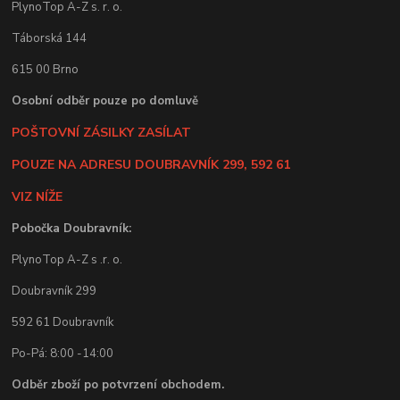
PlynoTop A-Z s. r. o.
Táborská 144
615 00 Brno
Osobní odběr pouze po domluvě
POŠTOVNÍ ZÁSILKY ZASÍLAT
POUZE NA ADRESU DOUBRAVNÍK 299, 592 61
VIZ NÍŽE
Pobočka Doubravník:
PlynoTop A-Z s .r. o.
Doubravník 299
592 61 Doubravník
Po-Pá: 8:00 -14:00
Odběr zboží po potvrzení obchodem.