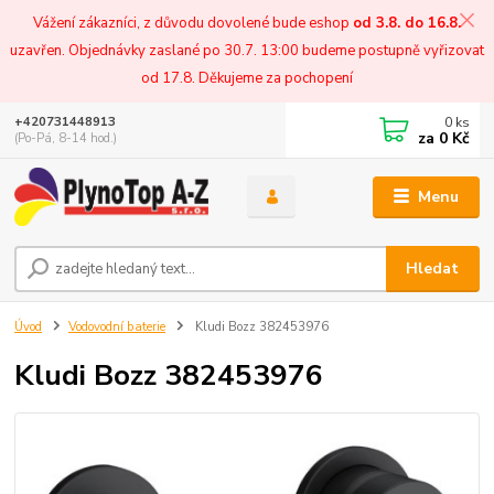
Vážení zákazníci, z důvodu dovolené bude eshop
od 3.8. do 16.8.
uzavřen. Objednávky zaslané po 30.7. 13:00 budeme postupně vyřizovat
od 17.8. Děkujeme za pochopení
0
ks
+420731448913
za
0 Kč
(Po-Pá, 8-14 hod.)
Menu
Hledat
Úvod
Vodovodní baterie
Kludi Bozz 382453976
Kludi Bozz 382453976