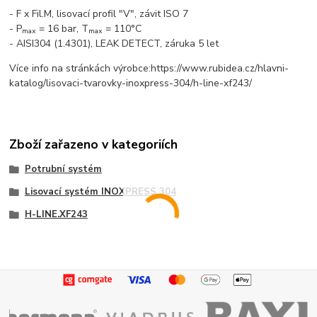
- F x Fil.M, lisovací profil "V", závit ISO 7
- P
= 16 bar, T
= 110°C
max
max
- AISI304 (1.4301), LEAK DETECT, záruka 5 let
Více info na stránkách výrobce:https://www.rubidea.cz/hlavni-
katalog/lisovaci-tvarovky-inoxpress-304/h-line-xf243/
Zboží zařazeno v kategoriích
Potrubní systém
Lisovací systém INOXPRESS 304
H-LINE.XF243