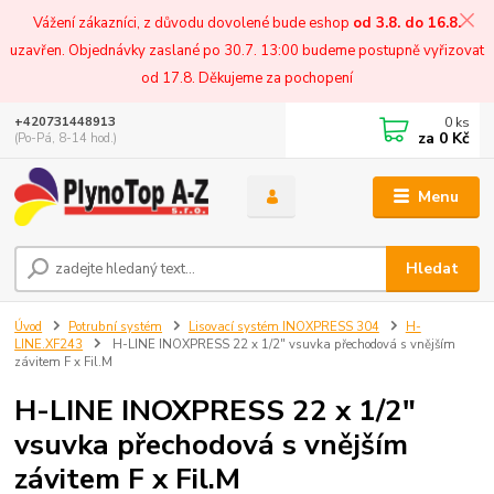
Vážení zákazníci, z důvodu dovolené bude eshop
od 3.8. do 16.8.
uzavřen. Objednávky zaslané po 30.7. 13:00 budeme postupně vyřizovat
od 17.8. Děkujeme za pochopení
0
ks
+420731448913
za
0 Kč
(Po-Pá, 8-14 hod.)
Menu
Hledat
Úvod
Potrubní systém
Lisovací systém INOXPRESS 304
H-
LINE.XF243
H-LINE INOXPRESS 22 x 1/2" vsuvka přechodová s vnějším
závitem F x Fil.M
H-LINE INOXPRESS 22 x 1/2"
vsuvka přechodová s vnějším
závitem F x Fil.M