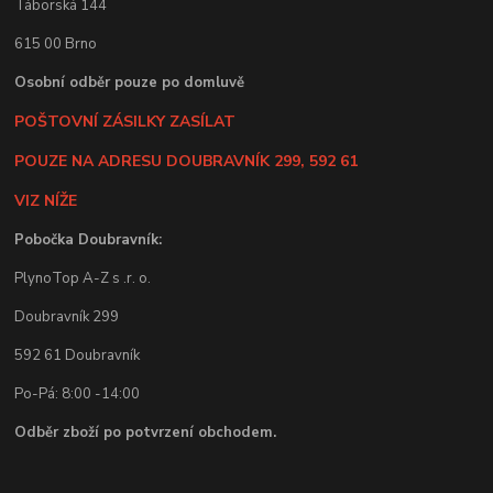
Táborská 144
615 00 Brno
Osobní odběr pouze po domluvě
POŠTOVNÍ ZÁSILKY ZASÍLAT
POUZE NA ADRESU DOUBRAVNÍK 299, 592 61
VIZ NÍŽE
Pobočka Doubravník:
PlynoTop A-Z s .r. o.
Doubravník 299
592 61 Doubravník
Po-Pá: 8:00 -14:00
Odběr zboží po potvrzení obchodem.