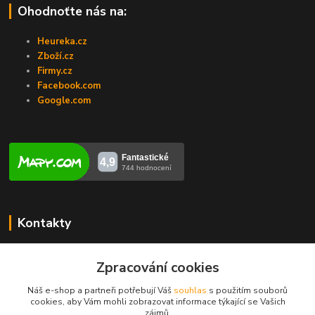
Ohodnoťte nás na:
Heureka.cz
Zboží.cz
Firmy.cz
Facebook.com
Google.com
Kontakty
Veronika Zubalíková
+420731448913
Zpracování cookies
(Po-Pá, 8-14 hod.)
Náš e-shop a partneři potřebují Váš
souhlas
s použitím souborů
cookies, aby Vám mohli zobrazovat informace týkající se Vašich
info@opravakotlu.cz
zájmů.