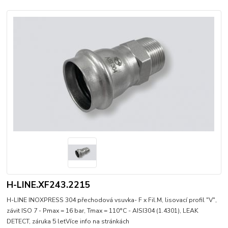
H-LINE.XF243.2215
H-LINE INOXPRESS 304 přechodová vsuvka- F x Fil.M, lisovací profil "V",
závit ISO 7 - Pmax = 16 bar, Tmax = 110°C - AISI304 (1.4301), LEAK
DETECT, záruka 5 letVíce info na stránkách