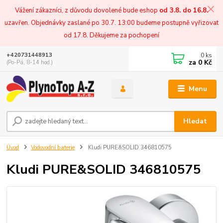
Vážení zákazníci, z důvodu dovolené bude eshop
od 3.8. do 16.8.
uzavřen. Objednávky zaslané po 30.7. 13:00 budeme postupně vyřizovat
od 17.8. Děkujeme za pochopení
0
ks
+420731448913
za
0 Kč
(Po-Pá, 8-14 hod.)
Menu
Hledat
Úvod
Vodovodní baterie
Kludi PURE&SOLID 346810575
Kludi PURE&SOLID 346810575