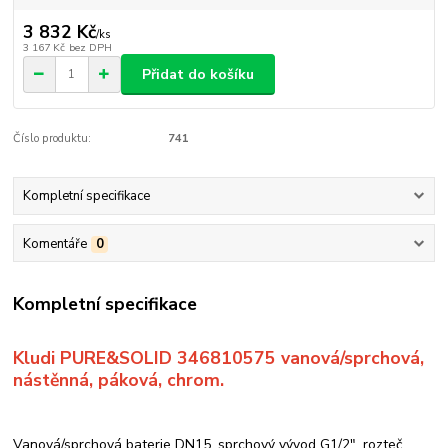
3 832 Kč
/
ks
3 167 Kč
bez DPH
Přidat do košíku
Číslo produktu:
741
Kompletní specifikace
Komentáře
0
Kompletní specifikace
Kludi PURE&SOLID 346810575 vanová/sprchová,
nástěnná, páková, chrom.
Vanová/sprchová baterie DN15, sprchový vývod G1/2", rozteč