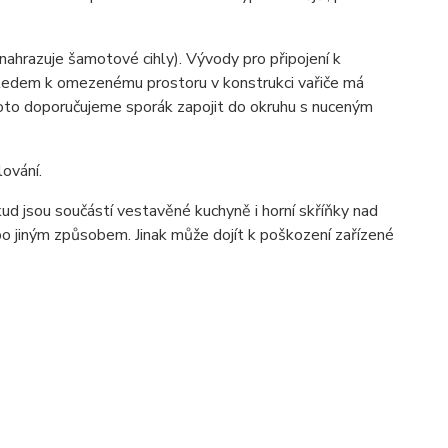
nahrazuje šamotové cihly). Vývody pro připojení k
hledem k omezenému prostoru v konstrukci vařiče má
oto doporučujeme sporák zapojit do okruhu s nuceným
ování.
d jsou součástí vestavěné kuchyně i horní skříňky nad
bo jiným způsobem. Jinak může dojít k poškození zařízené