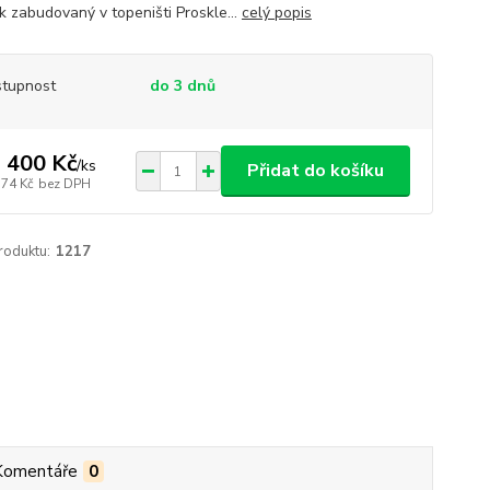
k zabudovaný v topeništi Proskle...
celý popis
tupnost
do 3 dnů
 400 Kč
/
ks
Přidat do košíku
174 Kč
bez DPH
roduktu:
1217
Komentáře
0