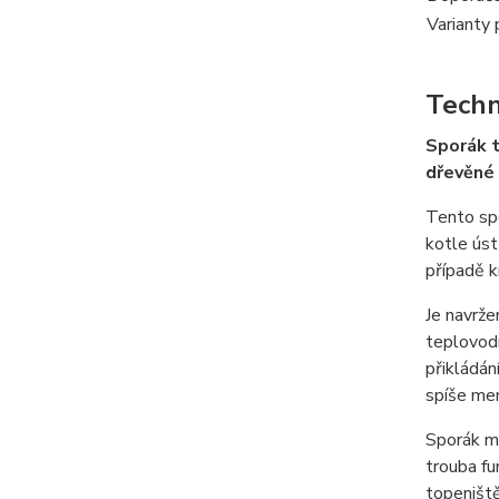
Varianty 
Techn
Sporák t
dřevěné 
Tento spo
kotle úst
případě 
Je navrže
teplovodn
přikládán
spíše men
Sporák má
trouba fu
topeništ