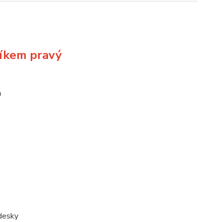
íkem pravý
m
 desky