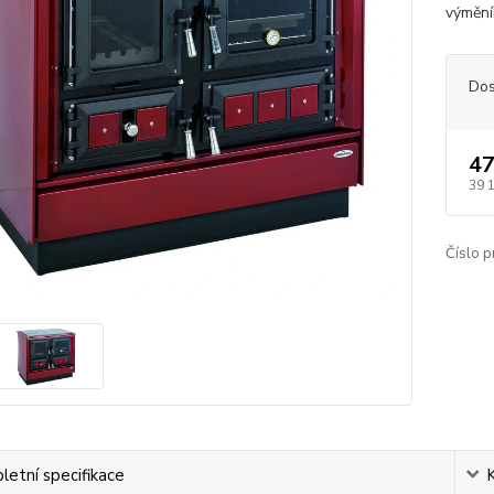
výmění
Dos
47
39 
Číslo p
etní specifikace