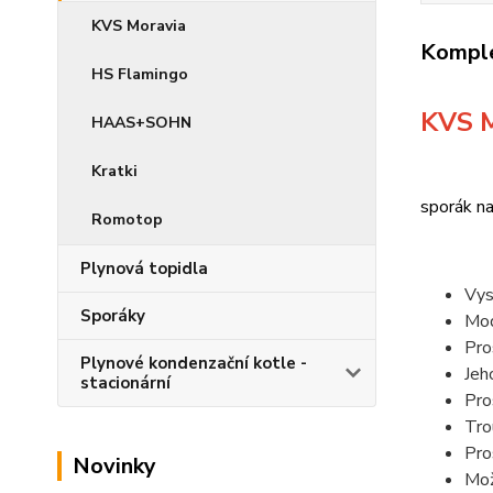
KVS Moravia
Komple
HS Flamingo
KVS M
HAAS+SOHN
Kratki
sporák na
Romotop
Plynová topidla
Vys
Sporáky
Mod
Pro
Plynové kondenzační kotle -
Jeh
stacionární
Pro
Tro
Pro
Novinky
Mož