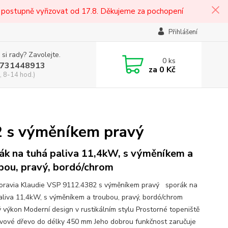
 postupně vyřizovat od 17.8. Děkujeme za pochopení
Přihlášení
 si rady? Zavolejte.
0
ks
731448913
za
0 Kč
, 8-14 hod.)
2 s výměníkem pravý
ák na tuhá paliva 11,4kW, s výměníkem a
bou, pravý, bordó/chrom
ravia Klaudie VSP 9112.4382 s výměníkem pravý sporák na
aliva 11,4kW, s výměníkem a troubou, pravý, bordó/chrom
 výkon Moderní design v rustikálním stylu Prostorné topeniště
ivové dřevo do délky 450 mm Jeho dobrou funkčnost zaručuje