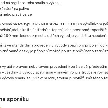
odlná regulace toku spalin a výkonu
ká nádrž na palivo
á nebo pravá verze
a pevná paliva typu KVS MORAVIA 9112-HEU s výměníkem (výměn
pékání jídel a kotle ústředního topení. Jeho prostorné topeniš
ž 190 mm. Jednou z mnoha dalších výhod je variabilita napojení
 již ve standardním provedení 3 vývody spalin pro připojení do 
ické varné desky je připojení možné pouze z boční nebo zadní s
 vyrábí v pravém nebo levém provedení, které se liší především
 – všechny 3 vývody spalin jsou v pravém rohu a trouba je rovně
 vývody spalin jsou v levém rohu, trouba je rovněž umístěna v le
ma sporáku