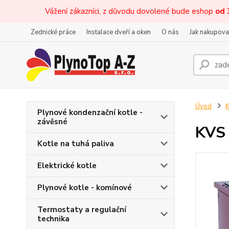
Vážení zákazníci, z důvodu dovolené bude eshop
od 
Zednické práce
Instalace dveří a oken
O nás
Jak nakupova
Úvod
K
Plynové kondenzační kotle -
závěsné
KVS 
Kotle na tuhá paliva
Elektrické kotle
Plynové kotle - komínové
Termostaty a regulační
technika