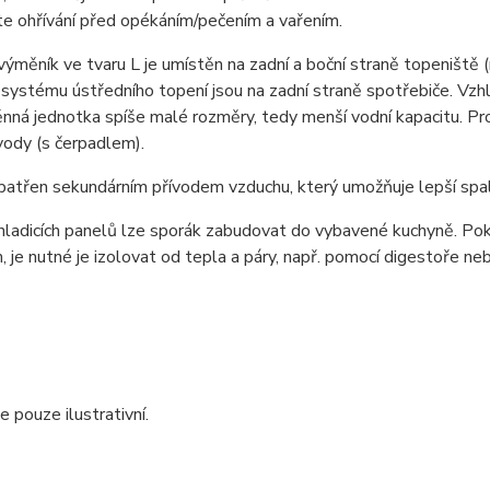
te ohřívání před opékáním/pečením a vařením.
ýměník ve tvaru L je umístěn na zadní a boční straně topeniště (
systému ústředního topení jsou na zadní straně spotřebiče. Vz
ná jednotka spíše malé rozměry, tedy menší vodní kapacitu. Pr
ody (s čerpadlem).
opatřen sekundárním přívodem vzduchu, který umožňuje lepší spal
ladicích panelů lze sporák zabudovat do vybavené kuchyně. Poku
 je nutné je izolovat od tepla a páry, např. pomocí digestoře ne
e pouze ilustrativní.