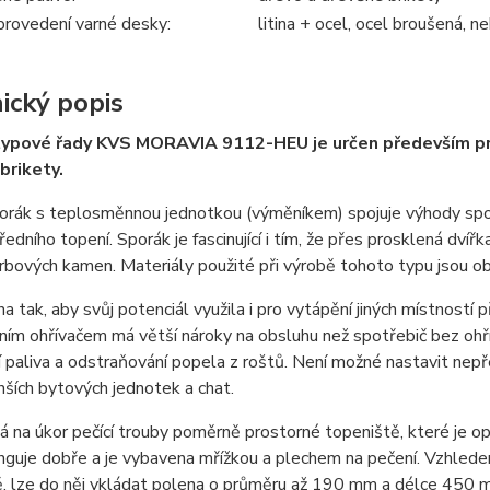
provedení varné desky:
litina + ocel, ocel broušená, 
ický popis
ypové řady KVS MORAVIA 9112-HEU je určen především pro 
brikety.
rák s teplosměnnou jednotkou (výměníkem) spojuje výhody spotř
ředního topení. Sporák je fascinující i tím, že přes prosklená dví
krbových kamen. Materiály použité při výrobě tohoto typu jsou
na tak, aby svůj potenciál využila i pro vytápění jiných místností 
ím ohřívačem má větší nároky na obsluhu než spotřebič bez ohřív
í paliva a odstraňování popela z roštů. Není možné nastavit nepř
ších bytových jednotek a chat.
 na úkor pečící trouby poměrně prostorné topeniště, které je 
nguje dobře a je vybavena mřížkou a plechem na pečení. Vzhlede
ě, lze do něj vkládat polena o průměru až 190 mm a délce 450 