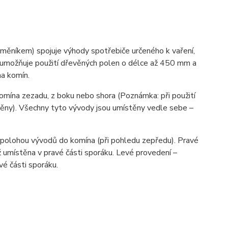
íkem) spojuje výhody spotřebiče určeného k vaření,
tě umožňuje použití dřevěných polen o délce až 450 mm a
 na komín.
komína zezadu, z boku nebo shora (Poznámka: při použití
těny). Všechny tyto vývody jsou umístěny vedle sebe –
 polohou vývodů do komína (při pohledu zepředu). Pravé
ž umístěna v pravé části sporáku. Levé provedení –
vé části sporáku.