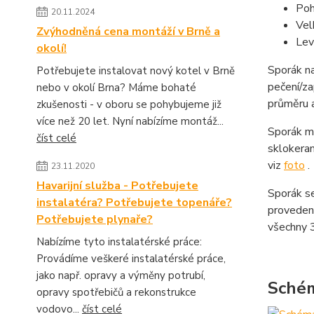
Poh
20.11.2024
Vel
Zvýhodněná cena montáží v Brně a
Lev
okolí!
Sporák n
Potřebujete instalovat nový kotel v Brně
pečení/za
nebo v okolí Brna? Máme bohaté
průměru a
zkušenosti - v oboru se pohybujeme již
více než 20 let. Nyní nabízíme montáž...
Sporák má
číst celé
sklokeram
viz
foto
.
23.11.2020
Havarijní služba - Potřebujete
Sporák se
instalatéra? Potřebujete topenáře?
provedení
Potřebujete plynaře?
všechny 3
Nabízíme tyto instalatérské práce:
Provádíme veškeré instalatérské práce,
jako např. opravy a výměny potrubí,
Sché
opravy spotřebičů a rekonstrukce
vodovo...
číst celé