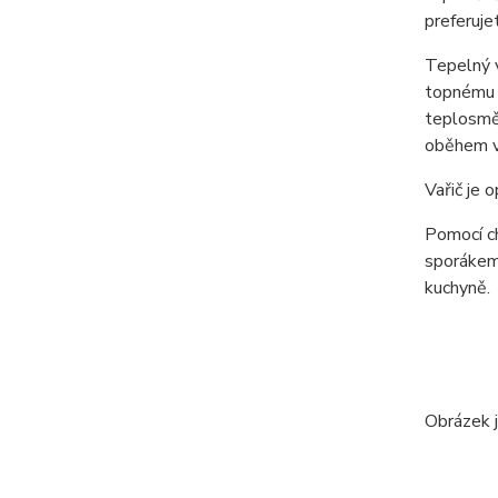
preferuje
Tepelný v
topnému 
teplosměn
oběhem v
Vařič je 
Pomocí ch
sporákem,
kuchyně.
Obrázek j