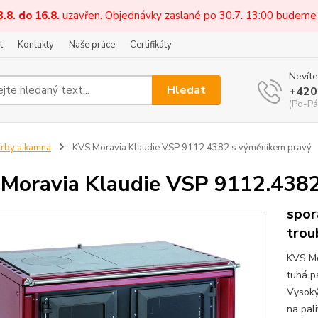
3.8. do 16.8.
uzavřen. Objednávky zaslané po 30.7. 13:00 budeme
t
Kontakty
Naše práce
Certifikáty
Nevíte
Hledat
+420
(Po-Pá
rby a kamna
KVS Moravia Klaudie VSP 9112.4382 s výměníkem pravý
Moravia Klaudie VSP 9112.438
spor
trou
KVS Mo
tuhá p
Vysoký
na pal