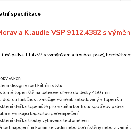
tní specifikace
oravia Klaudie VSP 9112.4382 s výměn
 tuhá paliva 11,4kW, s výměníkem a troubou, pravý, bordó/chro
oký výkon
erní design v rustikálním stylu
storné topeniště na palivové dřevo do délky 450 mm
o dobrou funkčnost zaručuje výměník zabudovaný v topeništi
sklená dvířka topeniště pro vizuální kontrolu spotřeby paliva
uba s vynikající kapacitou pečení/pečení
sklená dvířka trouby vybavená teploměrem
nost napojení na komín ze zadní nebo boční stěny nebo z varné