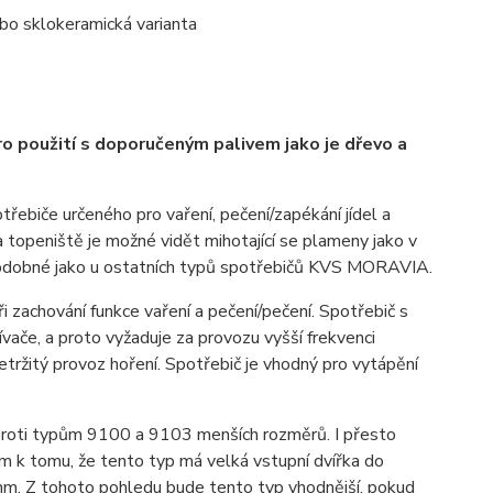
nebo sklokeramická varianta
použití s ​​doporučeným palivem jako je dřevo a
ebiče určeného pro vaření, pečení/zapékání jídel a
řka topeniště je možné vidět mihotající se plameny jako v
 obdobné jako u ostatních typů spotřebičů KVS MORAVIA.
při zachování funkce vaření a pečení/pečení. Spotřebič s
ače, a proto vyžaduje za provozu vyšší frekvenci
etržitý provoz hoření. Spotřebič je vhodný pro vytápění
oproti typům 9100 a 9103 menších rozměrů. I přesto
m k tomu, že tento typ má velká vstupní dvířka do
mm. Z tohoto pohledu bude tento typ vhodnější, pokud