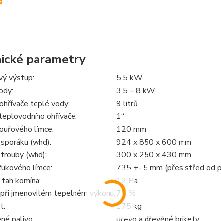
ické parametry
vý výstup:
5,5 kW
ody:
3,5 – 8 kW
ohřívače teplé vody:
9 litrů
teplovodního ohřívače:
1“
ouřového límce:
120 mm
sporáku (whd):
924 x 850 x 600 mm
trouby (whd):
300 x 250 x 430 mm
fukového límce:
735 +- 5 mm (přes střed od p
 tah komína:
12 Pa
 při jmenovitém tepelném výkonu:
75 %
t:
175 kg
né palivo:
dřevo a dřevěné brikety