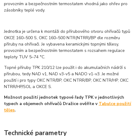
provozním a bezpečnostním termostatem vhodná jako ohřev pro
zásobníky teplé vody.
Jednotka je určena k montáži do přírubového otvoru ohřívačů typů
OKCE 160–500 S, OKC 160–500 NTR(NTRR)/BP dle rozměru
příruby na ohřívači. Je vybavena keramickými topnými tělesy,
provozním a bezpečnostním termostatem s rozsahem regulace
teploty TUV 5–74 °C.
Topné příruby TPK 210/12 lze použít i do akumulačních nádrží s
přírubou, tedy NAD v1, NAD v3-v5 a NADO v1-v3. Je možné
použití i pro typy OKC NTR/BP, OKC NTRR/BP, OKC NTR/HP, OKC
NTRR/HP/SOL a OKCE S.
Možnost použití jednotek typové řady TPK v jednotlivých
typech a objemech ohřívačů Dražice ověříte v
Tabulce použití
těles
.
Technické parametry