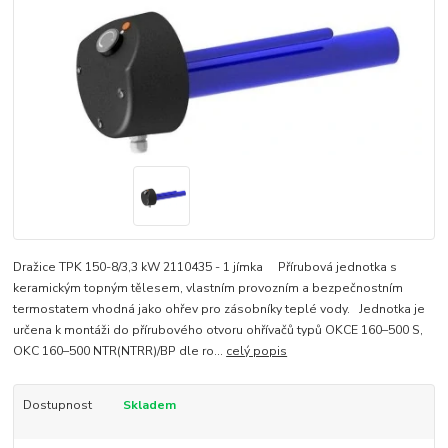
Dražice TPK 150-8/3,3 kW 2110435 - 1 jímka Přírubová jednotka s
keramickým topným tělesem, vlastním provozním a bezpečnostním
termostatem vhodná jako ohřev pro zásobníky teplé vody. Jednotka je
určena k montáži do přírubového otvoru ohřívačů typů OKCE 160–500 S,
OKC 160–500 NTR(NTRR)/BP dle ro...
celý popis
Dostupnost
Skladem