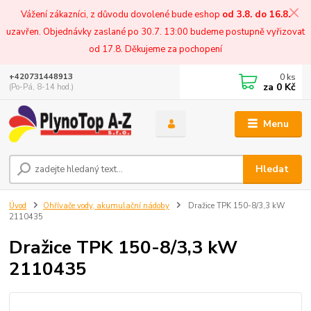
Vážení zákazníci, z důvodu dovolené bude eshop
od 3.8. do 16.8.
uzavřen. Objednávky zaslané po 30.7. 13:00 budeme postupně vyřizovat
od 17.8. Děkujeme za pochopení
0
ks
+420731448913
za
0 Kč
(Po-Pá, 8-14 hod.)
Menu
Hledat
Úvod
Ohřívače vody, akumulační nádoby
Dražice TPK 150-8/3,3 kW
2110435
Dražice TPK 150-8/3,3 kW
2110435