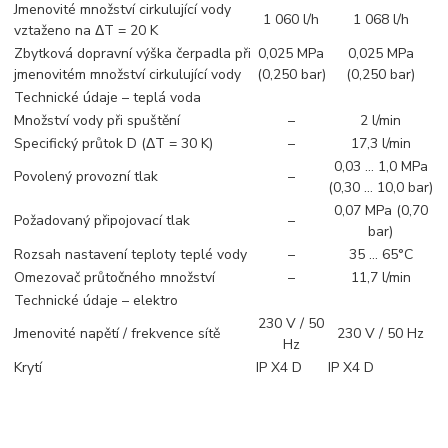
Jmenovité množství cirkulující vody
1 060 l/h
1 068 l/h
vztaženo na ΔT = 20 K
Zbytková dopravní výška čerpadla při
0,025 MPa
0,025 MPa
jmenovitém množství cirkulující vody
(0,250 bar)
(0,250 bar)
Technické údaje – teplá voda
Množství vody při spuštění
–
2 l/min
Specifický průtok D (ΔT = 30 K)
–
17,3 l/min
0,03 … 1,0 MPa
Povolený provozní tlak
–
(0,30 … 10,0 bar)
0,07 MPa (0,70
Požadovaný připojovací tlak
–
bar)
Rozsah nastavení teploty teplé vody
–
35 … 65°C
Omezovač průtočného množství
–
11,7 l/min
Technické údaje – elektro
230 V / 50
Jmenovité napětí / frekvence sítě
230 V / 50 Hz
Hz
Krytí
IP X4 D
IP X4 D