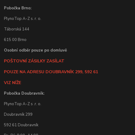
Pobočka Brno:
PlynoTop A-Z s. r. o.
Táborská 144
615 00 Brno
Osobní odběr pouze po domluvě
POŠTOVNÍ ZÁSILKY ZASÍLAT
POUZE NA ADRESU DOUBRAVNÍK 299, 592 61
VIZ NÍŽE
Pobočka Doubravník:
PlynoTop A-Z s .r. o.
Doubravník 299
592 61 Doubravník