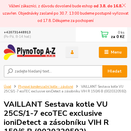
Vážení zákazníci, z důvodu dovolené bude eshop
od 3.8. do 16.8.
uzavřen. Objednávky zaslané po 30.7. 13:00 budeme postupně vyřizovat
od 17.8. Děkujeme za pochopení
0
ks
+420731448913
za
0 Kč
(Po-Pá, 8-14 hod.)
Menu
Hledat
Úvod
Plynové kondenzační kotle - závěsné
VAILLANT Sestava kotle VU
25CS/1-7 ecoTEC exclusive ioniDetect a zásobníku VIH R 150/6 B (0020320592)
VAILLANT Sestava kotle VU
25CS/1-7 ecoTEC exclusive
ioniDetect a zásobníku VIH R