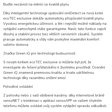
Buďte nezávislí na měnící se kvalitě plynu
Díky inteligentní technologii spalování ioniDetect se nový kotel
ecoTEC exclusive dokáže automaticky přizpůsobit kvalitě plynu.
Vysokou energetickou účinnost, a tím i nejnižší možné náklady na
vytápění samozřejmě stále garantujeme. Navíc tato funkce zajistí
dlouhý a stabilní provoz bez větších servisních zásahů. Systém
pracuje automaticky a vždy vám poskytne maximální komfort
vašeho domova.
Značka Green iQ pro technologii budoucnosti
S novým kotlem ecoTEC exclusive si můžete být jistí, že
investujete do řešení přátelského k životnímu prostředí. Ocenění
Green iQ znamená premiovou kvalitu a trvale udržitelnou
technologii díky razantímu snížení emisí.
Pohodlné ovládání
Z pohovky nebo z vaší oblíbené kavárny: díky internetové bráně
sensoNET v kombinaci s aplikací sensoAPP ve vašem chytrém
telefonu můžete ovládat svůj systém vytápění opravdu odkudkoli.