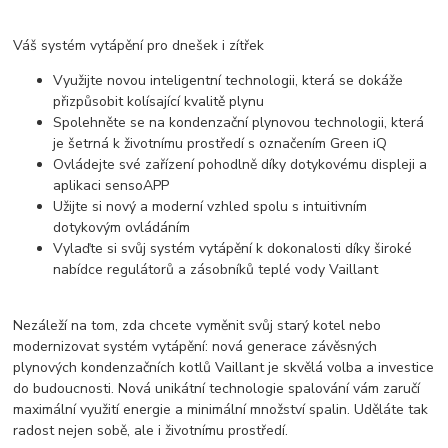
Váš systém vytápění pro dnešek i zítřek
Využijte novou inteligentní technologii, která se dokáže
přizpůsobit kolísající kvalitě plynu
Spolehněte se na kondenzační plynovou technologii, která
je šetrná k životnímu prostředí s označením Green iQ
Ovládejte své zařízení pohodlně díky dotykovému displeji a
aplikaci sensoAPP
Užijte si nový a moderní vzhled spolu s intuitivním
dotykovým ovládáním
Vylaďte si svůj systém vytápění k dokonalosti díky široké
nabídce regulátorů a zásobníků teplé vody Vaillant
Nezáleží na tom, zda chcete vyměnit svůj starý kotel nebo
modernizovat systém vytápění: nová generace závěsných
plynových kondenzačních kotlů Vaillant je skvělá volba a investice
do budoucnosti. Nová unikátní technologie spalování vám zaručí
maximální využití energie a minimální množství spalin. Uděláte tak
radost nejen sobě, ale i životnímu prostředí.