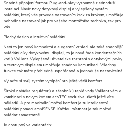
Snadné připojení formou Plug-and-play významně zjednoduší
instalaci. Navíc nový dotykový displej a vylepšený systém
ovládání, který vás provede nastavením krok za krokem, umožňuje
pohodlné nastavení jak pro vašeho montážního technika, tak pro
vás.
Plochý design a intuitivní ovládání
Není to jen nový kompaktní a elegantní vzhled, ale také snadnější
ovládání díky dotykovému displeji, to je nová řada kondenzačních
kotlů Vaillant. Vylepšené uživatelské rozhraní s dotykovými prvky
a textovým displejem umožňuje snadnou komunikaci. Všechny
funkce tak máte přehledně uspořádané a jednoduše nastavitelné.
Vylaďte si svůj systém vytápění pro ještě větší komfort
Široká nabídka regulátorů a zásobníků teplé vody Vaillant vám v
kombinaci s novým kotlem ecoTEC exclusive ušetří ještě více
nákladů. A pro maximální možný komfort je tu inteligentní
ovládání pomocí ambiSENSE. Každou místnost je tak možné
ovládat samostatně.
Je dostupný ve variantách: