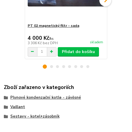
PT 02 magnetický filtr - sada
Ochranné mé
4 000 Kč
1 200 Kč
/
ks
skladem
3 306 Kč
bez DPH
992 Kč
bez 
Přidat do košíku
Zboží zařazeno v kategoriích
Plynové kondenzační kotle - závěsné
Vaillant
Sestavy - kotel+zásobník