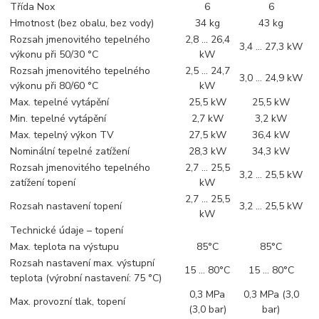
Třída Nox
6
6
Hmotnost (bez obalu, bez vody)
34 kg
43 kg
Rozsah jmenovitého tepelného
2,8 … 26,4
3,4 … 27,3 kW
výkonu při 50/30 °C
kW
Rozsah jmenovitého tepelného
2,5 … 24,7
3,0 … 24,9 kW
výkonu při 80/60 °C
kW
Max. tepelné vytápění
25,5 kW
25,5 kW
Min. tepelné vytápění
2,7 kW
3,2 kW
Max. tepelný výkon TV
27,5 kW
36,4 kW
Nominální tepelné zatížení
28,3 kW
34,3 kW
Rozsah jmenovitého tepelného
2,7 … 25,5
3,2 … 25,5 kW
zatížení topení
kW
2,7 … 25,5
Rozsah nastavení topení
3,2 … 25,5 kW
kW
Technické údaje – topení
Max. teplota na výstupu
85°C
85°C
Rozsah nastavení max. výstupní
15 … 80°C
15 … 80°C
teplota (výrobní nastavení: 75 °C)
0,3 MPa
0,3 MPa (3,0
Max. provozní tlak, topení
(3,0 bar)
bar)