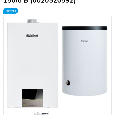
150/6 B (0020320592)
Novinka