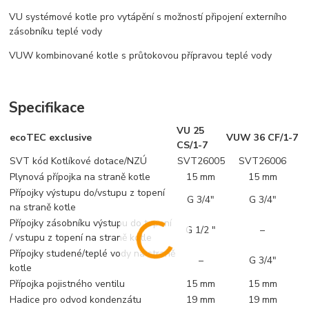
VU systémové kotle pro vytápění s možností připojení externího
zásobníku teplé vody
VUW kombinované kotle s průtokovou přípravou teplé vody
Specifikace
VU 25
ecoTEC exclusive
VUW 36 CF/1-7
CS/1-7
SVT kód Kotlíkové dotace/NZÚ
SVT26005
SVT26006
Plynová přípojka na straně kotle
15 mm
15 mm
Přípojky výstupu do/vstupu z topení
G 3/4"
G 3/4"
na straně kotle
Přípojky zásobníku výstupu do topení
G 1/2 "
–
/ vstupu z topení na straně kotle
Přípojky studené/teplé vody na straně
–
G 3/4"
kotle
Přípojka pojistného ventilu
15 mm
15 mm
Hadice pro odvod kondenzátu
19 mm
19 mm