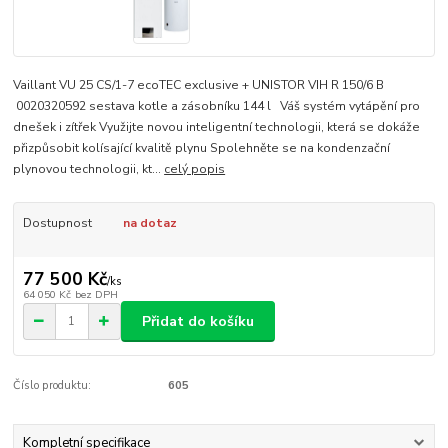
Vaillant VU 25 CS/1-7 ecoTEC exclusive + UNISTOR VIH R 150/6 B
0020320592 sestava kotle a zásobníku 144 l Váš systém vytápění pro
dnešek i zítřek Využijte novou inteligentní technologii, která se dokáže
přizpůsobit kolísající kvalitě plynu Spolehněte se na kondenzační
plynovou technologii, kt...
celý popis
Dostupnost
na dotaz
77 500 Kč
/
ks
64 050 Kč
bez DPH
Přidat do košíku
Číslo produktu:
605
Kompletní specifikace