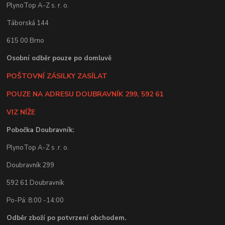
PlynoTop A-Z s. r. o.
Táborská 144
615 00 Brno
Osobní odběr pouze po domluvě
POŠTOVNÍ ZÁSILKY ZASÍLAT
POUZE NA ADRESU DOUBRAVNÍK 299, 592 61
VIZ NÍŽE
Pobočka Doubravník:
PlynoTop A-Z s .r. o.
Doubravník 299
592 61 Doubravník
Po-Pá: 8:00 -14:00
Odběr zboží po potvrzení obchodem.