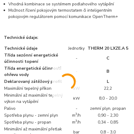
Vhodná kombinace se systémem podlahového vytápění
Možnost řízení pokojovým termostatem či inteligentním
pokojovým regulátorem pomocí komunikace OpenTherm+
Technické údaje:
Technické údaje
Jednotky
THERM 20 LXZE.A 5
Třída sezónní energetické
-
C
účinnosti topení
Třída energetické účinnosti
-
B
ohřevu vody
Deklarovaný zátěžový profil
-
L
Maximální tepelný příkon
kW
22,2
Minimální až maximální tepelný
kW
8,0 - 20,0
výkon na vytápění
Palivo
-
zemní plyn, propan
3
Spotřeba plynu - zemní plyn
m
/h
0,90 - 2,30
3
Spotřeba plynu - propan
m
/h
0,34 - 0,85
Minimální až maximální
přetlak
bar
0,8 - 3,0