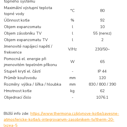
topného systému
Maximální výstupní teplota
°C
80
topné vody
Účinnost kotle
%
92
Objem expanzomatu
l
10
Objem zásobníku TV
l
55 (nerez)
Objem expanzomatu TV
l
2
Jmenovité napájecí napětí /
V/Hz
230/50~
frekvence
Pomocná el. energie při
W
65
jmenovitém tepelném příkonu
Stupeň krytí el. částí
-
IP 44
Průměr kouřovodu
mm
120
Rozměry: výška / šířka / hloubka
mm
830 / 800 / 390
Hmotnost kotle
kg
62
Objednací číslo
-
1076.1
Bližší info zde:
https://www.thermona.cz/plynove-kotle/zavesne-
atmosfericke-kotle/s-integrovanym-zasobnikem-tv/therm-20-
lxzea-5