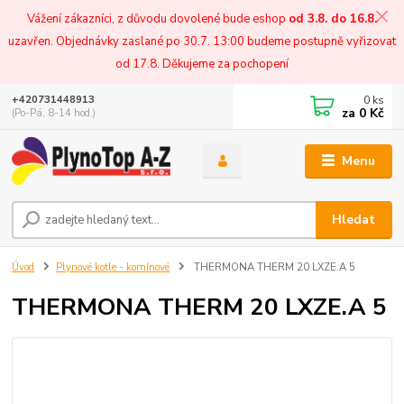
Vážení zákazníci, z důvodu dovolené bude eshop
od 3.8. do 16.8.
uzavřen. Objednávky zaslané po 30.7. 13:00 budeme postupně vyřizovat
od 17.8. Děkujeme za pochopení
0
ks
+420731448913
za
0 Kč
(Po-Pá, 8-14 hod.)
Menu
Hledat
Úvod
Plynové kotle - komínové
THERMONA THERM 20 LXZE.A 5
THERMONA THERM 20 LXZE.A 5