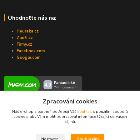
Ohodnoťte nás na:
Heureka.cz
Zboží.cz
Firmy.cz
Facebook.com
Google.com
Zpracování cookies
Kontakty
Náš e-shop a partneři potřebují Váš
souhlas
s použitím souborů
cookies, aby Vám mohli zobrazovat informace týkající se Vašich
zájmů.
Veronika Zubalíková
+420731448913
(Po-Pá, 8-14 hod.)
Souhlasím
Nastavení