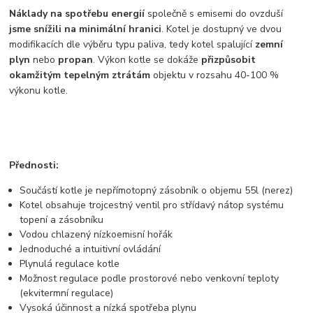
Náklady na spotřebu energií
společně s emisemi do ovzduší
jsme snížili na minimální hranici
. Kotel je dostupný ve dvou
modifikacích dle výběru typu paliva, tedy kotel spalující
zemní
plyn
nebo
propan
. Výkon kotle se dokáže
přizpůsobit
okamžitým tepelným ztrátám
objektu v rozsahu 40-100 %
výkonu kotle.
Přednosti:
Součástí kotle je nepřímotopný zásobník o objemu 55l (nerez)
Kotel obsahuje trojcestný ventil pro střídavý nátop systému
topení a zásobníku
Vodou chlazený nízkoemisní hořák
Jednoduché a intuitivní ovládání
Plynulá regulace kotle
Možnost regulace podle prostorové nebo venkovní teploty
(ekvitermní regulace)
Vysoká účinnost a nízká spotřeba plynu