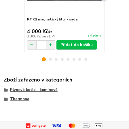
PT 02 magnetický filtr - sada
Ochranné mé
4 000 Kč
1 200 Kč
/
ks
skladem
3 306 Kč
bez DPH
992 Kč
bez 
Přidat do košíku
Zboží zařazeno v kategoriích
Plynové kotle - komínové
Thermona