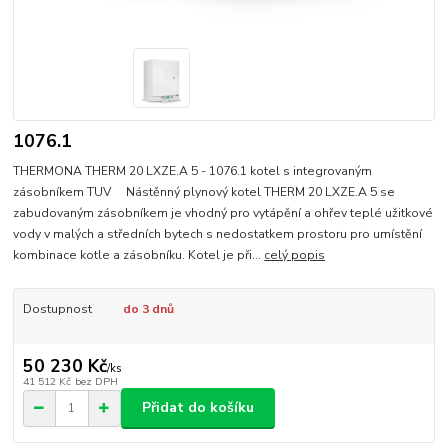
1076.1
THERMONA THERM 20 LXZE.A 5 - 1076.1 kotel s integrovaným
zásobníkem TUV Nástěnný plynový kotel THERM 20 LXZE.A 5 se
zabudovaným zásobníkem je vhodný pro vytápění a ohřev teplé užitkové
vody v malých a středních bytech s nedostatkem prostoru pro umístění
kombinace kotle a zásobníku. Kotel je při...
celý popis
Dostupnost
do 3 dnů
50 230 Kč
/
ks
41 512 Kč
bez DPH
Přidat do košíku