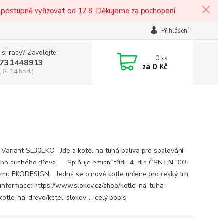
 postupně vyřizovat od 17.8. Děkujeme za pochopení
Přihlášení
 si rady? Zavolejte.
0
ks
731448913
za
0 Kč
, 8-14 hod.)
 Variant SL30EKO Jde o kotel na tuhá paliva pro spalování
ho suchého dřeva. Splňuje emisní třídu 4. dle ČSN EN 303-
rmu EKODESIGN. Jedná se o nové kotle určené pro český trh.
 informace: https://www.slokov.cz/shop/kotle-na-tuha-
kotle-na-drevo/kotel-slokov-...
celý popis