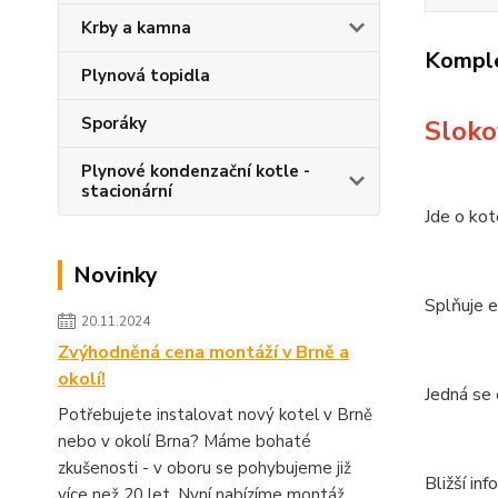
Krby a kamna
Komple
Plynová topidla
Sporáky
Sloko
Plynové kondenzační kotle -
stacionární
Jde o kot
Novinky
Splňuje 
20.11.2024
Zvýhodněná cena montáží v Brně a
okolí!
Jedná se 
Potřebujete instalovat nový kotel v Brně
nebo v okolí Brna? Máme bohaté
zkušenosti - v oboru se pohybujeme již
Bližší in
více než 20 let. Nyní nabízíme montáž...