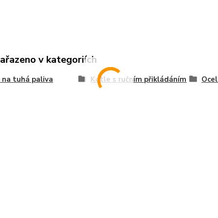
zařazeno v kategoriích
 na tuhá paliva
Kotle s ručním přikládáním
Ocel