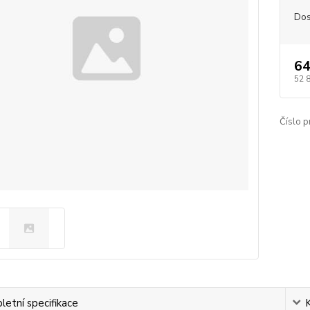
Dos
64
52 
Číslo p
etní specifikace