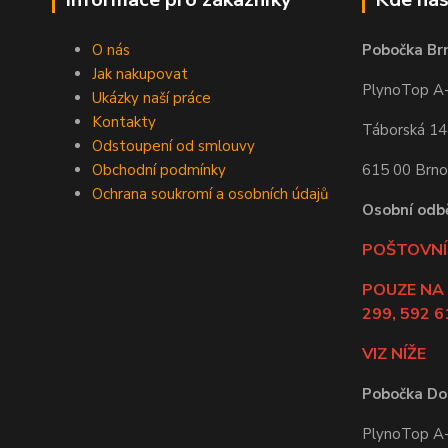
O nás
Pobočka Br
Jak nakupovat
PlynoTop A-Z
Ukázky naší práce
Kontakty
Táborská 1
Odstoupení od smlouvy
Obchodní podmínky
615 00 Brno
Ochrana soukromí a osobních údajů
Osobní odb
POŠTOVNÍ 
POUZE NA
299, 592 6
VIZ NÍŽE
Pobočka Do
PlynoTop A-Z