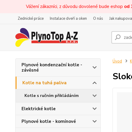
Vážení zákazníci, z důvodu dovolené bude eshop
od 
Zednické práce
Instalace dveří a oken
O nás
Jak nakupova
Úvod
K
Plynové kondenzační kotle -
závěsné
Slok
Kotle na tuhá paliva
Kotle s ručním přikládáním
Elektrické kotle
Plynové kotle - komínové