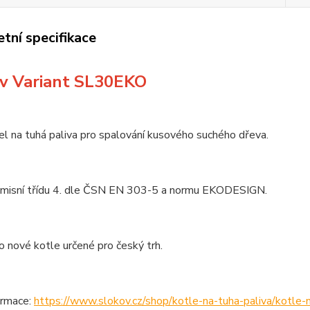
tní specifikace
v Variant SL30EKO
el na tuhá paliva pro spalování kusového suchého dřeva.
emisní třídu 4. dle ČSN EN 303-5 a normu EKODESIGN.
o nové kotle určené pro český trh.
formace:
https://www.slokov.cz/shop/kotle-na-tuha-paliva/kotle-