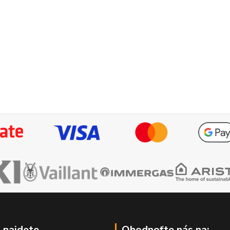
 najdete
Ohodnoťte nás na: