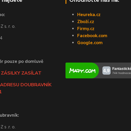
no:
Heureka.cz
Zboží.cz
 s. r. o.
Firmy.cz
Facebook.com
44
Google.com
ěr pouze po domluvě
ZÁSILKY ZASÍLAT
 ADRESU DOUBRAVNÍK
1
ubravník:
 s .r. o.