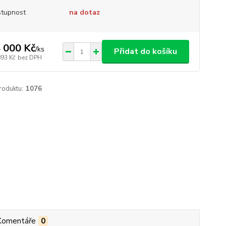
tupnost
na dotaz
 000 Kč
/
ks
Přidat do košíku
893 Kč
bez DPH
roduktu:
1076
Komentáře
0