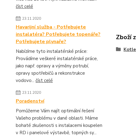
číst celé
23.11.2020
Havarijní služba - Potřebujete
instalatéra? Potřebujete topenáře?
Zboží 
Potřebujete plynaře?
Kotle
Nabízíme tyto instalatérské práce:
Provádíme veškeré instalatérské práce,
jako např. opravy a výměny potrubí,
opravy spotřebičů a rekonstrukce
vodovo...
číst celé
23.11.2020
Poradenství
Pomůžeme Vám najít optimální řešení
Vašeho problému v dané oblasti. Máme
bohaté zkušenosti s instalacemi koupelen
v RD i panelové výstavbě, topných sy...