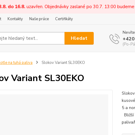
3.8. do 16.8.
uzavřen. Objednávky zaslané po 30.7. 13:00 budeme
t
Kontakty
Naše práce
Certifikáty
Nevíte
Hledat
+420
(Po-Pá
otle na tuhá paliva
Slokov Variant SL30EKO
ov Variant SL30EKO
Slokov
kusové
5 a no
Bližší
paliva/