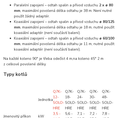
Paralelní zapojení – odtah spalin a přívod vzduchu
2 x ø 80
mm
, maximální povolená délka odtahu je 38 m. Není nutné
použít žádný adaptér.
Koaxiální zapojení – odtah spalin a přívod vzduchu
ø 80/125
mm
, maximální povolená délka odtahu je 18 m, nutné použít
koaxiální adaptér (není součástí balení).
Koaxiální zapojení – odtah spalin a přívod vzduchu
ø 60/100
mm
, maximální povolená délka odtahu je 11 m, nutné použít
koaxiální adaptér (není součástí balení).
Na každé koleno 90° je třeba odečíst 4 m,na koleno 45° 2 m
z celkové povolené délky.
Typy kotlů
Q7K-
Q7K-
Q7K-
Q7K-
Q7K-
12-
18-
24-
30-
48-
Jednotka
SOLO-
SOLO-
SOLO-
SOLO-
SOLO-
HRE
HRE
HRE
HRE
HRE
3,5 -
5,6 -
7,1 -
7,2 -
7,8 -
Jmenovitý příkon
kW