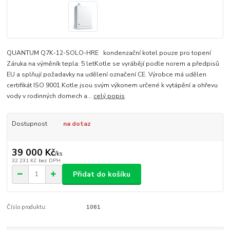
QUANTUM Q7K-12-SOLO-HRE kondenzační kotel pouze pro topení
Záruka na výměník tepla: 5 letKotle se vyrábějí podle norem a předpisů
EU a splňují požadavky na udělení označení CE. Výrobce má udělen
certifikát ISO 9001.Kotle jsou svým výkonem určené k vytápění a ohřevu
vody v rodinných domech a...
celý popis
Dostupnost
na dotaz
39 000 Kč
/
ks
32 231 Kč
bez DPH
Přidat do košíku
Číslo produktu:
1061