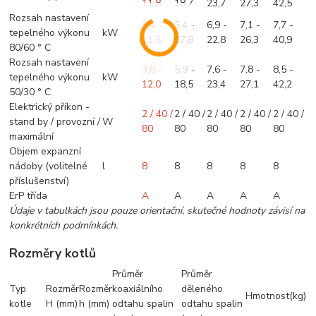
11,8
18,7
23,7
27,3
42,5
Rozsah nastavení
3,4 -
5,4 -
6,9 -
7,1 -
7,7 -
tepelného výkonu
kW
11,5
17,8
22,8
26,3
40,9
80/60 ° C
Rozsah nastavení
3,8 -
5,9 -
7,6 -
7,8 -
8,5 -
tepelného výkonu
kW
12,0
18,5
23,4
27,1
42,2
50/30 ° C
Elektrický příkon -
2 / 40 /
2 / 40 /
2 / 40 /
2 / 40 /
2 / 40 /
stand by / provozní /
W
80
80
80
80
80
maximální
Objem expanzní
nádoby (volitelné
l
8
8
8
8
8
příslušenství)
ErP třída
A
A
A
A
A
Údaje v tabulkách jsou pouze orientační, skutečné hodnoty závisí na
konkrétních podmínkách.
Rozměry kotlů
Průměr
Průměr
Typ
Rozměr
Rozměr
koaxiálního
děleného
Hmotnost(kg)
kotle
H (mm)
h (mm)
odtahu spalin
odtahu spalin