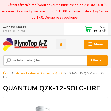
Vážení zákazníci, z důvodu dovolené bude eshop
od 3.8. do 16.8.
uzavřen. Objednávky zaslané po 30.7. 13:00 budeme postupně vyřizovat
od 17.8. Děkujeme za pochopení
0
ks
+420731448913
za
0 Kč
(Po-Pá, 8-14 hod.)
Menu
Hledat
Úvod
Plynové kondenzační kotle - závěsné
QUANTUM Q7K-12-SOLO-
HRE
QUANTUM Q7K-12-SOLO-HRE