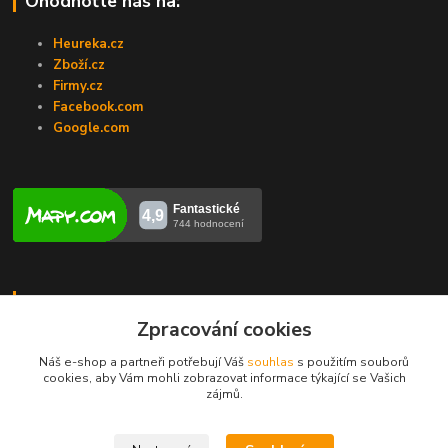
Ohodnoťte nás na:
Heureka.cz
Zboží.cz
Firmy.cz
Facebook.com
Google.com
Kontakty
Zpracování cookies
Veronika Zubalíková
+420731448913
Náš e-shop a partneři potřebují Váš
souhlas
s použitím souborů
cookies, aby Vám mohli zobrazovat informace týkající se Vašich
(Po-Pá, 8-14 hod.)
zájmů.
info@opravakotlu.cz