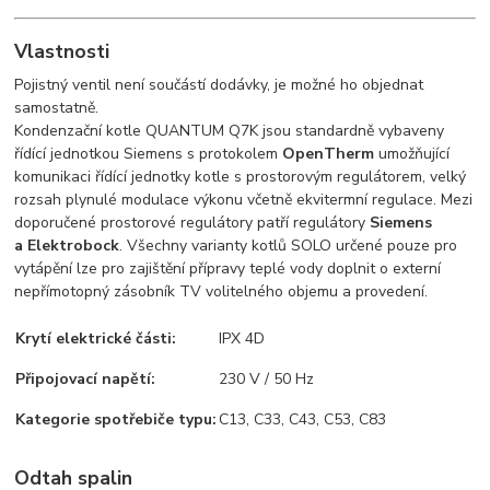
Vlastnosti
Pojistný ventil není součástí dodávky, je možné ho objednat
samostatně.
Kondenzační kotle QUANTUM Q7K jsou standardně vybaveny
řídící jednotkou Siemens s protokolem
OpenTherm
umožňující
komunikaci řídící jednotky kotle s prostorovým regulátorem, velký
rozsah plynulé modulace výkonu včetně ekvitermní regulace. Mezi
doporučené prostorové regulátory patří regulátory
Siemens
a Elektrobock
. Všechny varianty kotlů SOLO určené pouze pro
vytápění lze pro zajištění přípravy teplé vody doplnit o externí
nepřímotopný zásobník TV volitelného objemu a provedení.
Krytí elektrické části:
IPX 4D
Připojovací napětí:
230 V / 50 Hz
Kategorie spotřebiče typu:
C13, C33, C43, C53, C83
Odtah spalin