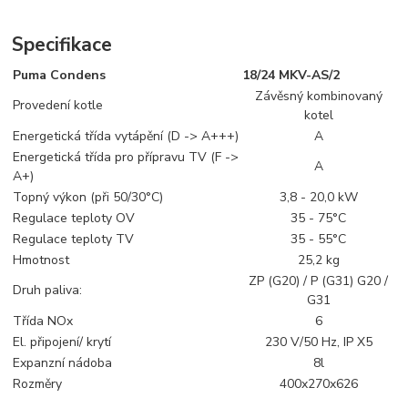
Specifikace
Puma Condens
18/24 MKV-AS/2
Závěsný kombinovaný
Provedení kotle
kotel
Energetická třída vytápění (D -> A+++)
A
Energetická třída pro přípravu TV (F ->
A
A+)
Topný výkon (při 50/30°C)
3,8 - 20,0 kW
Regulace teploty OV
35 - 75°C
Regulace teploty TV
35 - 55°C
Hmotnost
25,2 kg
ZP (G20) / P (G31) G20 /
Druh paliva:
G31
Třída NOx
6
El. připojení/ krytí
230 V/50 Hz, IP X5
Expanzní nádoba
8l
Rozměry
400x270x626