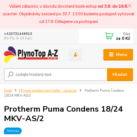
Vážení zákazníci, z důvodu dovolené bude eshop
od 3.8. do 16.8.
uzavřen. Objednávky zaslané po 30.7. 13:00 budeme postupně vyřizovat
od 17.8. Děkujeme za pochopení
0
ks
+420731448913
za
0 Kč
(Po-Pá, 8-14 hod.)
Menu
Hledat
Úvod
Plynové kondenzační kotle - závěsné
Protherm Puma Condens
18/24 MKV-AS/2
Protherm Puma Condens 18/24
MKV-AS/2
Novinka