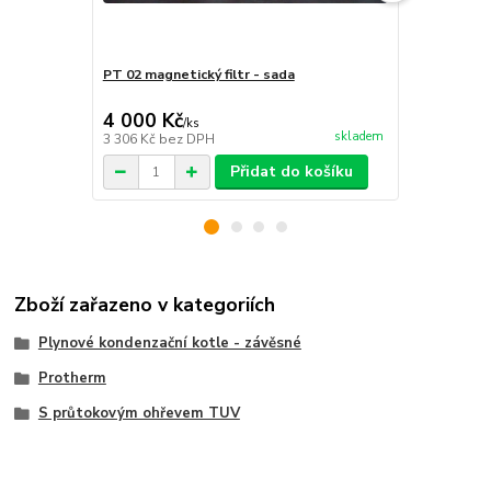
PT 02 magnetický filtr - sada
Ochranné mé
4 000 Kč
1 200 Kč
/
ks
skladem
3 306 Kč
bez DPH
992 Kč
bez 
Přidat do košíku
Zboží zařazeno v kategoriích
Plynové kondenzační kotle - závěsné
Protherm
S průtokovým ohřevem TUV