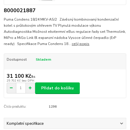
8000021887
Puma Condens 18/24 MKV-AS/2 Závěsný kombinovaný kondenzační
kotel s průtokovým ohřevem TV Plynulá modulace výkonu
Autodiagnostika Možnost ekvitermní eBus regulace řady set Thermolink,
MiPro a MiGo Link 8l expanzní nádoba Vysoce účinné čerpadlo (ErP
ready) Specifikace Puma Condens 18...
celý popis
Dostupnost
Skladem
31 100 Kč
/
ks
25 702 Kč
bez DPH
Přidat do košíku
Číslo produktu:
1296
Kompletní specifikace