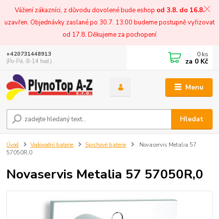
Vážení zákazníci, z důvodu dovolené bude eshop
od 3.8. do 16.8.
uzavřen. Objednávky zaslané po 30.7. 13:00 budeme postupně vyřizovat
od 17.8. Děkujeme za pochopení
0
ks
+420731448913
za
0 Kč
(Po-Pá, 8-14 hod.)
Menu
Hledat
Úvod
Vodovodní baterie
Sprchové baterie
Novaservis Metalia 57
57050R,0
Novaservis Metalia 57 57050R,0