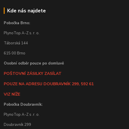
Kde nás najdete
Pobočka Brno:
PlynoTop A-Z s. r. o.
Táborská 144
615 00 Brno
Osobní odběr pouze po domluvě
POŠTOVNÍ ZÁSILKY ZASÍLAT
POUZE NA ADRESU DOUBRAVNÍK 299, 592 61
VIZ NÍŽE
Pobočka Doubravník:
PlynoTop A-Z s .r. o.
Doubravník 299