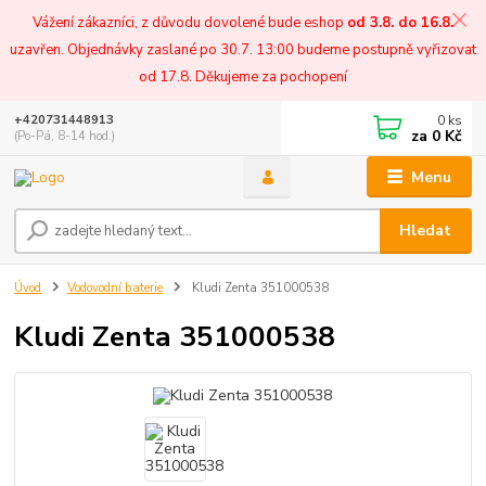
Vážení zákazníci, z důvodu dovolené bude eshop
od 3.8. do 16.8.
uzavřen. Objednávky zaslané po 30.7. 13:00 budeme postupně vyřizovat
od 17.8. Děkujeme za pochopení
0
ks
+420731448913
za
0 Kč
(Po-Pá, 8-14 hod.)
Menu
Hledat
Úvod
Vodovodní baterie
Kludi Zenta 351000538
Kludi Zenta 351000538