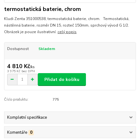
termostatická baterie, chrom
Kludi Zenta 351000538, termostatická baterie, chrom. Termostatická,
nástěnná baterie, rozměr DN 15, rozteč 150mm, sprchový vývod G 1/2.
Obrázek je pouze ilustrativní.
celý popis
Dostupnost
Skladem
4 810 Kč
/
ks
3 975 Kč
bez DPH
Přidat do košíku
Číslo produktu:
775
Kompletní specifikace
Komentáře
0