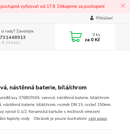
 postupně vyřizovat od 17.8. Děkujeme za pochopení
Přihlášení
 si rady? Zavolejte.
0
ks
731448913
za
0 Kč
, 8-14 hod.)
vá, nástěnná baterie, bílá/chrom
Pure&Easy 376819165, vanová, nástěnná baterie, bílá/chrom.
, nástěnná baterie, bílá/chrom, rozměr DN 15, rozteč 150mm,
vý vývod G 1/2. Keramická kartuše s možností omezení
lní teploty vody. Obrázek je pouze ilustrativní.
celý popis