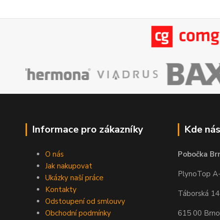
Informace pro zákazníky
Kde nás
O nás
Pobočka Br
Jak nakupovat
PlynoTop A-Z
Ukázky naší práce
Kontakty
Táborská 1
Odstoupení od smlouvy
Obchodní podmínky
615 00 Brno