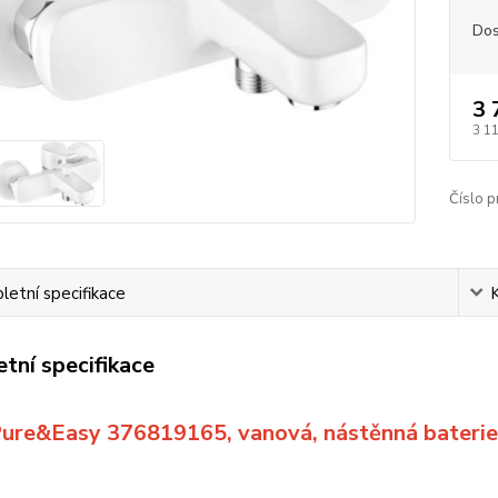
Dos
3 
3 1
Číslo p
etní specifikace
tní specifikace
Pure&Easy 376819165, vanová, nástěnná baterie,