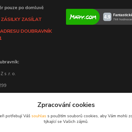
ěr pouze po domluvě
ZÁSILKY ZASÍLAT
 ADRESU DOUBRAVNÍK
1
ubravník:
 s .r. o.
 299
ravník
Zpracování cookies
-14:00
eři potřebují Váš
souhlas
s použitím souborů cookies, aby Vám mohli z
í po potvrzení obchodem.
týkající se Vašich zájmů.