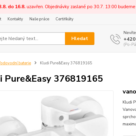
3.8. do 16.8.
uzavřen. Objednávky zaslané po 30.7. 13:00 budeme
t
Kontakty
Naše práce
Certifikáty
Nevíte
Hledat
+420
(Po-Pá
odovodní baterie
Kludi Pure&Easy 376819165
i Pure&Easy 376819165
vano
Kludi 
Vanová
sprcho
maximá