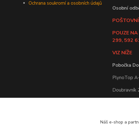
Ochrana soukromí a osobních údajů
Osobní odb
POŠTOVNÍ 
POUZE NA
299, 592 6
VIZ NÍŽE
Pobočka Do
PlynoTop A-Z
Doubravník
592 61 Doub
Po-Pá: 8:00 
Náš e-shop a partn
Odběr zbož