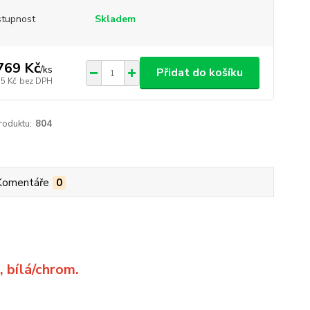
tupnost
Skladem
769 Kč
/
ks
Přidat do košíku
15 Kč
bez DPH
roduktu:
804
Komentáře
0
 bílá/chrom.