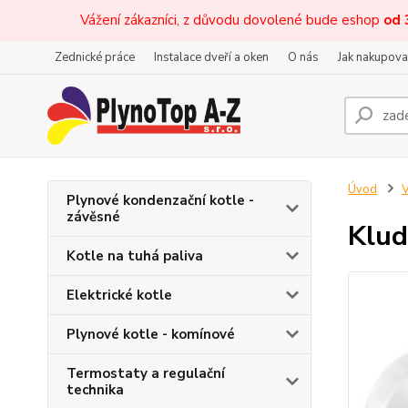
Vážení zákazníci, z důvodu dovolené bude eshop
od 
Zednické práce
Instalace dveří a oken
O nás
Jak nakupova
Úvod
V
Plynové kondenzační kotle -
závěsné
Klud
Kotle na tuhá paliva
Elektrické kotle
Plynové kotle - komínové
Termostaty a regulační
technika