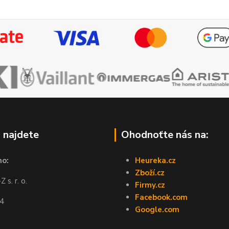
 najdete
Ohodnoťte nás na:
no:
Heureka.cz
Zboží.cz
 s. r. o.
Firmy.cz
Facebook.com
44
Google.com