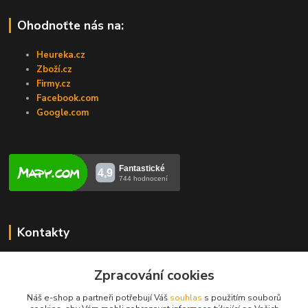
Ohodnoťte nás na:
Heureka.cz
Zboží.cz
Firmy.cz
Facebook.com
Google.com
Kontakty
Veronika Zubalíková
Zpracování cookies
+420731448913
(Po-Pá, 8-14 hod.)
Náš e-shop a partneři potřebují Váš
souhlas
s použitím souborů