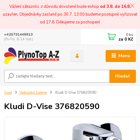
Vážení zákazníci, z důvodu dovolené bude eshop
od 3.8. do 16.8.
uzavřen. Objednávky zaslané po 30.7. 13:00 budeme postupně vyřizovat
od 17.8. Děkujeme za pochopení
0
ks
+420731448913
za
0 Kč
(Po-Pá, 8-14 hod.)
Menu
Hledat
Úvod
Vodovodní baterie
Kludi D-Vise 376820590
Kludi D-Vise 376820590