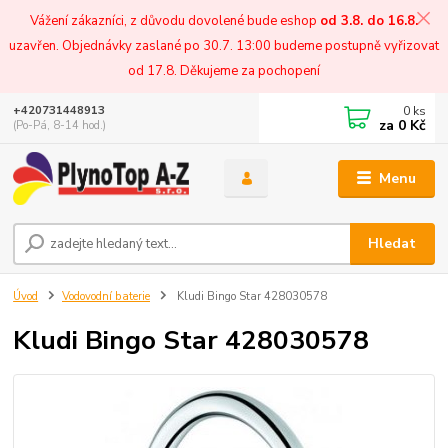
Vážení zákazníci, z důvodu dovolené bude eshop
od 3.8. do 16.8.
uzavřen. Objednávky zaslané po 30.7. 13:00 budeme postupně vyřizovat
od 17.8. Děkujeme za pochopení
0
ks
+420731448913
za
0 Kč
(Po-Pá, 8-14 hod.)
Menu
Hledat
Úvod
Vodovodní baterie
Kludi Bingo Star 428030578
Kludi Bingo Star 428030578