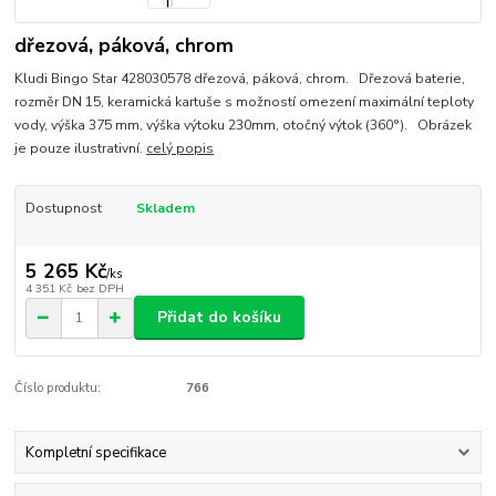
dřezová, páková, chrom
Kludi Bingo Star 428030578 dřezová, páková, chrom. Dřezová baterie,
rozměr DN 15, keramická kartuše s možností omezení maximální teploty
vody, výška 375 mm, výška výtoku 230mm, otočný výtok (360°). Obrázek
je pouze ilustrativní.
celý popis
Dostupnost
Skladem
5 265 Kč
/
ks
4 351 Kč
bez DPH
Přidat do košíku
Číslo produktu:
766
Kompletní specifikace