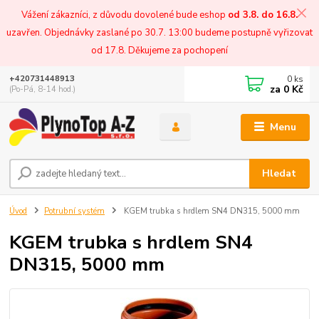
Vážení zákazníci, z důvodu dovolené bude eshop
od 3.8. do 16.8.
uzavřen. Objednávky zaslané po 30.7. 13:00 budeme postupně vyřizovat
od 17.8. Děkujeme za pochopení
0
ks
+420731448913
za
0 Kč
(Po-Pá, 8-14 hod.)
Menu
Hledat
Úvod
Potrubní systém
KGEM trubka s hrdlem SN4 DN315, 5000 mm
KGEM trubka s hrdlem SN4
DN315, 5000 mm