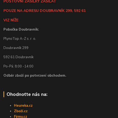
POŠTOVNÍ ZÁSILKY ZASÍLAT
POUZE NA ADRESU DOUBRAVNÍK 299, 592 61
VIZ NÍŽE
Pobočka Doubravník:
PlynoTop A-Z s .r. o.
Doubravník 299
592 61 Doubravník
Po-Pá: 8:00 -14:00
Odběr zboží po potvrzení obchodem.
Ohodnoťte nás na:
Heureka.cz
Zboží.cz
Firmy.cz