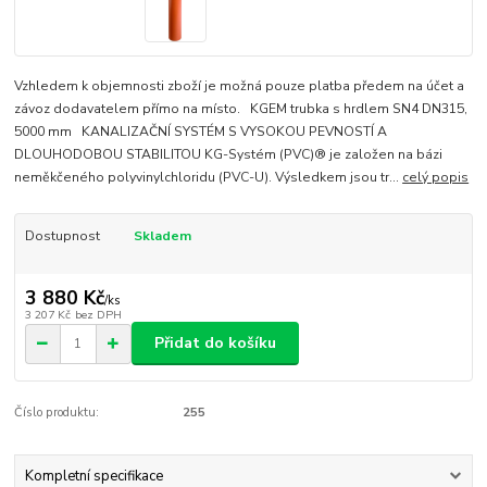
Vzhledem k objemnosti zboží je možná pouze platba předem na účet a
závoz dodavatelem přímo na místo. KGEM trubka s hrdlem SN4 DN315,
5000 mm KANALIZAČNÍ SYSTÉM S VYSOKOU PEVNOSTÍ A
DLOUHODOBOU STABILITOU KG-Systém (PVC)® je založen na bázi
neměkčeného polyvinylchloridu (PVC-U). Výsledkem jsou tr...
celý popis
Dostupnost
Skladem
3 880 Kč
/
ks
3 207 Kč
bez DPH
Přidat do košíku
Číslo produktu:
255
Kompletní specifikace