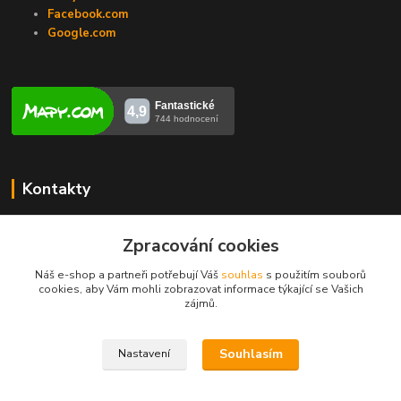
Facebook.com
Google.com
Kontakty
Veronika Zubalíková
+420731448913
Zpracování cookies
(Po-Pá, 8-14 hod.)
Náš e-shop a partneři potřebují Váš
souhlas
s použitím souborů
cookies, aby Vám mohli zobrazovat informace týkající se Vašich
info@opravakotlu.cz
zájmů.
Souhlasím
Nastavení