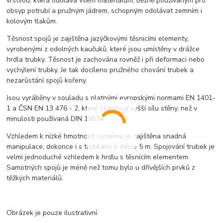
vrstvou, která odolává všem materiálům, běžně používaným pro
obsyp potrubí a pružným jádrem, schopným odolávat zemním i
kolovým tlakům.
Těsnost spojů je zajištěna jazýčkovými těsnicími elementy,
vyrobenými z odolných kaučuků, které jsou umístěny v drážce
hrdla trubky. Těsnost je zachována rovněž i při deformaci nebo
vychýlení trubky. Je tak docíleno pružného chování trubek a
nezarůstání spojů kořeny.
Jsou vyráběny v souladu s platnými evropskými normami EN 1401-
1 a ČSN EN 13 476 - 2, které stanovují vyšší sílu stěny, než v
minulosti používaná DIN 19534.
Vzhledem k nízké hmotnosti systému je zajištěna snadná
manipulace, dokonce i s trubkami o délce 5 m. Spojování trubek je
velmi jednoduché vzhledem k hrdlu s těsnícím elementem.
Samotných spojů je méně než tomu bylo u dřívějších prvků z
těžkých materiálů.
Obrázek je pouze ilustrativní.