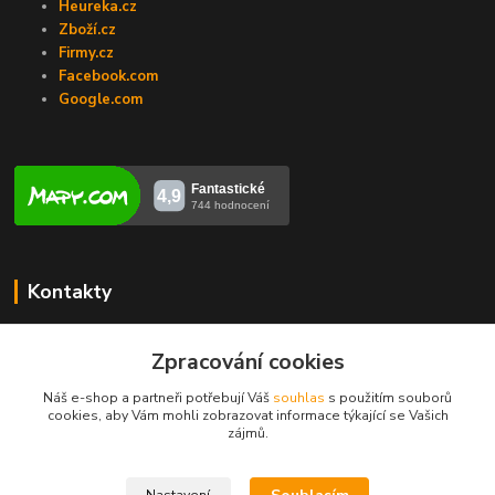
Heureka.cz
Zboží.cz
Firmy.cz
Facebook.com
Google.com
Kontakty
Veronika Zubalíková
+420731448913
Zpracování cookies
(Po-Pá, 8-14 hod.)
Náš e-shop a partneři potřebují Váš
souhlas
s použitím souborů
cookies, aby Vám mohli zobrazovat informace týkající se Vašich
info@opravakotlu.cz
zájmů.