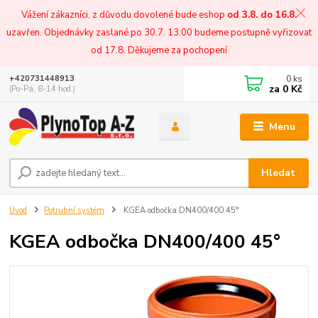
Vážení zákazníci, z důvodu dovolené bude eshop
od 3.8. do 16.8.
uzavřen. Objednávky zaslané po 30.7. 13:00 budeme postupně vyřizovat
od 17.8. Děkujeme za pochopení
0
ks
+420731448913
za
0 Kč
(Po-Pá, 8-14 hod.)
Menu
Hledat
Úvod
Potrubní systém
KGEA odbočka DN400/400 45°
KGEA odbočka DN400/400 45°