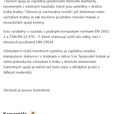
Těsnost spojů je zajištěna jazýčkovými těsnicími elementy,
vyrobenými z odolných kaučuků, které jsou umístěny v drážce
hrdla trubky. Těsnost je zachována rovněž i při deformaci nebo
vychýlení trubky. Je tak docíleno pružného chování trubek a
nezarůstání spojů kořeny.
Jsou vyráběny v souladu s platnými evropskými normami EN 1401-
1 a ČSN EN 13 476 - 2, které stanovují vyšší sílu stěny, než v
minulosti používaná DIN 19534.
Vzhledem k nízké hmotnosti systému je zajištěna snadná
manipulace, dokonce i s trubkami o délce 5 m. Spojování trubek je
velmi jednoduché vzhledem k hrdlu s těsnícím elementem.
Samotných spojů je méně než tomu bylo u dřívějších prvků z
těžkých materiálů.
Obrázek je pouze ilustrativní.
Komentáře
0