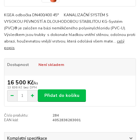
KGEA odbočka DN400/400 45° KANALIZAČNÍ SYSTÉM S
VYSOKOU PEVNOSTÍ A DLOUHODOBOU STABILITOU KG-Systém
(PVC)® je založen na bázi neměkčeného polyvinylchloridu (PVC-U).
Výsledkem jsou trubky s dokonale hladkou vnitřní stěnou, odolnou proti
abrazi, houževnatou vnější vrstvou, která odolává všem mate...
celý
popis
Dostupnost
Není skladem
16 500 Kč
/
ks
13 636 Kč
bez DPH
Přidat do košíku
Číslo produktu:
284
EAN kód:
4052836263001
Kompletní specifikace